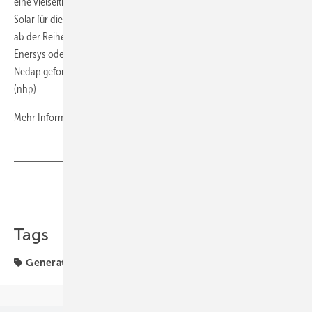
eine vielseitige Speicher- und Eigenverbrauchslösung von Krannich
Solar für die Solarstromerzeugung. Die Aktion greift für alle Trinity Sets
ab der Reihe 8.0 für PV-Speichersysteme mit Batterien von Hoppecke,
Enersys oder BAE. Zusätzlicher Vorteil für den PV-Installateur: Die von
Nedap geforderte Mindeststückzahl von „10 Komponenten“ entfällt.
(nhp)
Mehr Informationen unter
www.krannich-solar.com
Teilen
Link kopieren
Tags
Generator & Zubehör
Krannich