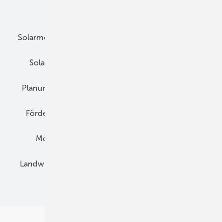
Unsere Themen
Solarmodule
DC-Technik
Wechselrichter
Solarspeicher
AC-Technik
Wartung
Planung
E-Mobilität
Wärme
Recht
Förderung
Preise
Hybridgeneratoren
Montage
Installation
Solarparks
Landwirtschaft
Mieterstrom
Fachhandel
BIPV