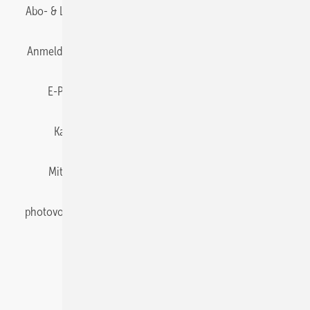
Abo- & Leserservice
AGB
Alle Inhalte chronologisch
Anmelden
Anmeldung & Registrierung
Datenschutz
E-Paper
Gentner Energy Media
Impressum
Karriere bei Gentner
Team
Mediaservice
Mitgliedschaften und Engagement
Newsletter
photovoltaik abonnieren
Privacy Manager
pv Europe
RSS-Feed
Veranstaltungen / Webinare
© 2026 photovoltaik