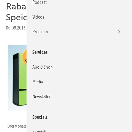
Podcast
Rabatt auf PV-
Speicherlösungen
Videos
06.08.2013
|
Druckvorschau
Premium
Services
Abo & Shop
Media
Newsletter
Specials
Krannich Solar
Drei Monate läuft die Rabattaktion von Krannich.
Specials