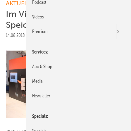
Podcast
AKTUELLE MELDUNGEN
Im Video: Modulare
Videos
Speicherysteme im Vorteil
Premium
14.08.2018
|
Druckvorschau
Services
Abo & Shop
Media
Newsletter
Specials
HS
Specials