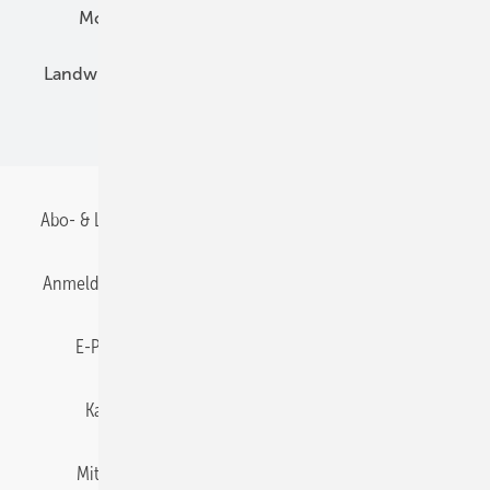
Montage
Installation
Solarparks
Landwirtschaft
Mieterstrom
Fachhandel
BIPV
Abo- & Leserservice
AGB
Alle Inhalte chronologisch
Anmelden
Anmeldung & Registrierung
Datenschutz
E-Paper
Gentner Energy Media
Impressum
Karriere bei Gentner
Team
Mediaservice
Mitgliedschaften und Engagement
Newsletter