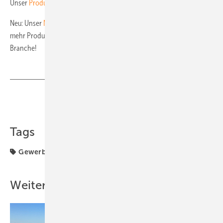
Unser
Produktarchiv
! Schauen Sie rein!
Neu: Unser
Newsletter
erscheint nun zweimal wöchentlich! Noch
mehr Produkte, News und praktische Tipps für die Profis unserer
Branche!
Teilen
Link kopieren
Tags
Gewerbe & Kommune
Vorteil
Weitere Inhalte