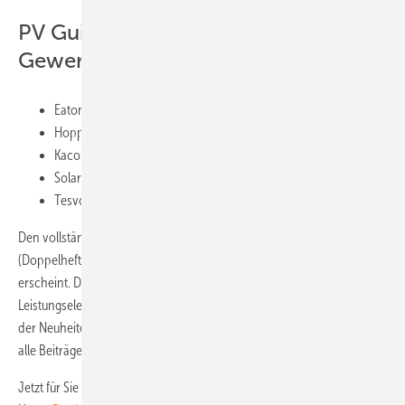
PV Guided Tours Stromspeicher für
Gewerbe und Industrie im Video:
Eaton
Hoppecke
Kaco New Energy
Solarwatt
Tesvolt
Den vollständigen
Innovationsreport
lesen Sie im Sommerheft
(Doppelheft Juli/August) der
photovoltaik
, das am 9. August 2018
erscheint. Diese Ausgabe steht ganz im Zeichen der
Leistungselektronik für Solargeneratoren und Stromspeicher sowie
der Neuheiten zur Intersolar und EES Europe. Abonnenten können
alle Beiträge nach Erscheinen auch online lesen.
Jetzt für Sie geöffnet, rund um die Uhr, sieben Tage in der Woche: