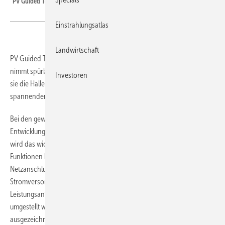
PV Guided Tours: Solarwatt bietet auch Gewerbespeicher an.
Einstrahlungsatlas
Landwirtschaft
PV Guided Tours: Langsam wächst der Markt für Gewerbespeicher,
nimmt spürbar Fahrt auf. Auf der EES Europe in München dominierten
Investoren
sie die Hallen zur Speichertechnik. Mit unseren Lesern waren wir zu
spannenden Innovationen unterwegs.
Bei den gewerblichen Solargeneratoren zeichnet sich eine ähnliche
Entwicklung wie bei den privaten Endkunden ab: Der Eigenverbrauch
wird das wichtigste Geschäftsmodell. Allerdings kommen weitere
Funktionen hinzu, etwa Kappung von Spitzenlasten, um Kosten am
Netzanschlusspunkt zu sparen. Oder die unterbrechungsfreie
Stromversorgung (USV). Oder kurzzeitig hohe
Leistungsanforderungen für den Fuhrpark, der auf E-Fahrzeuge
umgestellt werden soll. Auch dafür eignen sich die Gewerbespeicher
ausgezeichnet. (HS)