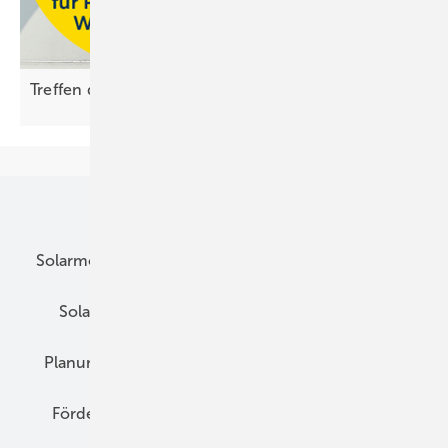
Treffen der Energiemacher bei Ritter
Energie
Unsere Themen
Solarmodule
DC-Technik
Wechselrichter
Solarspeicher
AC-Technik
Wartung
Planung
E-Mobilität
Wärme
Recht
Förderung
Preise
Hybridgeneratoren