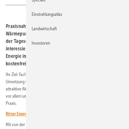
Einstrahlungsatlas
Praxisnahe Lösungen mit Photovoltaik und
Landwirtschaft
Wärmepumpen stehen bei Ritter Energie ganz oben auf
der Tagesordnung. Am 20. März 2026 treffen sich
Investoren
interessierte Fachhandwerker am Firmensitz von Ritter
Energie in Dettenhausen. Die Veranstaltung ist
kostenfrei.
Ihr Ziel: Fachbetriebe bekommen konkrete Informationen zur
Umsetzung von Projekten. Außerdem dürfen sich die Teilnehmer auf
attraktive Aktionsrabatte freuen. Bei dem ganztägigen Event geht es
vor allem um Anwendungen und Services für die handwerkliche
Praxis.
Ritter Energie erweitert Partnerprogramm für Handwerker
Mit von der Partie sind Partnerunternehmen wie IDM, Canadian Solar,