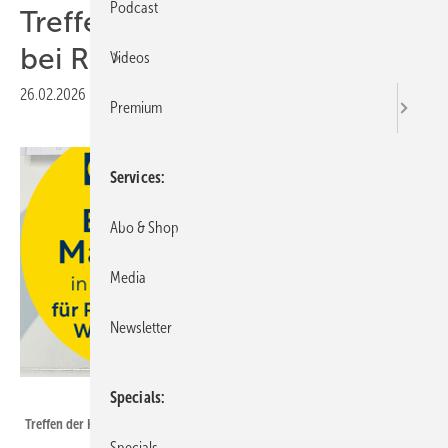
Podcast
Treffen der Energiemacher
bei Ritter Energie
Videos
26.02.2026
|
Druckvorschau
Premium
Services
Abo & Shop
Media
Newsletter
Ritter Energie
Specials
Treffen der Handwerker im März – jetzt anmelden!
Specials