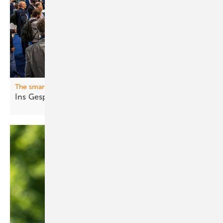
The smarter E Europe
Ins Gesp rä ch
kommen