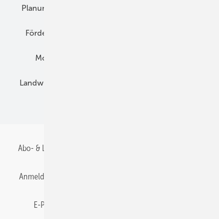
Planung
E-Mobilität
Wärme
Recht
Förderung
Preise
Hybridgeneratoren
Montage
Installation
Solarparks
Landwirtschaft
Mieterstrom
Fachhandel
BIPV
Abo- & Leserservice
AGB
Alle Inhalte chronologisch
Anmelden
Anmeldung & Registrierung
Datenschutz
E-Paper
Gentner Energy Media
Impressum