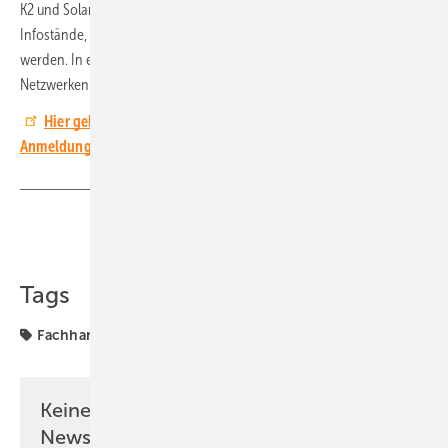
K2 und Solar Manager. Auf dem Programm stehen
Kurzvorträge und
Infostände, an denen Produkte, Lösungen und Technik präsentiert
werden. In entspannter Atmosphäre gibt es genügend Zeit zum
Netzwerken und Erfahrungsaustausch. (HS)
Hier geht es zu weiteren Informationen und zur kostenfreien
Anmeldung.
Teilen
Link kopieren
Tags
Fachhandel
Keine Zeit? Kein Problem mit dem PV
Newsletter!