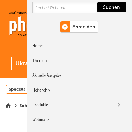
Springe
Springe
Springe
Search
auf
auf
auf
Hauptinhalt
Hauptmenü
SiteSearch
Home
MENÜ
.
Themen
Aktuelle Ausgabe
Specials
Einstrahlungsatlas
Landwirtschaft
Invest
Heftarchiv
Produkte
Fachhandel
Webinare