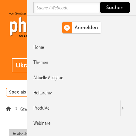
Springe
Springe
Springe
Search
auf
auf
auf
Hauptinhalt
Hauptmenü
SiteSearch
Home
MENÜ
.
Themen
Aktuelle Ausgabe
Specials
Einstrahlungsatlas
Landwirtschaft
Invest
Heftarchiv
Produkte
Gewerbe & Kommune
Webinare
Abo-Inhalt