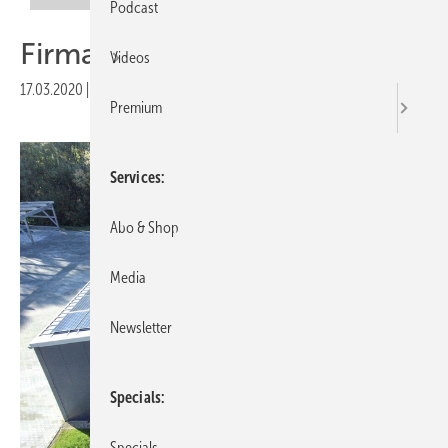
Podcast
Firma voll unter Strom
Videos
17.03.2020
|
Veröffentlicht in
Ausgabe 02-2020
Premium
Services
Abo & Shop
Media
Newsletter
Specials
Specials