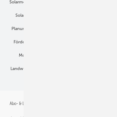
Solarmodule
DC-Technik
Wechselrichter
Solarspeicher
AC-Technik
Wartung
Planung
E-Mobilität
Wärme
Recht
Förderung
Preise
Hybridgeneratoren
Montage
Installation
Solarparks
Landwirtschaft
Mieterstrom
Fachhandel
BIPV
Abo- & Leserservice
AGB
Alle Inhalte chronologisch