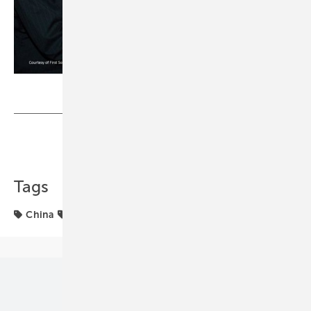
Foto: First Solar, Inc.
Teilen
Link kopieren
Tags
China
Märkte & Trends
Partner
Unsere Themen