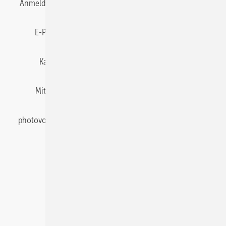
Anmelden
Anmeldung & Registrierung
Datenschutz
E-Paper
Gentner Energy Media
Impressum
Karriere bei Gentner
Team
Mediaservice
Mitgliedschaften und Engagement
Newsletter
photovoltaik abonnieren
Privacy Manager
pv Europe
RSS-Feed
Veranstaltungen / Webinare
© 2026 photovoltaik