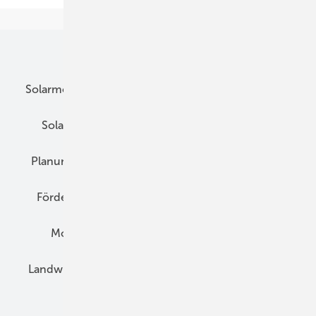
Unsere Themen
Solarmodule
DC-Technik
Wechselrichter
Solarspeicher
AC-Technik
Wartung
Planung
E-Mobilität
Wärme
Recht
Förderung
Preise
Hybridgeneratoren
Montage
Installation
Solarparks
Landwirtschaft
Mieterstrom
Fachhandel
BIPV