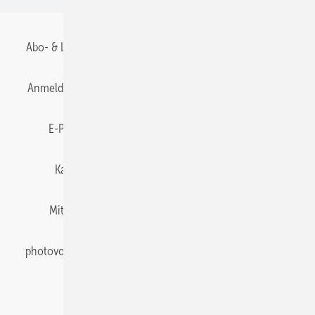
Abo- & Leserservice
AGB
Alle Inhalte chronologisch
Anmelden
Anmeldung & Registrierung
Datenschutz
E-Paper
Gentner Energy Media
Impressum
Karriere bei Gentner
Team
Mediaservice
Mitgliedschaften und Engagement
Newsletter
photovoltaik abonnieren
Privacy Manager
pv Europe
RSS-Feed
Veranstaltungen / Webinare