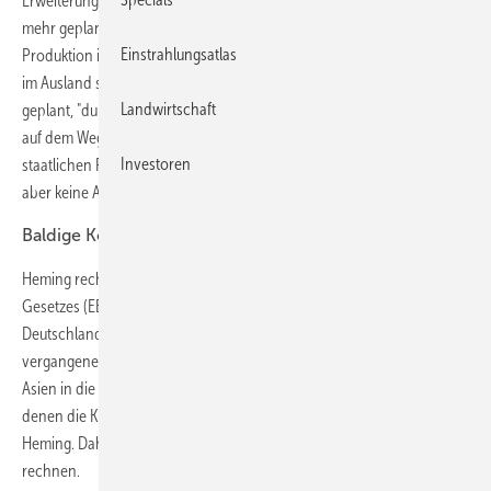
Erweiterungen in Deutschland seien wegen der politischen Lage nicht
mehr geplant. "Wir werden immer die Forschung und eine gewisse
Einstrahlungsatlas
Produktion in Deutschland haben. Die Massenfertigung könnte aber
im Ausland stattfinden", sagte Heming. Die Expansion sei schon länger
Landwirtschaft
geplant, "durch die Finanzkrise haben wir dann einen Stopp eingelegt
auf dem Weg nach Asien". Nun habe das Thema durch die Kürzung der
Investoren
staatlichen Förderung wieder an Bedeutung gewonnen. Vorerst sollen
aber keine Arbeitsplätze in Deutschland wegfallen.
Baldige Konsolidierung des Marktes
Heming rechnet wegen der Änderung des Erneuerbaren-Energien-
Gesetzes (EEG) mit einer Konsolidierung des Photovoltaik-Marktes in
Deutschland. Viele Solarkonzerne sind durch den Preisverfall in den
vergangenen zwei Jahren und durch die wachsende Konkurrenz aus
Asien in die roten Zahlen gerutscht. Weitere Kostensenkungen, zu
denen die Kürzung zwinge, könnten sie nicht verkraften, sagte
Heming. Daher sei mit mehreren Insolvenzen und Übernahmen zu
rechnen.