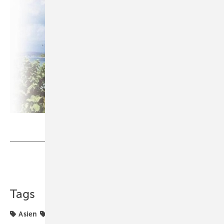
Foto: Schott Solar AG
Teilen
Link kopieren
Tags
Asien
Märkte & Trends
Schott