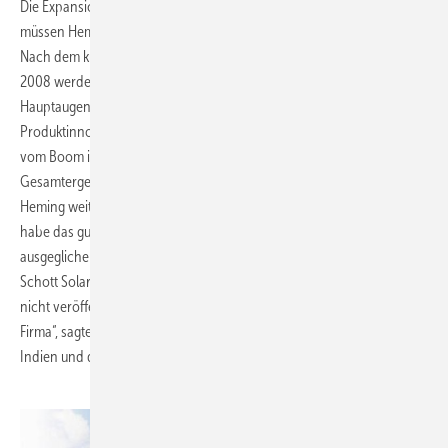
Die Expansion nach Asien sowie mögliche Zukäufe durch Schott Solar
müssen Heming zufolge von der Konzernmutter finanziert werden.
Nach dem kurzfristig abgesagten Börsengang des Unternehmens
2008 werde es vorerst keinen neuen Anlauf geben. Das
Hauptaugenmerk von Schott Solar liege auf Kostensenkung und
Produktinnovationen. Seit Oktober 2009 profitiere das Unternehmen
vom Boom in Deutschland. Daher sei mit einem positiven
Gesamtergebnis für das abgelaufene Geschäftsjahr zu rechnen, sagte
Heming weiter. Einen Teil der Verluste der Photovoltaikproduktion
habe das gute Geschäft mit solarthermischen Kraftwerken
ausgeglichen, das inzwischen rund 30 Prozent der Umsätze von
Schott Solar ausmache. Genaue Ergebnisse wird die Solarsparte aber
nicht veröffentlichen. „Das ist das Privileg einer nicht börsennotierten
Firma“, sagte Heming. Als wichtige Zukunftsmärkte benannte er China,
Indien und die USA. (Sandra Enkhardt)