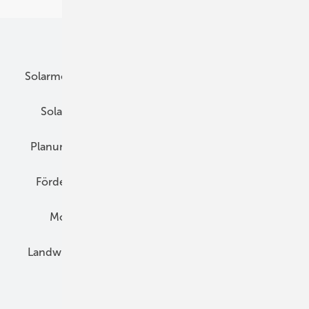
Unsere Themen
Solarmodule
DC-Technik
Wechselrichter
Solarspeicher
AC-Technik
Wartung
Planung
E-Mobilität
Wärme
Recht
Förderung
Preise
Hybridgeneratoren
Montage
Installation
Solarparks
Landwirtschaft
Mieterstrom
Fachhandel
BIPV