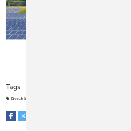
Foto: Solarhybrid AG
Teilen
Link kopieren
Tags
Geschäft
Märkte & Trends
Solarhybrid