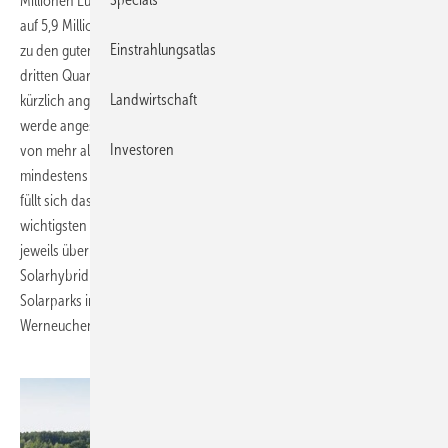
Millionen Euro zu verzeichnen und das Netto-Ergebnis belaufe sich
auf 5,9 Millionen, teilte der Photovoltaik-Projektierer mit. Maßgeblich
Einstrahlungsatlas
zu den guten Zahlen habe der Umsatz und das EBIT-Ergebnis im
dritten Quartal beigetragen. Solarhybrid bestätigte zugleich seine
Landwirtschaft
kürzlich angehobene Prognose für das laufende Geschäftsjahr. So
werde angesichts der gut gefüllten Projektpipeline für 2011 ein Umsatz
Investoren
von mehr als 400 Millionen Euro und ein EBIT-Ergebnis von
mindestens 15 Millionen Euro erwartet. Auch für das kommende Jahr
füllt sich das Photovoltaik-Unternehmen gut gerüstet. Allein in den
wichtigsten Märkten Deutschland und Italien verfüge Solarhybrid
jeweils über eine Projektpipeline im dreistelligen Megawattbereich.
Solarhybrid kündigte für dieses Jahr noch die Fertigstellung der
Solarparks in Finowfurt, Cottbus-Drewitz, Fürstenwalde, Allstedt und
Werneuchen an. (Sandra Enkhardt)