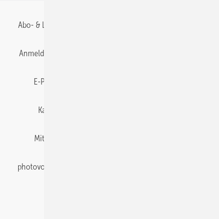
Abo- & Leserservice
AGB
Alle Inhalte chronologisch
Anmelden
Anmeldung & Registrierung
Datenschutz
E-Paper
Gentner Energy Media
Impressum
Karriere bei Gentner
Team
Mediaservice
Mitgliedschaften und Engagement
Newsletter
photovoltaik abonnieren
Privacy Manager
pv Europe
RSS-Feed
Veranstaltungen / Webinare