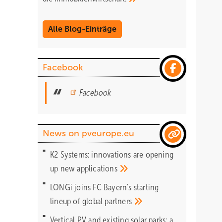
Alle Blog-Einträge
Facebook
Facebook
News on pveurope.eu
K2 Systems: innovations are opening
up new
applications
LONGi joins FC Bayern's starting
lineup of global
partners
Vertical PV and existing solar parks: a