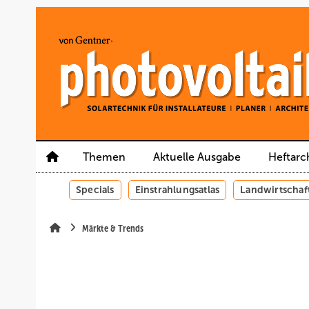
Springe
Springe
Springe
auf
auf
auf
Hauptinhalt
Hauptmenü
SiteSearch
Themen
Aktuelle Ausgabe
Heftarc
Specials
Einstrahlungsatlas
Landwirtschaf
Märkte & Trends