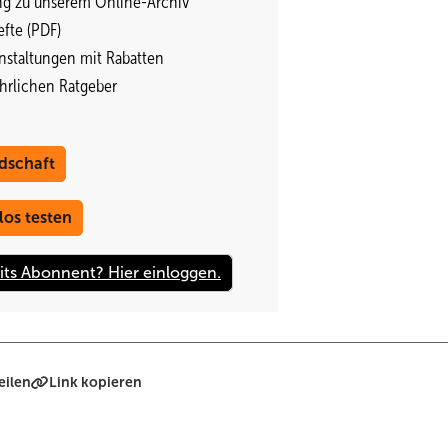
ng zu unserem Online-Archiv
e eine umfangreiche Produktdatenbank an. Im Mittelpunkt steht di
fte (PDF)
lnahme am internationalen Handelsplatz ist für Fachfirmen kostenlos
nstaltungen mit Rabatten
ährlichen Ratgeber
dschaft
los testen
eilen
Link kopieren