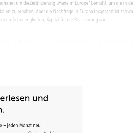
monaten um dieZertifizierung „Made in Europe“ bemüht, um die in d
alien zu erhalten. Aber die Nachfrage in Europa insgesamt ist schwa
en Schwierigkeiten, Kapital für die Realisierung von
en Preissenkungen einzelner Solarkomponenten kein Ende finden, 
voltaikländern Südeuropas verursachen noch mehr Unsicherheit unt
 Photovoltaikmarkt für Investoren, ist die Situation etwas anders: H
 ein weiteres Nachgeben der Preise.
nen globalen Zubau auf 21 bis 23 Gigawatt, was einem Wachstum von
nigen Hauptmärkten, allen voran Asien und die USA, zieht die Nachfr
terlesen und
n.
pvXchange GmbH erstellt. Die hier vorliegenden Daten wurden aus
e – jeden Monat neu
andelsplattform ermittelt. Das Unternehmen bietet darüber hinaus