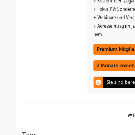
+ Kostenfreien Zuga
Beratungsleistungen rund um den Photovoltaikmarkt sowi
+ Fokus PV: Sonderhe
persönliche Betreuung der Kunden aus aller Welt. Die Tei
+ Webinare und Vera
www.pvXchange.com
+ Adresseintrag im j
Gema Garay
uvm.
Premium Mitglie
2 Monate kosten
T