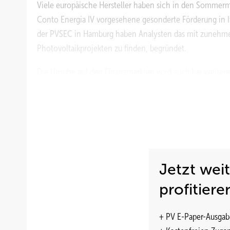
Viele europäische Hersteller haben sich in den Sommer
Conto Energia IV vorgesehene gesonderte Förderung in It
der PVSEC in Hamburg haben Analysten das mit zunehmend
Photovoltaikprojekten zu finden, begründet.
Die Unruhe auf den Finanzmärkten wird auch bei weiter
bevorstehende Wahlen in einigen der wichtigsten Photo
Kreditgebern. In Deutschland, dem größten und sichersten
warten Installateure und Projektentwickler vor allem auf
Trotz aller Schwierigkeiten: Experten erwarten 2011 ei
als 20 Prozent gegenüber dem Vorjahr entspricht. Auf ei
Jetzt wei
Preisindex
profitiere
Der Preisindex wird mit freundlicher Unterstützung der 
+ PV E-Paper-Ausgab
mehreren tausend Angeboten der gleichnamigen Online-H