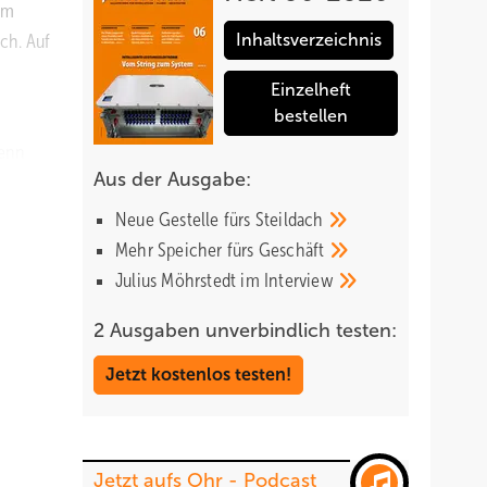
em
ch. Auf
Inhaltsverzeichnis
Einzelheft
bestellen
denn
Aus der Ausgabe:
er den
ier
Neue Gestelle fürs
Steildach
Mehr Speicher fürs
Geschäft
Julius Möhrstedt im
Interview
 mehr
age an.
2 Ausgaben unverbindlich testen:
Jetzt kostenlos testen!
Jetzt aufs Ohr - Podcast