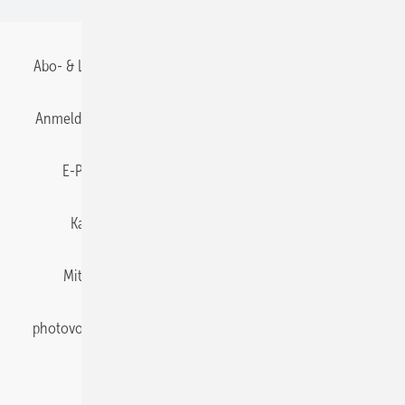
Abo- & Leserservice
AGB
Alle Inhalte chronologisch
Anmelden
Anmeldung & Registrierung
Datenschutz
E-Paper
Gentner Energy Media
Impressum
Karriere bei Gentner
Team
Mediaservice
Mitgliedschaften und Engagement
Newsletter
photovoltaik abonnieren
Privacy Manager
pv Europe
RSS-Feed
Veranstaltungen / Webinare