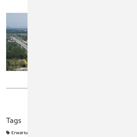
Foto: Yingli Green Energy
Teilen
Link kopieren
Tags
Erwartung
Märkte & Trends
Yingli