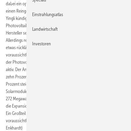
dabei ein operatives Ergebnis von knapp 310 Millionen Euro und
einen Reingewinn von 157,8 Millionen Euro.
Einstrahlungsatlas
Yingli kündigte an, dass Europa weiterhin das Hauptziel seiner
Photovoltaik-Produkte bleibe. Insgesamt wolle der integrierte
Landwirtschaft
Hersteller seine Lieferungen auf 1700 bis 1750 Megawatt ausdehnen.
Allerdings rechnet der Konzern damit, dass der Absatz in Europa
Investoren
etwas rückläufig sein wird. So habe 2011 werde der Anteil
voraussichtlich von 80 auf 60 Prozent sinken. Außerhalb Europas ist
der Photovoltaik-Hersteller vor allem auch in den USA und in China
aktiv. Der Anteil der Yingli-Produkte, die in die USA gingen, lag bei
zehn Prozent im vergangenen Jahr. Dieses Jahr soll er auf 13 bis 15
Prozent steigen. In China sei mit dem Auftrag, etwa 70 Prozent der
Solarmodule für ein vom Finanzministerium finanzierten Solarpark mit
272 Megawatt Gesamtleistung zu liefern, ebenfalls ein Meilenstein für
die Expansion auf dem Heimatmarkt erreicht worden, hieß es weiter.
Ein Großteil der Module für das Golden-Sun-Projekt werde
voraussichtlich in der zweiten Jahreshälfte 2011 ausgeliefert. (Sandra
Enkhardt)