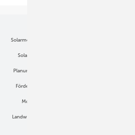
Unsere Themen
Solarmodule
DC-Technik
Wechselrichter
Solarspeicher
AC-Technik
Wartung
Planung
E-Mobilität
Wärme
Recht
Förderung
Preise
Hybridgeneratoren
Montage
Installation
Solarparks
Landwirtschaft
Mieterstrom
Fachhandel
BIPV