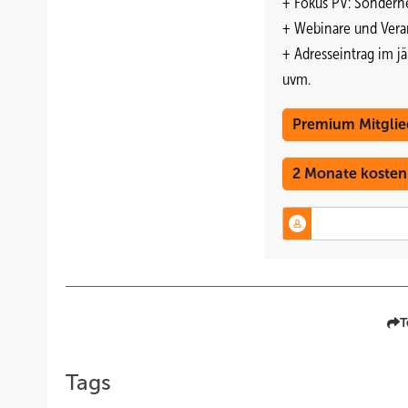
+ Fokus PV: Sonderhe
+ Webinare und Vera
+ Adresseintrag im j
uvm.
Premium Mitglie
2 Monate kosten
T
Tags