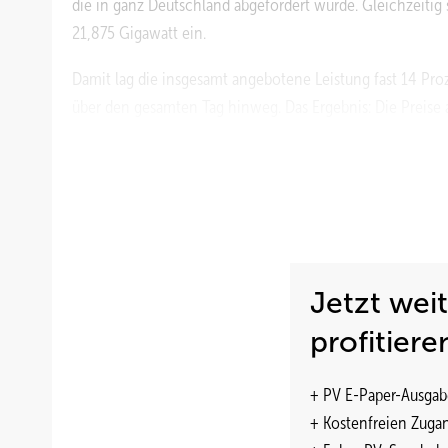
die in ganz Deutschland abgefordert wurde. Gleichzeitig
21,875 Gigawatt ein.
Damit lag die insgesamt angebotene Leistung fast 14 Pr
über den gesamten Tag hinweg. Das Ergebnis: Die Preise
und 17 Uhr kräftig ins Minus. Um 13 Uhr erreichte er ei
oder Versorger, der zu diesem Zeitpunkt Strom abgenomme
www.agora-energiewende.de
Jetzt wei
profitiere
+ PV E-Paper-Ausgab
+ Kostenfreien Zuga