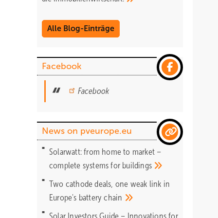
Alle Blog-Einträge
Facebook
Facebook
News on pveurope.eu
Solarwatt: from home to market –
complete systems for
buildings
Two cathode deals, one weak link in
Europe's battery
chain
Solar Investors Guide – Innovations for