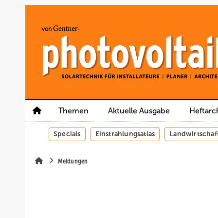
Springe
Springe
Springe
auf
auf
auf
Hauptinhalt
Hauptmenü
SiteSearch
Themen
Aktuelle Ausgabe
Heftarc
Specials
Einstrahlungsatlas
Landwirtschaf
Meldungen