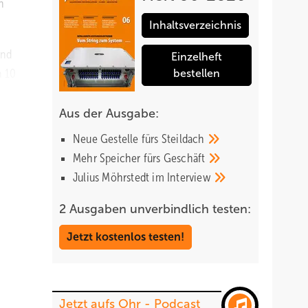
n
Inhaltsverzeichnis
and
Einzelheft
n 10
bestellen
raucher
Aus der Ausgabe:
Neue Gestelle fürs
Steildach
Mehr Speicher fürs
Geschäft
Julius Möhrstedt im
Interview
2 Ausgaben unverbindlich testen:
Jetzt kostenlos testen!
Jetzt aufs Ohr - Podcast