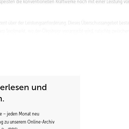
 speisten die konventionellen Kraftwerke noch mit einer Leistung vo
ozent über der Leistungsanforderung. Dieses Überschussangebot best
 am Spotmarkt, wo der Ökostrom verramscht wird, rutschte zwische
nen Tiefstwert von gut 130 Euro pro Megawattstunde. Ein Energieverb
n hat, erhielt dafür 13 Cent pro Kilowattstunde.
terlesen und
n.
e – jeden Monat neu
ng zu unserem Online-Archiv