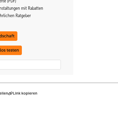
fte (PDF)
nstaltungen mit Rabatten
ährlichen Ratgeber
dschaft
los testen
eilen
Link kopieren