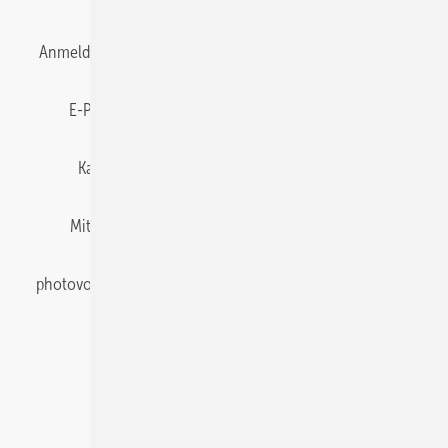
Anmelden
Anmeldung & Registrierung
Datenschutz
E-Paper
Gentner Energy Media
Impressum
Karriere bei Gentner
Team
Mediaservice
Mitgliedschaften und Engagement
Newsletter
photovoltaik abonnieren
Privacy Manager
pv Europe
RSS-Feed
Veranstaltungen / Webinare
© 2026 photovoltaik