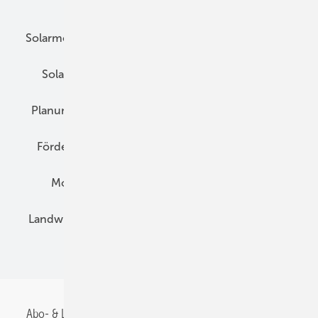
Unsere Themen
Solarmodule
DC-Technik
Wechselrichter
Solarspeicher
AC-Technik
Wartung
Planung
E-Mobilität
Wärme
Recht
Förderung
Preise
Hybridgeneratoren
Montage
Installation
Solarparks
Landwirtschaft
Mieterstrom
Fachhandel
BIPV
Abo- & Leserservice
AGB
Alle Inhalte chronologisch