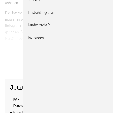
anhalten.
Einstrahlungsatlas
Die Unternehmen müssen sich auf die neue Situation einstellen. Sie
müssen in sozialer Hinsicht beweglicher werden. Für 40 Prozent der
Landwirtschaft
Befragten ist das Privatleben wichtiger als ihre Karriere. Ebenso viele
geben an, Beruf und Arbeit gut miteinander kombinieren zu können.
Investoren
Nur 24 Prozent der Absolventen würden ihr Privatleben besseren
Karrierechancen opfern.
www.vde.com
Jetzt weiterlesen und profitieren.
+ PV E-Paper-Ausgabe – jeden Monat neu
+ Kostenfreien Zugang zu unserem Online-Archiv
+ Fokus PV: Sonderhefte (PDF)