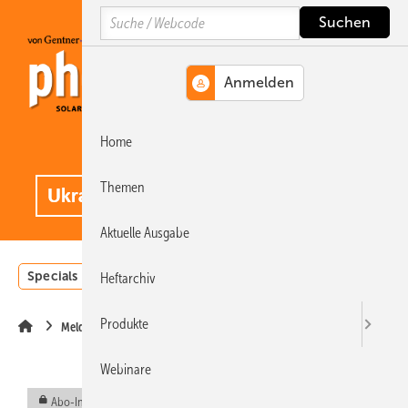
Springe
Springe
Springe
Search
auf
auf
auf
Hauptinhalt
Hauptmenü
SiteSearch
Home
MENÜ
.
Themen
Aktuelle Ausgabe
Specials
Einstrahlungsatlas
Landwirtschaft
Invest
Heftarchiv
Produkte
Meldungen
Webinare
Abo-Inhalt