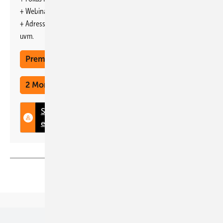
+ Webinare und Veranstaltungen mit Rabatten
+ Adresseintrag im jährlichen Ratgeber
uvm.
Foto: VDE
Premium Mitgliedschaft
2 Monate kostenlos testen
Teilen
Link kopieren