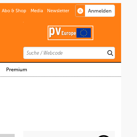
Abo & Shop
Media
Newsletter
.
Search
Suchen
Premium