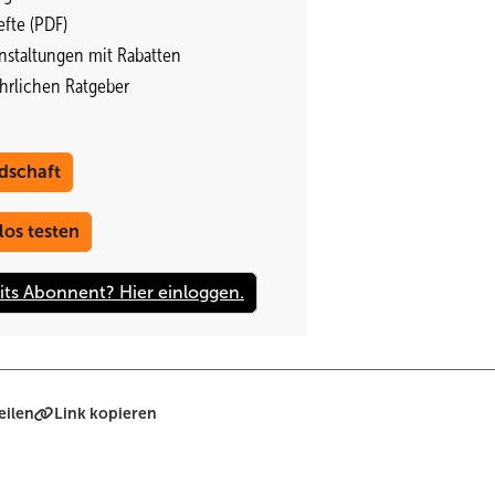
fte (PDF)
nstaltungen mit Rabatten
ährlichen Ratgeber
dschaft
los testen
eilen
Link kopieren