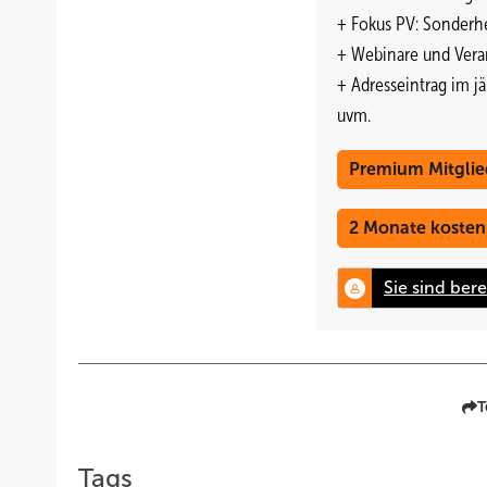
+ Fokus PV: Sonderhe
+ Webinare und Vera
+ Adresseintrag im j
uvm.
Premium Mitglie
2 Monate kosten
T
Tags