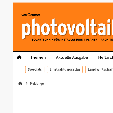
Springe
Springe
Springe
auf
auf
auf
Hauptinhalt
Hauptmenü
SiteSearch
Themen
Aktuelle Ausgabe
Heftarc
Specials
Einstrahlungsatlas
Landwirtschaf
Meldungen