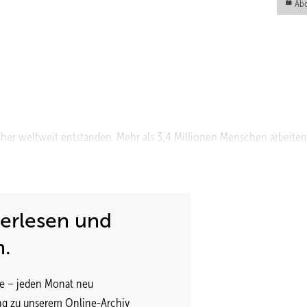
Abo
her weltweit entstanden. Mehr als 3,4 Millionen Menschen arbeiten
terlesen und
n.
e – jeden Monat neu
ng zu unserem Online-Archiv