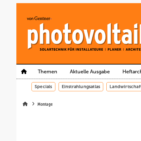
Springe
Springe
Springe
auf
auf
auf
Hauptinhalt
Hauptmenü
SiteSearch
Themen
Aktuelle Ausgabe
Heftarc
Specials
Einstrahlungsatlas
Landwirtschaf
Montage