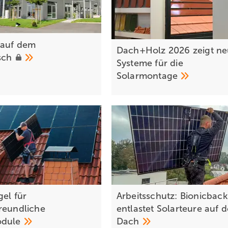
 au f dem
Dach+Holz 2026 zeigt n
sch
Systeme für die
Solarmontage
gel für
Arbeitsschutz: Bionicback
reundliche
entlastet Solarteure auf 
odule
Dach