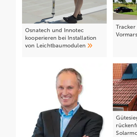
Tracker
Osnatech und Innotec
Vormar
kooperieren bei Installation
von
Leichtbaumodulen
Gütesie
rückenf
Solarm