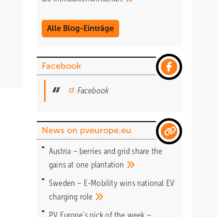
Alle Blog-Einträge
Facebook
Facebook
News on pveurope.eu
Austria – berries and grid share the
gains at one
plantation
Sweden – E-Mobility wins national EV
charging
role
PV Europe‘s pick of the week –