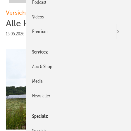
Podcast
Versicherung
Videos
Alle Komponenten schützen
Premium
15.05.2026
|
Veröffentlicht in
Ausgabe 04-2026
Services
Abo & Shop
Media
Newsletter
Specials
Specials