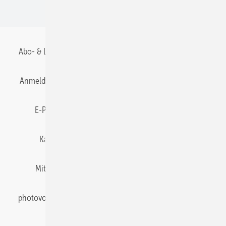
BIPV
Abo- & Leserservice
AGB
Alle Inhalte chronologisch
Anmelden
Anmeldung & Registrierung
Datenschutz
E-Paper
Gentner Energy Media
Impressum
Karriere bei Gentner
Team
Mediaservice
Mitgliedschaften und Engagement
Newsletter
photovoltaik abonnieren
Privacy Manager
pv Europe