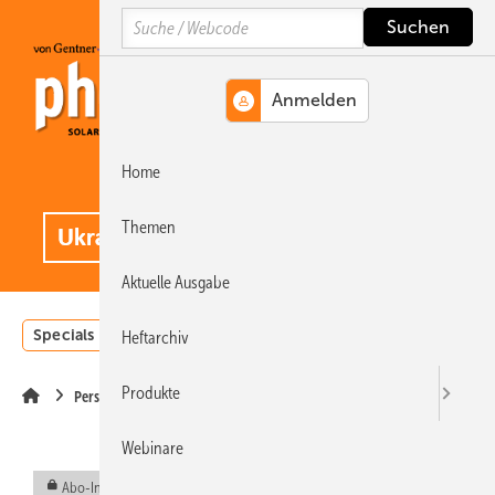
Springe
Springe
Springe
Search
auf
auf
auf
Hauptinhalt
Hauptmenü
SiteSearch
Home
MENÜ
.
Themen
Aktuelle Ausgabe
Specials
Einstrahlungsatlas
Landwirtschaft
Invest
Heftarchiv
Produkte
Personalien
Webinare
Abo-Inhalt