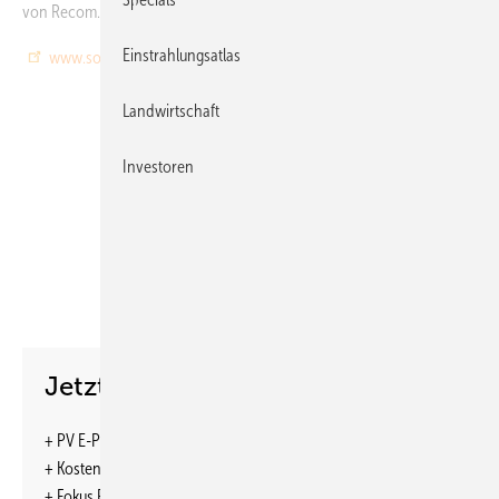
von Recom.
Einstrahlungsatlas
www.solarwirtschaft.de
Landwirtschaft
Investoren
Foto: BSW Solar
Jetzt weiterlesen und profitieren.
+ PV E-Paper-Ausgabe – jeden Monat neu
+ Kostenfreien Zugang zu unserem Online-Archiv
+ Fokus PV: Sonderhefte (PDF)