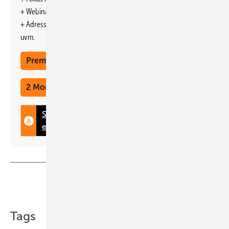
+ Webinare und Veranstaltungen mit Rabatten
+ Adresseintrag im jährlichen Ratgeber
uvm.
Premium Mitgliedschaft
2 Monate kostenlos testen
Teilen
Link kopieren
Tags