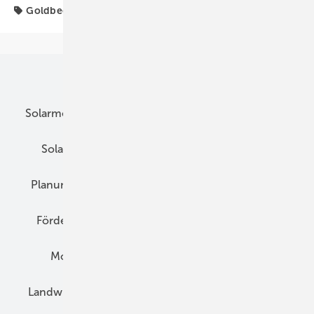
Goldbeck
Unsere Themen
Solarmodule
DC-Technik
Wechselrichter
Solarspeicher
AC-Technik
Wartung
Planung
E-Mobilität
Wärme
Recht
Förderung
Preise
Hybridgeneratoren
Montage
Installation
Solarparks
Landwirtschaft
Mieterstrom
Fachhandel