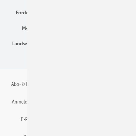
Förderung
Preise
Hybridgeneratoren
Montage
Installation
Solarparks
Landwirtschaft
Mieterstrom
Fachhandel
BIPV
Abo- & Leserservice
AGB
Alle Inhalte chronologisch
Anmelden
Anmeldung & Registrierung
Datenschutz
E-Paper
Gentner Energy Media
Impressum