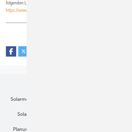
folgenden Link:
https://www.photovoltaik.eu/rss_feed/pv-rss-feed-meldungen
Teilen
Link kopieren
Unsere Themen
Solarmodule
DC-Technik
Wechselrichter
Solarspeicher
AC-Technik
Wartung
Planung
E-Mobilität
Wärme
Recht