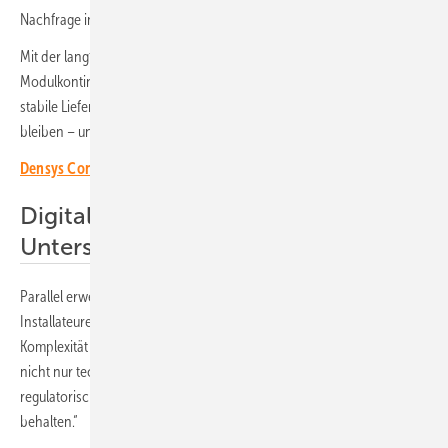
Nachfrage in den kommenden Jahren deutlich steigen wird.“
Mit der langfristigen Vereinbarung und dem gesicherten
Modulkontingent stellt Densys PV5 sicher, „dass wir unseren Kunden
stabile Lieferstrukturen bieten können und dauerhaft lieferfähig
bleiben – unabhängig von kurzfristigen Marktschwankungen.“
Densys Connect integriert Finanzierung ins Angebot
Digitaler Assistent bietet
Unterstützung
Parallel erweitert Densys PV5 seine Dienstleistungen für die
Installateure. „Mit Densys Connect reagieren wir auf die steigende
Komplexität im Markt“, erläutert Binzel. „Installateure müssen heute
nicht nur technisch auf dem neuesten Stand sein, sondern auch
regulatorische Anforderungen und Wirtschaftlichkeit im Blick
behalten.“