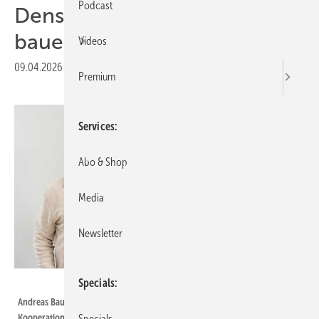
Podcast
Densys PV5 und Bauer Solar
bauen Partnerschaft aus
Videos
09.04.2026
|
Druckvorschau
Premium
Services
Abo & Shop
Media
Newsletter
Bauer Solar
Specials
Andreas Bauer (links) und Steffen Binzel (Densys PV5) besiegeln die neue
Kooperation.
Specials