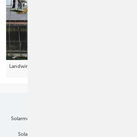
Landwirtschaft: Roboter reinigen große
Anlagen
Unsere Themen
Solarmodule
DC-Technik
Wechselrichter
Solarspeicher
AC-Technik
Wartung