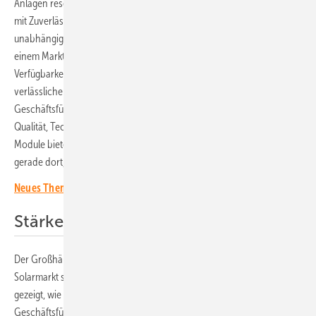
Anlagen reserviert. Sie vereinen hohe Flächeneffizienz und Erträge
mit Zuverlässigkeit. Die Partnerschaft macht Densys PV5 ein Stück
unabhängig von Lieferanten aus China und stärkt die Resilienz. „In
einem Markt, der zunehmend durch Preisdruck und kurzfristige
Verfügbarkeiten geprägt ist, setzen wir bewusst auf langfristige,
verlässliche Partnerschaften“, kommentiert Andreas Bauer,
Geschäftsführer von Bauer Solar. „Unsere Strategie ist es, uns über
Qualität, Technologie und Kontinuität zu differenzieren. Unsere
Module bieten klare Vorteile bei Wirkungsgrad und Energieertrag –
gerade dort, wo Dachflächen begrenzt sind.“
Neues Themenheft über Solarmodule erscheint
Stärker im Markt differenzieren
Der Großhändler Densys PV5 will sich mit der Partnerschaft im
Solarmarkt stärker differenzieren. „Die vergangenen Jahre haben
gezeigt, wie volatil Lieferketten und Preise sein können“, sagt
Geschäftsführer Steffen Binzel. „Wir gehen davon aus, dass die