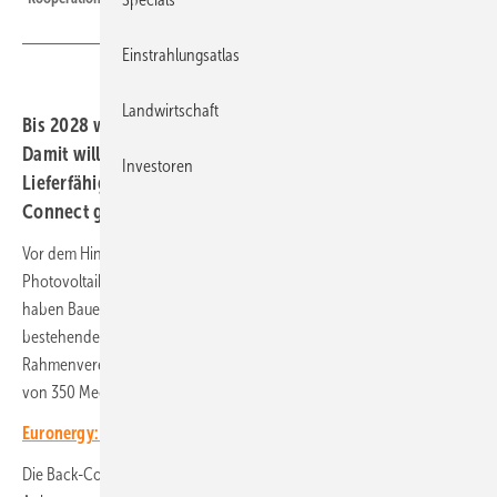
Einstrahlungsatlas
Landwirtschaft
Bis 2028 wurden größere Modulkontingente vereinbart.
Damit will der Großhändler Preisrisiken minimieren und
Investoren
Lieferfähigkeit sichern. Der digitale Assistent Densys
Connect greift Installateuren unter die Arme.
Vor dem Hintergrund anhaltenden Preisdrucks im europäischen
Photovoltaikmarkt und zunehmender regulatorischer Anforderungen
haben Bauer Solar und die Densys PV5 ihre seit zehn Jahren
bestehende Zusammenarbeit langfristig abgesichert. Eine neue
Rahmenvereinbarung sieht für 2026 bis 2028 eine Mindestabnahme
von 350 Megawatt Solarmodule vor.
Euronergy: Neue Leichtbaumodule im Brandtest
(aktuelles Video)
Die Back-Contact- sowie N-Type-Topcon-Module sind für private