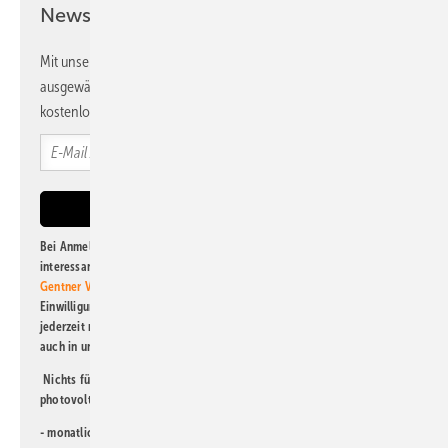
Newsletter!
Mit unserem Newsletter erhalten Sie regelmäßig von uns
ausgewählte Informationen und Neuigkeiten, gebündelt und
kostenlos direkt ins Postfach.
Bei Anmeldung zu diesem Newsletter bin ich damit einverstanden, über
interessante Verlags- und Online-Angebote
der Marken der Alfons W.
Gentner Verlag GmbH & Co. KG
informiert zu werden. Diese
Einwilligung kann ich jederzeit widerrufen und eine Abmeldung ist
jederzeit möglich. Informationen zum Umgang mit Daten finden Sie
auch in unserer
Datenschutzerklärung
.
Nichts für Sie dabei? Dann lesen Sie doch einen unserer weiteren
photovoltaik-Newsletter!
- monatlicher
Newsletter für Investoren