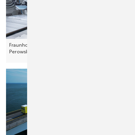
Fraunhofer ISE beschleunigt Markteinführung von
Perowskit-Modulen