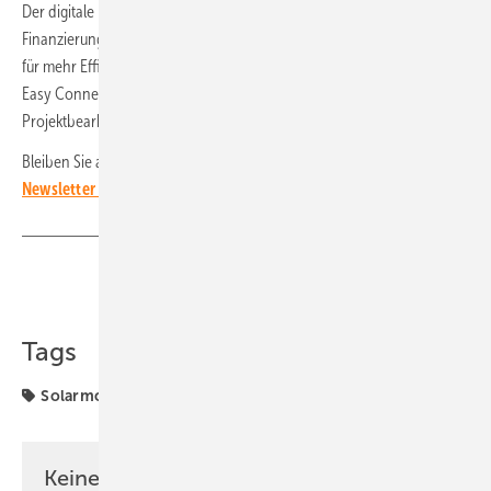
Der digitale Projektassistent integriert Energiemanagement,
Finanzierung und dynamische Tarife nahtlos in die Kundenprozesse –
für mehr Effizienz und Wettbewerbsfähigkeit. Ergänzend sorgt Densys
Easy Connect für schlanke, klar strukturierte Anfragen, die direkt in die
Projektbearbeitung einfließen. (HS)
Bleiben Sie auf dem Laufenden:
Melden Sie sich für unseren
Newsletter an!
Teilen
Link kopieren
Tags
Solarmodule
Keine Zeit? Kein Problem mit dem PV