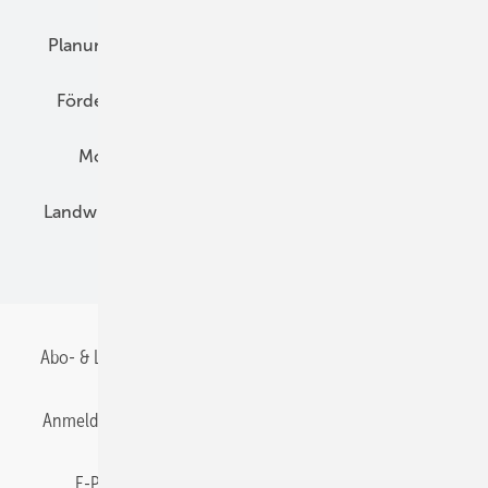
Planung
E-Mobilität
Wärme
Recht
Förderung
Preise
Hybridgeneratoren
Montage
Installation
Solarparks
Landwirtschaft
Mieterstrom
Fachhandel
BIPV
Abo- & Leserservice
AGB
Alle Inhalte chronologisch
Anmelden
Anmeldung & Registrierung
Datenschutz
E-Paper
Gentner Energy Media
Impressum