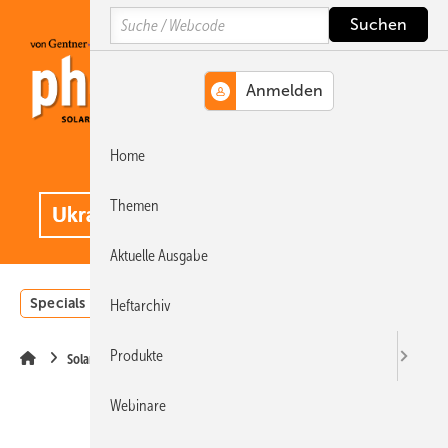
Springe
Springe
Springe
Search
auf
auf
auf
Hauptinhalt
Hauptmenü
SiteSearch
Home
MENÜ
.
Themen
Aktuelle Ausgabe
Specials
Einstrahlungsatlas
Landwirtschaft
Invest
Heftarchiv
Produkte
Solarmodule
Webinare