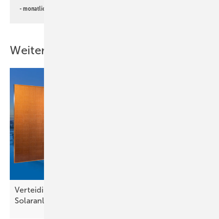
- monatlicher
Newsletter PV für die Landwirtschaft
Weitere Inhalte
Verteidigungsministerium nimmt orange
Solaranlage in
Betrieb