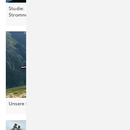
Studie: Solarmodule auf Fahrzeugen könnten
Stromnetz deutlich
entlasten
Unsere Produkte der
Woche