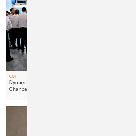
C&I
Dynam ische Strompreise bieten neue
Chancen