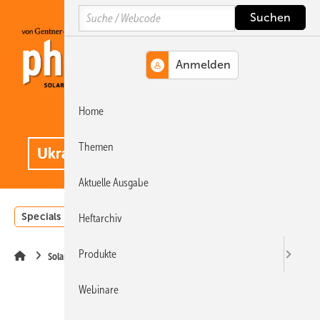
Springe
Springe
Springe
Search
auf
auf
auf
Hauptinhalt
Hauptmenü
SiteSearch
Home
MENÜ
.
Themen
Aktuelle Ausgabe
Specials
Einstrahlungsatlas
Landwirtschaft
Invest
Heftarchiv
Produkte
Solarspeicher
Webinare