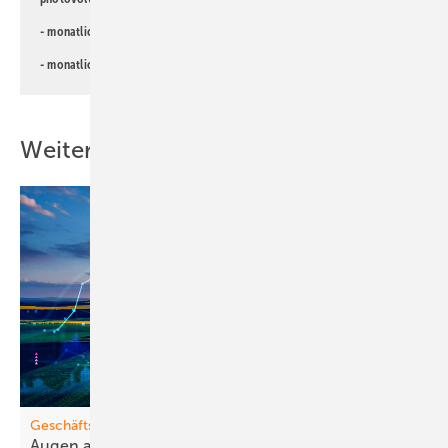
- monatlicher
Newsletter für Investoren
- monatlicher
Newsletter PV für die Landwirtschaft
Weitere Inhalte
Geschäftsmodelle
Augen auf bei m
Stromhandel!