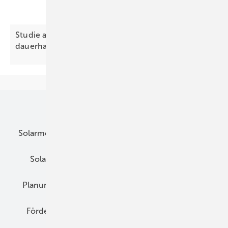
Studie aus Österreich: Batteriespeicher senken
dauerhaft die
Strompreise
Unsere Themen
Solarmodule
DC-Technik
Wechselrichter
Solarspeicher
AC-Technik
Wartung
Planung
E-Mobilität
Wärme
Recht
Förderung
Preise
Hybridgeneratoren