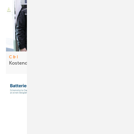
C & I
Kostendrü cker für Gewerbe und
Industrie