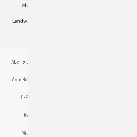
Montage
Installation
Solarparks
Landwirtschaft
Mieterstrom
Fachhandel
BIPV
Abo- & Leserservice
AGB
Alle Inhalte chronologisch
Anmelden
Anmeldung & Registrierung
Datenschutz
E-Paper
Gentner Energy Media
Impressum
Karriere bei Gentner
Team
Mediaservice
Mitgliedschaften und Engagement
Newsletter