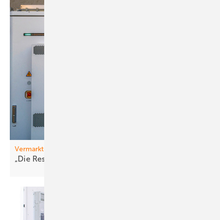
Vermarktung
„Die Resonanz war
riesig “