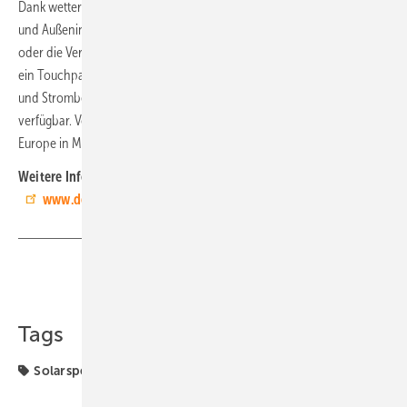
Dank wetterfestem Schutzgehäuse eignet sich der Speicher für Innen-
und Außeninstallation sowie für mobile Anwendungen wie Camping
oder die Versorgung von Elektrowerkzeugen. Das Gerät verfügt über
ein Touchpad und eine integrierte KI, die Verbrauchsdaten analysiert
und Strombezug zeitlich optimiert. Verschiedene Farbvarianten sind
verfügbar. Vorgestellt wird das System vom 23. bis 25. Juni auf der ees
Europe in München,
Halle C3, Stand 535
. (nhp)
Weitere Informationen zur Produktneuheit unter
www.deyletech.de
.
Teilen
Link kopieren
Tags
Solarspeicher