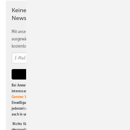
Keine Zeit? Kein Problem mit dem PV
Newsletter!
Mit unserem Newsletter erhalten Sie regelmäßig von uns
ausgewählte Informationen und Neuigkeiten, gebündelt und
kostenlos direkt ins Postfach.
Bei Anmeldung zu diesem Newsletter bin ich damit einverstanden, über
interessante Verlags- und Online-Angebote
der Marken der Alfons W.
Gentner Verlag GmbH & Co. KG
informiert zu werden. Diese
Einwilligung kann ich jederzeit widerrufen und eine Abmeldung ist
jederzeit möglich. Informationen zum Umgang mit Daten finden Sie
auch in unserer
Datenschutzerklärung
.
Nichts für Sie dabei? Dann lesen Sie doch einen unserer weiteren
photovoltaik-Newsletter!