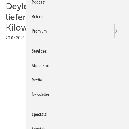
Podcast
Deyle: LFP-Heimspeicher
liefert bis zu 108
Videos
Kilowattstunden
Premium
20.05.2026
|
Druckvorschau
Services
Abo & Shop
Media
Newsletter
Specials
Deyle Technik
Specials