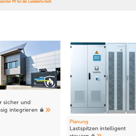
sletter PV für die Landwirtschaft
r sic her und
ssig
integrieren
Planung
La stspit zen intelligent