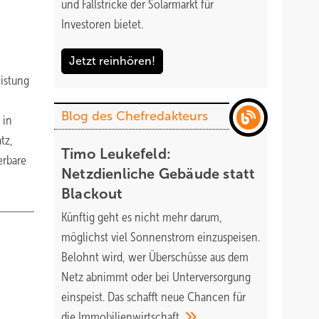
und Fallstricke der Solarmarkt für
Investoren bietet.
Jetzt reinhören!
istung
Blog des Chefredakteurs
 in
tz,
Timo Leukefeld:
erbare
Netzdienliche Gebäude statt
Blackout
Künftig geht es nicht mehr darum,
möglichst viel Sonnenstrom einzuspeisen.
Belohnt wird, wer Überschüsse aus dem
Netz abnimmt oder bei Unterversorgung
einspeist. Das schafft neue Chancen für
die
Immobilienwirtschaft.