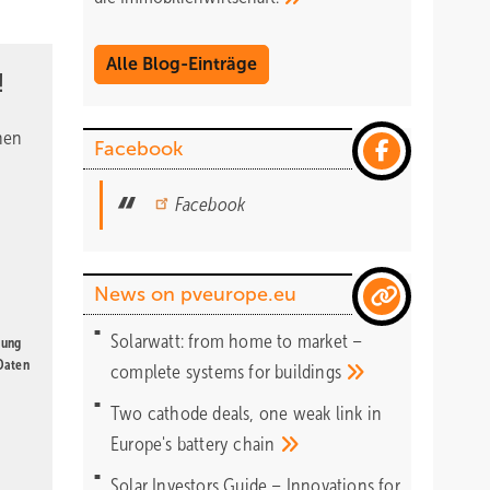
Alle Blog-Einträge
!
nen
Facebook
Facebook
News on pveurope.eu
Solarwatt: from home to market –
gung
 Daten
complete systems for
buildings
Two cathode deals, one weak link in
Europe's battery
chain
Solar Investors Guide – Innovations for