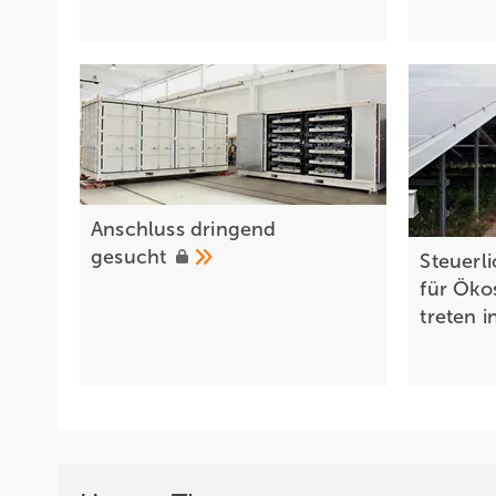
Anschluss dr ingend
gesucht
Steuerl
für Öko
treten i