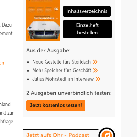
Inhaltsverzeichnis
. Dazu
Einzelheft
bestellen
reement
Aus der Ausgabe:
Neue Gestelle fürs
Steildach
sen
Mehr Speicher fürs
Geschäft
Julius Möhrstedt im
Interview
2 Ausgaben unverbindlich testen:
chland
Jetzt kostenlos testen!
rkt zur
chfrage
Jetzt aufs Ohr - Podcast