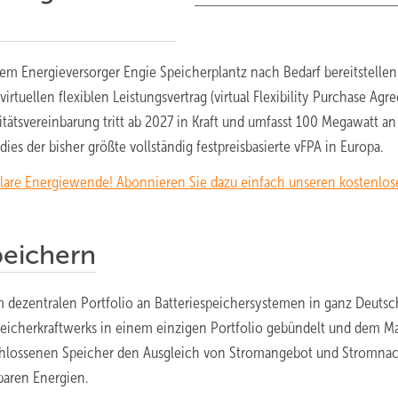
dem Energieversorger Engie Speicherplantz nach Bedarf bereitstellen
rtuellen flexiblen Leistungsvertrag (virtual Flexibility Purchase Ag
ilitätsvereinbarung tritt ab 2027 in Kraft und umfasst 100 Megawatt an
dies der bisher größte vollständig festpreisbasierte vFPA in Europa.
olare Energiewende! Abonnieren Sie dazu einfach unseren kostenlo
peichern
nem dezentralen Portfolio an Batteriespeichersystemen in ganz Deuts
 Speicherkraftwerks in einem einzigen Portfolio gebündelt und dem Ma
eschlossenen Speicher den Ausgleich von Stromangebot und Stromna
baren Energien.