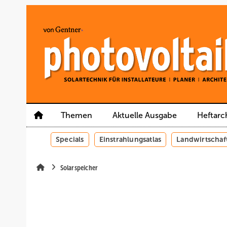
Springe
Springe
Springe
auf
auf
auf
Hauptinhalt
Hauptmenü
SiteSearch
Themen
Aktuelle Ausgabe
Heftarc
Specials
Einstrahlungsatlas
Landwirtschaf
Solarspeicher