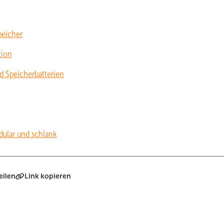
peicher
tion
d Speicherbatterien
ular und schlank
eilen
Link kopieren