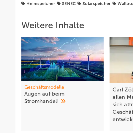
Heimspeicher
SENEC
Solarspeicher
Wallbo
Weitere Inhalte
Geschäftsmodelle
Carl Zöl
Augen auf bei m
allen M
Stromhandel!
sich att
Geschäf
entwick