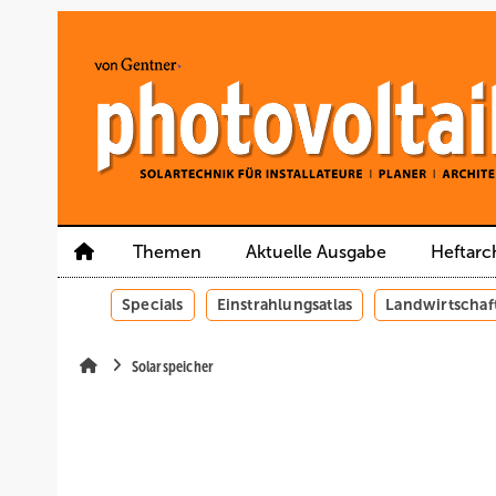
Springe
Springe
Springe
auf
auf
auf
Hauptinhalt
Hauptmenü
SiteSearch
Themen
Aktuelle Ausgabe
Heftarc
Specials
Einstrahlungsatlas
Landwirtschaf
Solarspeicher