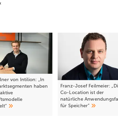
x
lner von Intilion: „In
Franz-Josef Feilmeier: „D
arktsegmenten haben
Co-Location ist der
raktive
natürliche Anwendungsfa
tsmodelle
für
Speicher“
elt“