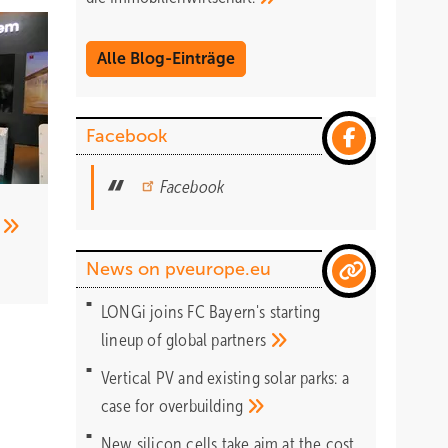
Alle Blog-Einträge
Facebook
Facebook
News on pveurope.eu
LONGi joins FC Bayern's starting
lineup of global
partners
Vertical PV and existing solar parks: a
case for
overbuilding
New silicon cells take aim at the cost