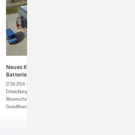
Wemag AG
Neues Kompetenzzentrum für
Batterieforschung
gegründet
17.06.2014
-
In Münster soll ein neues Institut entstehen, dass die
Entwicklung von Batteriespeichern vorantreibt. Drei Partner aus der
Wissenschaft haben sich dafür zusammengeschlossen. Die jährliche
Grundfinanzierung belauft sich auf 5,5 Millionen
Euro.