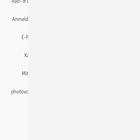
Abo- & Leserservice
AGB
Alle Inhalte chronologisch
Anmelden
Anmeldung & Registrierung
Datenschutz
E-Paper
Gentner Energy Media
Impressum
Karriere bei Gentner
Team
Mediaservice
Mitgliedschaften und Engagement
Newsletter
photovoltaik abonnieren
Privacy Manager
pv Europe
RSS-Feed
Veranstaltungen / Webinare
© 2026 photovoltaik