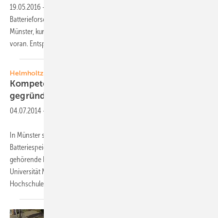
19.05.2016
-
Das VDE-Institut in Offenbach und das
Batterieforschungszentrum der Westfälischen Wilhelms-Universität
Münster, kurz Meet, treiben künftig die Batterieforschung zusammen
voran. Entsprechende Papiere wurden nun
unterzeichnet.
Helmholtz-Gemeinschaft
Kompetenzzentrum für Batterieforschung
gegründet
04.07.2014
-
In Münster soll ein neues Institut entstehen, das die Entwicklung von
Batteriespeichern vorantreibt. Das zur Helmholtz-Gemeinschaft
gehörende Forschungszentrum Jülich, die Westfälische Wilhelms-
Universität Münster und die Rheinisch-Westfälische Technische
Hochschule Aachen gründen das
neue...