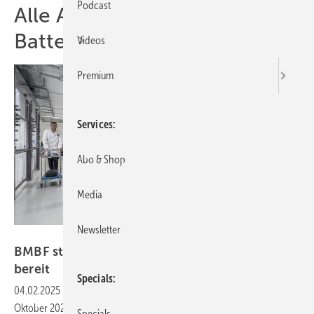
Podcast
Alle Artikel zum Thema
Batterieforschung
Videos
Premium
Services
Abo & Shop
Media
Newsletter
Michael Spiegelhalter/Fraunhofer ISE
BMBF stellt 25 Mio. Euro für Batterieforschung
bereit
Specials
04.02.2025
-
In einem Brandbrief haben Wissenschaftler bereits Ende
Oktober 2024 vor dem Wegfall der Mittel aus dem Klima- und
Specials