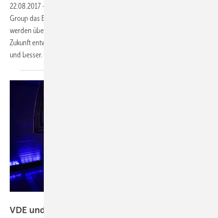
22.08.2017
-
Ab September 2017 startet im Hauptquartier der BMZ
Group das E-Volution Center. In Karlstein am Main bei Aschaffenburg
werden über 150 Entwickler demnach die Energiespeicher der
Zukunft entwickeln. Denn Lithiumakkus werden immer kleiner, leichter
und
besser.
VDE
VDE und Meet verstärken
Batterieforschung