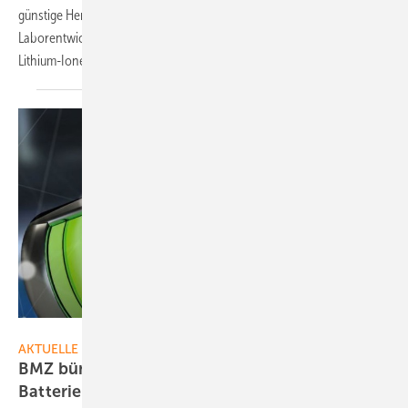
günstige Herstellung sowie eine hohe Energiedichte. Diese
Laborentwicklung besitzt laut Forschern vom KIT das Potenzial,
Lithium-Ionen-Akkus als Energiespeicher der Zukunft
abzulösen.
BMZ
AKTUELLE MELDUNGEN
BMZ bündelt Kompetenzen für
Batterieforschung