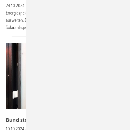
24.10.2024
-
Mit der Einweihung des neuen Zentrums für elektrische
Energiespeicher kann das Fraunhofer ISE die Forschung an Batterien
ausweiten. Es steht mit einem großen Batteriespeicher und einer
Solaranlage sogar ein reales Labor zur
Verfügung.
Heiko Schwarzburger
Bund stoppt Förderung für
Batterieforschung
10.10.2024
-
Mehrere Industrieverbände warnen vor