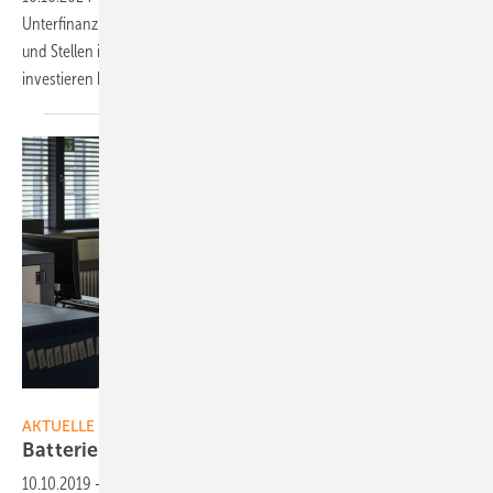
Unterfinanzierung in der Zukunftstechnik. Denn zahlreiche Projekte
und Stellen in den Instituten stehen vor dem Aus. Andere Länder
investieren hingegen in ihre Forschung – und zwar
massiv.
Markus Breig, KIT
AKTUELLE MELDUNGEN
Batterieforschung: Calcium statt
Lithium
10.10.2019
-
Batterien auf Basis von Calcium versprechen eine