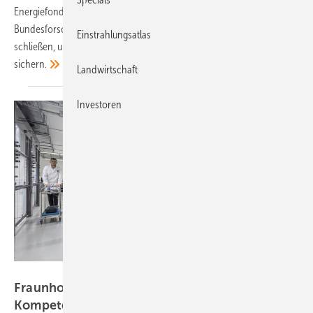
Energiefonds KTF gewarnt. Nun will das
Bundesforschungsministerium die Lücke mit bis zu 25 Millionen Euro
Einstrahlungsatlas
schließen, um die Kontinuität der wichtigen Batterieforschung zu
sichern.
Landwirtschaft
Investoren
Michael Spiegelhalter/Fraunhofer ISE
Fraunhofer ISE: Batterieforschung im neuen
Kompetenzzentrum
gestartet