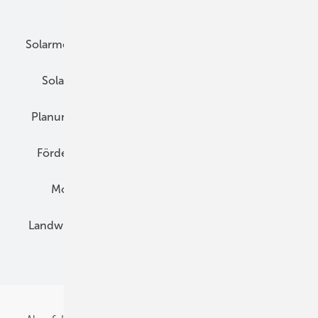
Unsere Themen
Solarmodule
DC-Technik
Wechselrichter
Solarspeicher
AC-Technik
Wartung
Planung
E-Mobilität
Wärme
Recht
Förderung
Preise
Hybridgeneratoren
Montage
Installation
Solarparks
Landwirtschaft
Mieterstrom
Fachhandel
BIPV