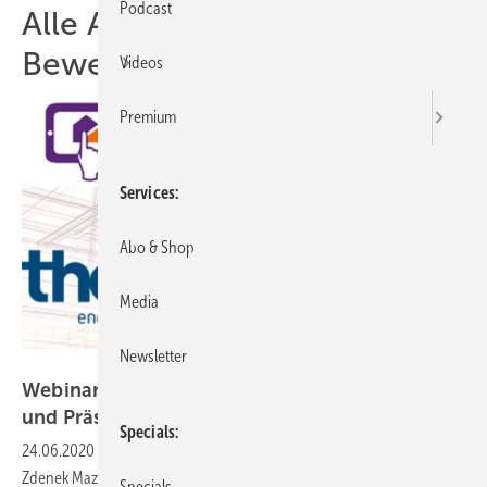
Podcast
Alle Artikel zum Thema
Bewegung
Videos
Premium
Services
Abo & Shop
Media
Newsletter
haustec.de
Webinar: Alles Wissenswerte über Bewegungs-
und Präsenzmelder am 2. Juli
2020
Specials
24.06.2020
-
Im gemeinsamen Webinar mit TGA Fachplaner erklärt
Zdenek Mazura, Produktmanager von Theben HTS AG, wie moderne
Specials