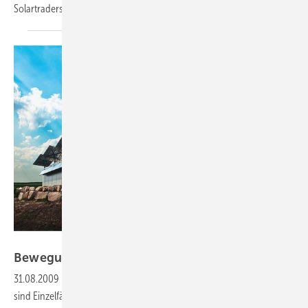
Solartraders.
Foto: Degerenergie GmbH
Bewegung auf dem
Dach
31.08.2009
-
Nachführsysteme:
Aufdachmontierte Nachführanlagen
sind Einzelfälle. Jetzt gibt es einen neuen Vorstoß, sie im Photovoltaik-