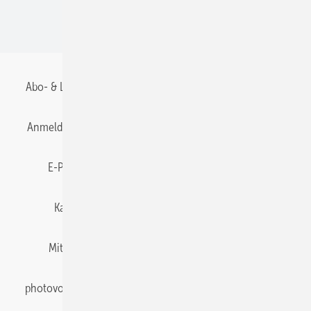
BIPV
Abo- & Leserservice
AGB
Alle Inhalte chronologisch
Anmelden
Anmeldung & Registrierung
Datenschutz
E-Paper
Gentner Energy Media
Impressum
Karriere bei Gentner
Team
Mediaservice
Mitgliedschaften und Engagement
Newsletter
photovoltaik abonnieren
Privacy Manager
pv Europe