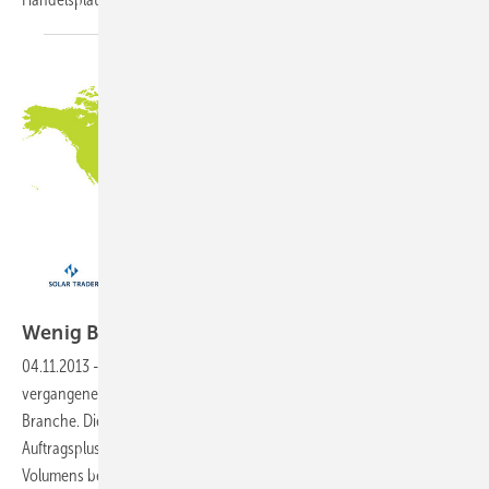
photovoltaik/Daten: Solartraders
Wenig
Bewegung
04.11.2013
-
Das Preisgefüge bei kristallinen Modulen blieb in der
vergangenen Woche stabil. Dennoch: „Der Oktober war positiv für die
Branche. Die Mehrzahl unserer Kunden sprach von einem
Auftragsplus im Oktober – wir können das anhand des gehandelten
Volumens bestätigen“, konstatiert Patric Kahl, Geschäftsführer von