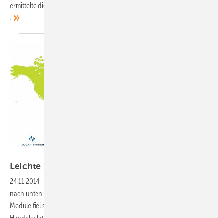
ermittelte die Handelsplattform Solartraders exklusiv für
photovoltaik
.
Grafik: photovoltaik, Daten: Solartraders
Leichte Bewegungen nach
unten
24.11.2014
-
Wenn es in dieser Woche Preisänderungen gab, dann
nach unten: Der Durchschnittswert für asiatische monokristalline
Module fiel sogar um zwei Cent auf 0,67 Euro. Das ermittelte die
Handelsplattform Solartraders exklusiv für
photovoltaik.