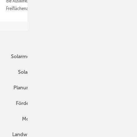
die Auswirkungen der Finanzkrise und die Rentabilität von
Freiflächenanlagen
Unsere Themen
Solarmodule
DC-Technik
Wechselrichter
Solarspeicher
AC-Technik
Wartung
Planung
E-Mobilität
Wärme
Recht
Förderung
Preise
Hybridgeneratoren
Montage
Installation
Solarparks
Landwirtschaft
Mieterstrom
Fachhandel