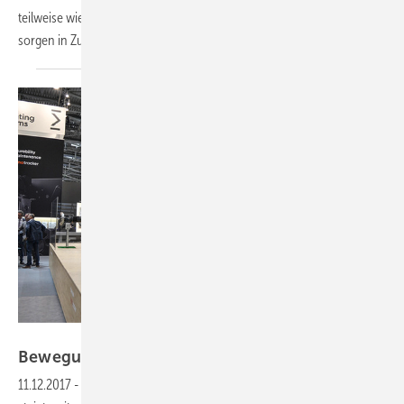
teilweise wieder ausgeglichen. Technologische Weiterentwicklungen
sorgen in Zukunft für sinkende
Kosten.
Foto: Velka Botika
Bewegung in den
Reihen
11.12.2017
-
Modultracker —
Der Bedarf an Nachführsystemen