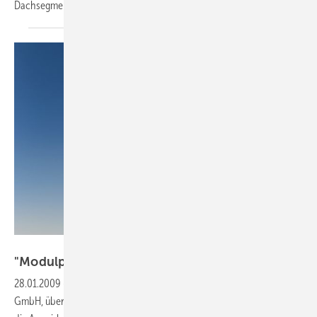
Dachsegment zu
etablieren.
Foto: Juwi Holding
"Modulpreise stark in
Bewegung"
28.01.2009
-
Interview mit Lars Falck, Geschäftsführer Juwi Solar
GmbH, über die Entwicklung der Preise von Photovoltaik-Modulen,