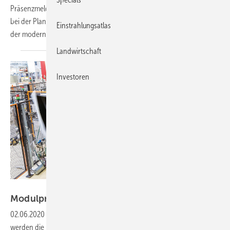
Präsenzmelder für Gebäude funktionieren und worauf Installateure
bei der Planung und Montage achten müssen. Sie können so ein Teil
Einstrahlungsatlas
der modernen Haussteuerung
werden.
Landwirtschaft
Investoren
Solarwatt
Modulpreise sind weiter in
Bewegung
02.06.2020
-
Die Preise für Module sinken teilweise wieder. Damit
werden die Kostensteigerungen im Zuge der Coronapandemie