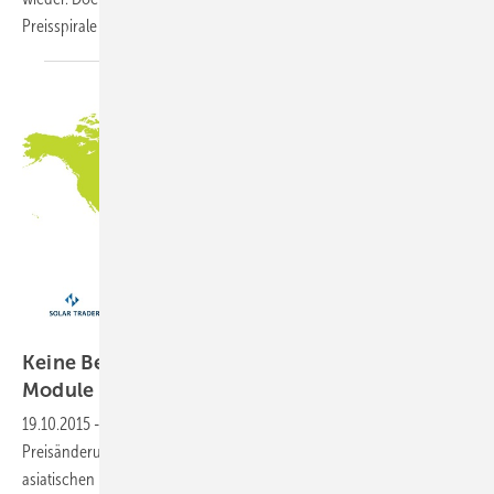
Preisspirale zu
drehen.
Grafik: photovoltaik/Daten: Solartraders
Keine Bewegungen bei Preisen für kristalline
Module
19.10.2015
-
In der 42. Kalenderwoche gab es so gut wie keine
Preisänderungen bei kristallinen Modulen zu verzeichnen. Einzig die
asiatischen monokristallinen Module gaben preislich etwas nach. Das