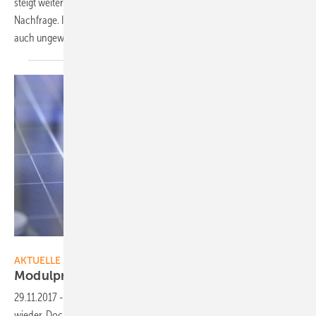
steigt weiter – im Ausland. Die Hersteller reagieren auf die wachsende
Nachfrage. Immer neue Lösungen kommen auf den Markt, darunter
auch ungewöhnliche Varianten.
Sven
Ullrich
JA Solar
AKTUELLE MELDUNGEN
Modulpreise kommen wieder in
Bewegung
29.11.2017
-
Nach Monaten der Stagnation sinken die Modulpreise
wieder. Doch längst nicht alle Hersteller sind so weit, wieder an der