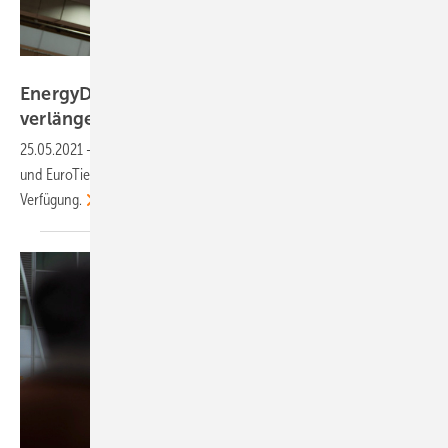
DLG
EnergyDecentral und EuroTier bis 31. Mai 2021
verlängert
25.05.2021
-
Die virtuellen Angebote der Messen EnergyDecentral
und EuroTier stehen den Besuchern noch bis Ende Mai 2021 zur
Verfügung.