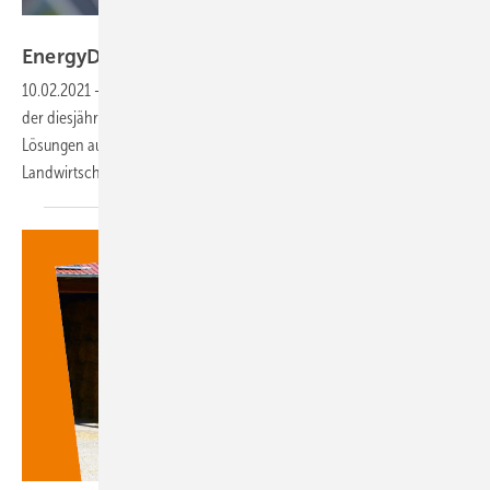
DLG
EnergyDecentral ist erfolgreich
gestartet
10.02.2021
-
Mehr als 11.000 Besucher haben sich am ersten Tag auf
der diesjährigen EnergyDecentral und EuroTier über die aktuellen
Lösungen auch zur dezentralen Eigenversorgung von
Landwirtschaftsbetrieben mit Solarstrom
informiert.