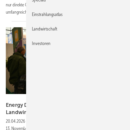
nur direkte Gespräche mit Anbietern, sondern auch ein
umfangreiches
Informationsprogramm.
Einstrahlungsatlas
Landwirtschaft
Investoren
Velka Botička
Energy Decentral – die Solaroffensive in der
Landwirtschaft geht in die nächste
Runde
20.04.2026
-
Mit einem eigenen Spotlight bietet die Messe vom 10. bis
13. November 2026 ein umfangreiches Vortragsprogramm rund um