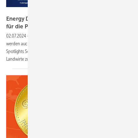
DLG
Energy Decentral: Landwirte interessieren sich
für die Photovoltaik in ihren
Betrieben
02.07.2024
-
Mehr als ein Viertel der Besucher der Euro Tier 2024
werden auch auf die Energy Decentral kommen. Im Rahmen des
Spotlights Solar Offensive können Aussteller und Anbieter die
Landwirte zur dezentralen Energieversorgung ihrer Höfe
beraten.