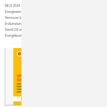
08.11.2024
-
Planen Sie gemeinsam mit dem Solarexperten die
Energiewende für Ihren Landwirtschaftsbetrieb. Auf der Messe in
Hannover bieten Solarfirmen eine unverbindliche und kostenlose
Erstberatung an. Kommen Sie einfach zur Solar-Offensive in Halle 25
Stand L10 und beraten Sie mit dem Fachexperten die
Energiekostensenkung in Ihrem
Betrieb!