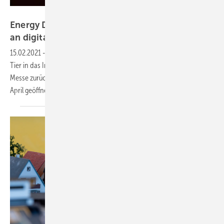
DLG
Energy Decentral/Euro Tier: Großes Interesse
an digitaler
Messe
15.02.2021
-
Trotz der Verlegung der Energy Decentral und der Euro
Tier in das Internet, blicken die Veranstalter auf eine erfolgreiche
Messe zurück. Die virtuellen Messestände bleiben noch bis zum 15.
April
geöffnet.