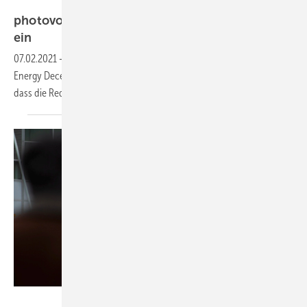
IBC Solar
photovoltaik lädt Leser zur Energy Decentral
ein
07.02.2021
-
Die Leser der photovoltaik können kostenfrei an der
Energy Decentral teilnehmen. Das umfasst auch das Fachprogramm,
dass die Redaktion zusammengestellt
hat.
DLG