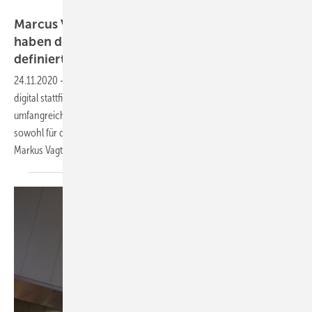
DLG
Marcus Vagt von der EnergyDecentral: „Wir
haben drei verschiedene Angebotspakete
definiert“
24.11.2020
-
Die EnergyDecentral und auch die EuroTier werden
digital stattfinden. Dazu hat die DLG als Veranstalter eine
umfangreiche Plattform eingerichtet. Welche Möglichkeiten diese
sowohl für die Aussteller als auch für die Besucher bietet, erklärt
Markus Vagt, Projektleiter EnergyDecentral bei der
DLG.