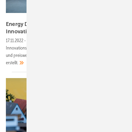
www.FelixHolland.de
Energy Decentral: CO2-Zertifikate gewinnen
Innovationsaward
17.11.2022
-
Mit Below 2 hat eine Lösung die Goldmedaille des
Innovationsawards der Energy Decentral gewonnen, die schneller
und preiswerter CO2-Zertifkate unter anderem für Solarstrom
erstellt.