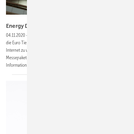
DLG
Energy Decentral findet digital
statt
04.11.2020
-
Aufgrund der Coronpandemie hat die DLG beschlossen,
die Euro Tier und die parallel stattfindende Energy Decentral ins
Internet zu verlegen. Die Aussteller bekommen verschiedene
Messepakete und die Besucher ein umfangreiches
Informationsprogramm
geboten.