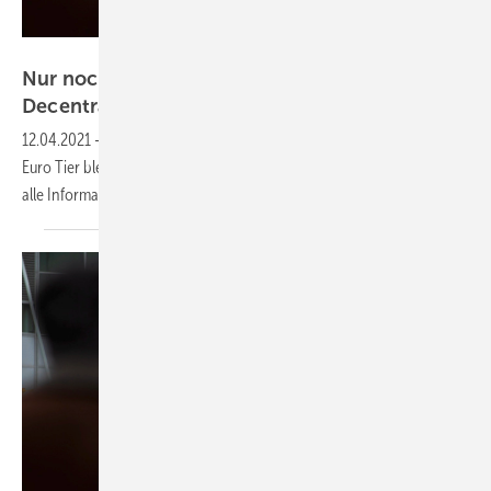
DLG
Nur noch wenige Tage: Inhalte der Energy
Decentral/Euro Tier bis 15. April online
abrufen
12.04.2021
-
Die virtuellen Messestände Energy Decentral und der
Euro Tier bleiben noch bis zum 15. April geöffnet. Bis dahin sind auch
alle Informationsveranstaltungen
abrufbar.