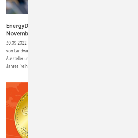
DLG
EnergyDecentral findet vom 15. bis 18.
November 2022
statt
30.09.2022
-
Der Termin für die Messe zur dezentralen Versorgung
von Landwirtschaftsbetrieben mit Ökoenergie steht schon fest.
Aussteller und Teilnehmer können sich die 46. Kalenderwoche dieses
Jahres
freihalten.