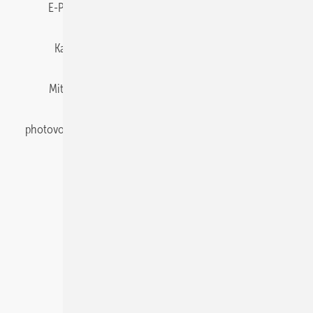
E-Paper
Gentner Energy Media
Impressum
Karriere bei Gentner
Team
Mediaservice
Mitgliedschaften und Engagement
Newsletter
photovoltaik abonnieren
Privacy Manager
pv Europe
RSS-Feed
Veranstaltungen / Webinare
© 2026 photovoltaik