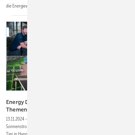
die Energiewende in der
Landwirtschaft.
Kostal Solar Electric, Heiko Schwarzburger, Velka Botička
Energy Decentral: Spannende Vorträge, heiße
Themen für
Landwirte
13.11.2024
-
Wenn es um Energie für die Landwirtschaft geht, ist
Sonnenstrom die erste Wahl. Das PV-Spotlight zur Fachmesse Euro
Tier in Hannover stellt Konzepte und Lösungen vor., speziell für