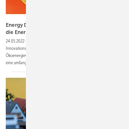
DLG
Energy Decentral prämiert neue Konzepte für
die Energiewende in der
Landwirtschaft
24.05.2022
-
Ende Mai startet die Bewerbungsphase um die
Innovationsawards der Messe rund um dezentrale
Ökoenergieversorgung von Agrarbetrieben. Den Gewinnern winkt
eine umfangreiche mediale
Aufmerksamkeit.