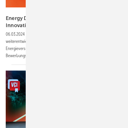
DLG
Energy Decentral: Bis zum 31. Juni für den
Innovationsaward
bewerben
06.03.2024
-
Die DLG prämiert auf der Messe innovative neue und
weiterentwickelte Produkte, die sich positiv auf die dezentrale
Energieversorgung von Landwirtschaftsbetrieben auswirken. Die
Bewerbungsphase beginnt
bald.