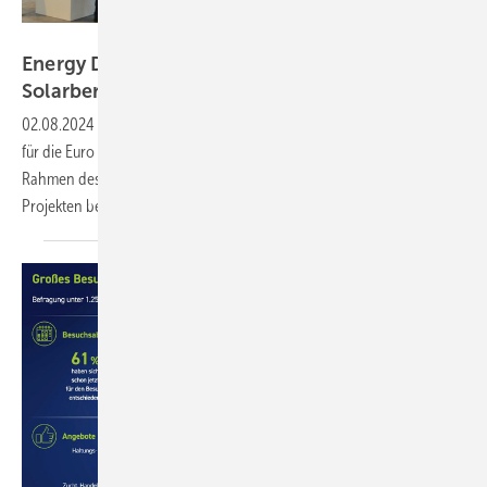
Velka Botička
Energy Decentral: Jetzt Tickets – und eine
Solarberatung –
sichern
02.08.2024
-
Ab sofort können interessierte Landwirte Eintrittskarten
für die Euro Tier und damit auch für die Energy Decentral kaufen. Im
Rahmen des Spotlights Solaroffensive können sie sich zu konkreten
Projekten beraten
lassen.