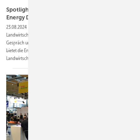
Energy Decentral
Spotlight Solar: Treffen Sie Landwirte auf der
Energy
Decentral
23.08.2024
-
DLG und photovoltaik bringen Solarwirtschaft und
Landwirtschaft zusammen: Kommen Sie direkt mit Landwirten ins
Gespräch und entwickeln Sie gemeinsam konkrete Projekte. Erstmals
bietet die Energy Decentral ein Forum für die Solar-Offensive in der
Landwirtschaft.