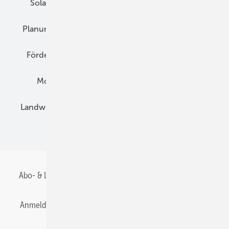
Solarspeicher
AC-Technik
Wartung
Planung
E-Mobilität
Wärme
Recht
Förderung
Preise
Hybridgeneratoren
Montage
Installation
Solarparks
Landwirtschaft
Mieterstrom
Fachhandel
BIPV
Abo- & Leserservice
AGB
Alle Inhalte chronologisch
Anmelden
Anmeldung & Registrierung
Datenschutz