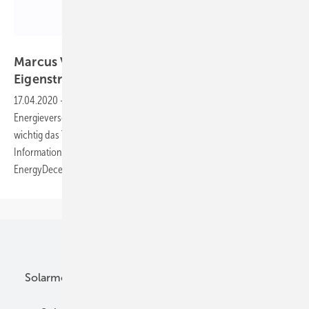
DLG
Marcus Vagt von Energy Decentral: „Der
Eigenstrom wird immer
wichtiger“
17.04.2020
-
Die Photovoltaik gewinnt als Lösung für die
Energieversorgung von Landwirtschaftsbetrieben an Bedeutung. Wie
wichtig das Thema für die Landwirte ist und nach welchen
Informationen sie suchen, weiß Marcus Vagt, Projektleiter der
EnergyDecentral.
Unsere Themen
Solarmodule
DC-Technik
Wechselrichter