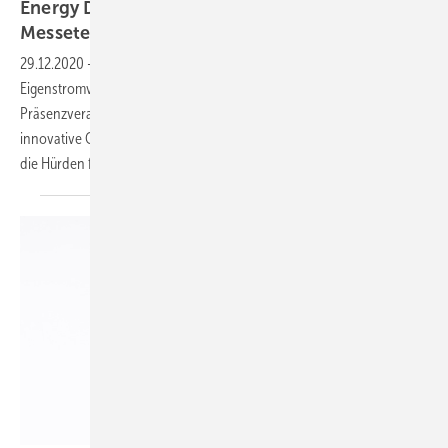
Energy Decentral senkt Hürden für
Messeteilnahme
29.12.2020
-
Die Messe mit Schwerpunkt auf der
Eigenstromversorgung von Landwirtschaftsbetrieben musste als
Präsenzveranstaltung abgesagt werden. Doch die DLG hat eine
innovative Onlineplattform entwickelt. Sie setzt Maßstäbe und senkt
die Hürden für die virtuelle
Teilnahme.