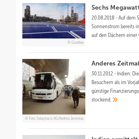
Sechs Megawatt 
20.08.2018
-
Auf dem S
Sonnenstrom bereits i
auf den Dächern einer 
Goodwe
Anderes
Zeitm
30.11.2012
-
Indien:
Die
Besuchern als im Vorja
günstige Finanzierungs
stockend.
Foto: Solarpracis AG/Andrea Jeremias