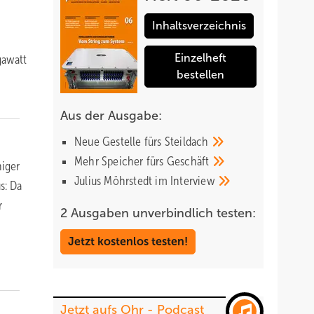
Inhaltsverzeichnis
Einzelheft
gawatt
bestellen
Aus der Ausgabe:
Neue Gestelle fürs
Steildach
Mehr Speicher fürs
Geschäft
niger
Julius Möhrstedt im
Interview
s: Da
r
2 Ausgaben unverbindlich testen:
Jetzt kostenlos testen!
Jetzt aufs Ohr - Podcast