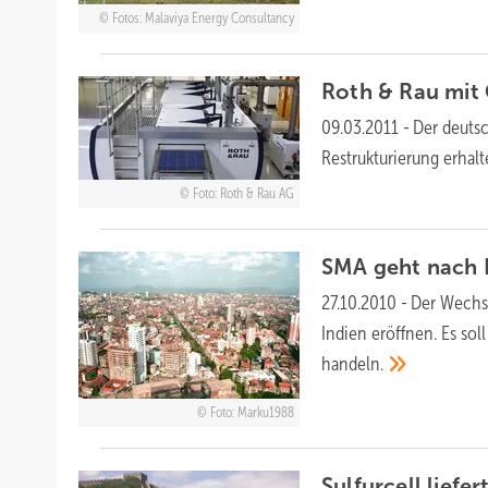
Fotos: Malaviya Energy Consultancy
Roth & Rau mit
09.03.2011
-
Der deutsc
Restrukturierung erhalt
Foto: Roth & Rau AG
SMA geht nach
27.10.2010
-
Der Wechse
Indien eröffnen. Es sol
handeln.
Foto: Marku1988
Sulfurcell liefe