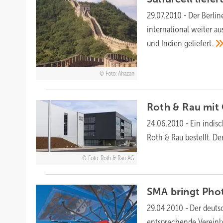
29.07.2010
-
Der Berlin
international weiter 
und Indien
geliefert.
Foto: Ahazan
Roth & Rau mit
24.06.2010
-
Ein indis
Roth & Rau bestellt. D
Foto: Roth & Rau AG
SMA bringt Phot
29.04.2010
-
Der deutsc
entsprechende Vereinb