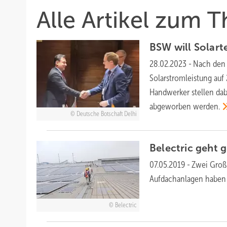
Alle Artikel zum 
BSW will Solarte
28.02.2023
-
Nach den Z
Solarstromleistung auf
Handwerker stellen dabe
abgeworben
werden.
Deutsche Botschaft Delhi
Belectric geht g
07.05.2019
-
Zwei Großp
Aufdachanlagen haben
Belectric