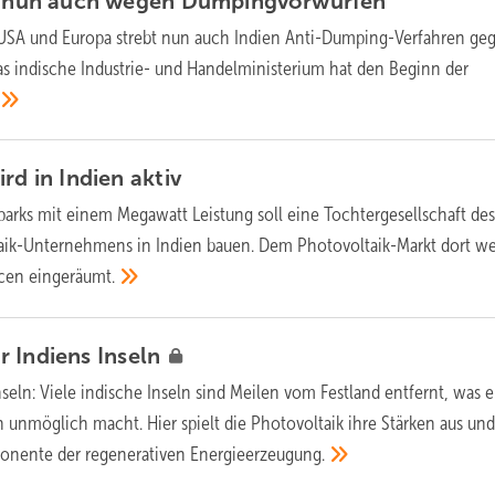
lt nun auch wegen
Dumpingvorwürfen
USA und Europa strebt nun auch Indien Anti-Dumping-Verfahren ge
Das indische Industrie- und Handelministerium hat den Beginn der
ird in Indien
aktiv
parks mit einem Megawatt Leistung soll eine Tochtergesellschaft de
aik-Unternehmens in Indien bauen. Dem Photovoltaik-Markt dort w
ncen
eingeräumt.
r Indiens
Inseln
nseln:
Viele indische Inseln sind Meilen vom Festland entfernt, was 
 unmöglich macht. Hier spielt die Photovoltaik ihre Stärken aus und 
onente der regenerativen
Energieerzeugung.