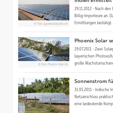
Indien ermitte
29.11.2012
-
Nach den 
Billig-Importeure an. 
Ermittlungen
bestätigt.
Foto: gujaratsolarpark.com
Phoenix Solar w
29.07.2011
-
Zwei Solar
bayerischen Photovolt
große Wachstumscha
Foto: Phoenix Solar AG
Sonnenstrom fü
31.05.2011
-
Indische I
Netzanschluss praktisch
eine bedeutende Komp