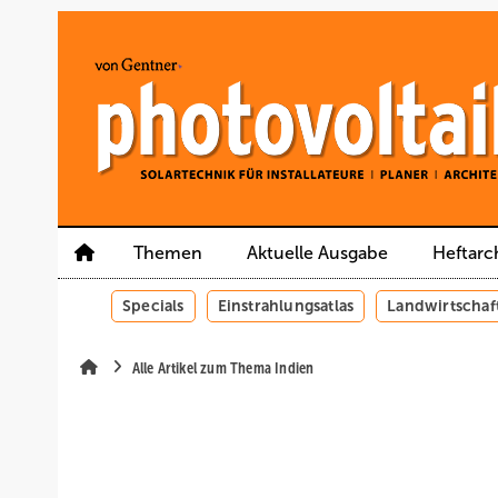
Springe
Springe
Springe
auf
auf
auf
Hauptinhalt
Hauptmenü
SiteSearch
Themen
Aktuelle Ausgabe
Heftarc
Specials
Einstrahlungsatlas
Landwirtschaf
Alle Artikel zum Thema Indien