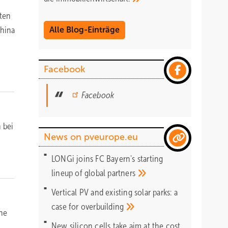
äten
China
Alle Blog-Einträge
Facebook
Facebook
 bei
News on pveurope.eu
LONGi joins FC Bayern's starting
lineup of global
partners
Vertical PV and existing solar parks: a
case for
overbuilding
ine
New silicon cells take aim at the cost