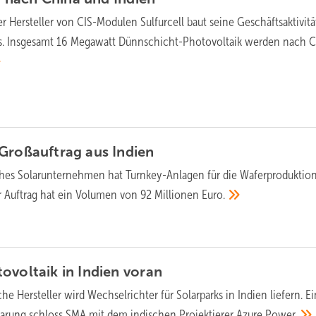
er Hersteller von CIS-Modulen Sulfurcell baut seine Geschäftsaktivit
aus. Insgesamt 16 Megawatt Dünnschicht-Photovoltaik werden nach 
 Großauftrag aus
Indien
ches Solarunternehmen hat Turnkey-Anlagen für die Waferproduktion
er Auftrag hat ein Volumen von 92 Millionen
Euro.
ovoltaik in Indien
voran
he Hersteller wird Wechselrichter für Solarparks in Indien liefern. E
arung schloss SMA mit dem indischen Projektierer Azure
Power.