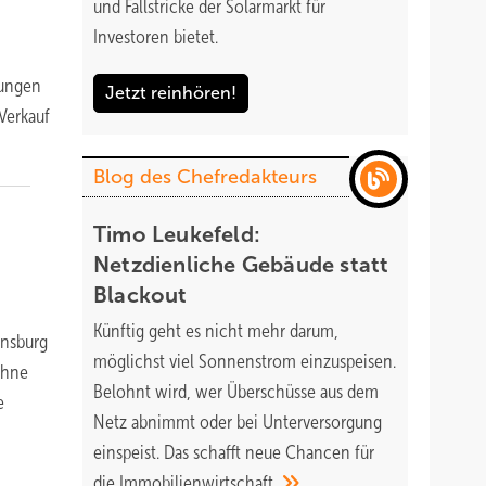
und Fallstricke der Solarmarkt für
Investoren bietet.
sungen
Jetzt reinhören!
Verkauf
Blog des Chefredakteurs
Timo Leukefeld:
Netzdienliche Gebäude statt
Blackout
Künftig geht es nicht mehr darum,
ensburg
möglichst viel Sonnenstrom einzuspeisen.
ohne
Belohnt wird, wer Überschüsse aus dem
e
Netz abnimmt oder bei Unterversorgung
einspeist. Das schafft neue Chancen für
die
Immobilienwirtschaft.