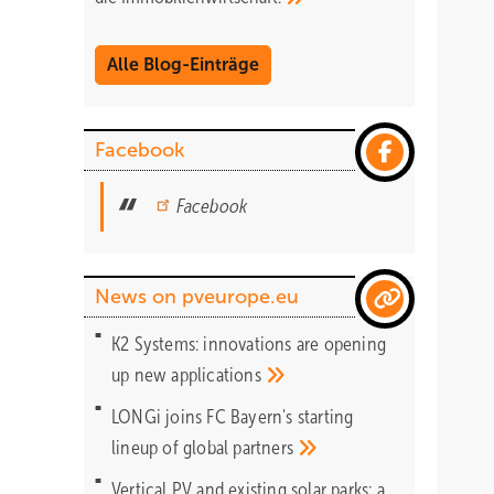
Alle Blog-Einträge
Facebook
Facebook
News on pveurope.eu
K2 Systems: innovations are opening
up new
applications
LONGi joins FC Bayern's starting
lineup of global
partners
Vertical PV and existing solar parks: a