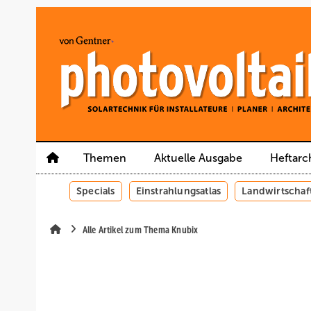
Springe
Springe
Springe
auf
auf
auf
Hauptinhalt
Hauptmenü
SiteSearch
Themen
Aktuelle Ausgabe
Heftarc
Specials
Einstrahlungsatlas
Landwirtschaf
Alle Artikel zum Thema Knubix