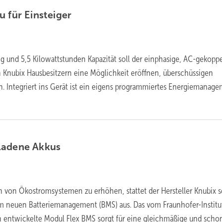
u für
Einsteiger
ng und 5,5 Kilowattstunden Kapazität soll der einphasige, AC-gekopp
 Knubix Hausbesitzern eine Möglichkeit eröffnen, überschüssigen
n. Integriert ins Gerät ist ein eigens programmiertes Energiemanage
ladene
Akkus
 von Ökostromsystemen zu erhöhen, stattet der Hersteller Knubix s
m neuen Batteriemanagement (BMS) aus. Das vom Fraunhofer-Institut
n entwickelte Modul Flex BMS sorgt für eine gleichmäßige und sch