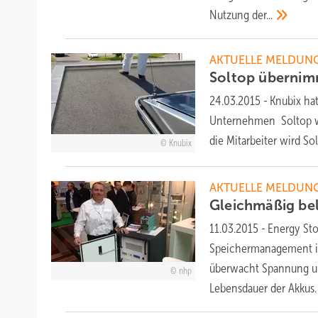
Nutzung
der...
AKTUELLE MELDUN
Soltop überni
24.03.2015
-
Knubix hat
Unternehmen Soltop wi
die Mitarbeiter wird So
Knubix
AKTUELLE MELDUN
Gleichmäßig be
11.03.2015
-
Energy Sto
Speichermanagement in
überwacht Spannung und
nhp
Lebensdauer der
Akkus.