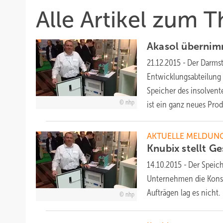
Alle Artikel zum 
Akasol überni
21.12.2015
-
Der Darmst
Entwicklungsabteilung 
Speicher des insolven
nhp
ist ein ganz neues Pro
AKTUELLE MELDUN
Knubix stellt G
14.10.2015
-
Der Speich
Unternehmen die Konse
Aufträgen lag es
nicht.
nhp