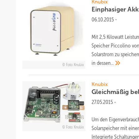
Knubix
Einphasiger Akk
06.10.2015
-
Mit 2,5 Kilowatt Leistu
Speicher Piccolino von
Solarstrom zu speicher
in
dessen...
Foto: Knubix
Knubix
Gleichmäßig be
27.05.2015
-
Um den Eigenverbrauch
Foto: Knubix
Solarspeicher mit eine
Integrierte Schaltunge