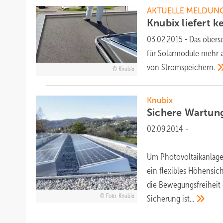
AKTUELLE MELDUN
Knubix liefert k
03.02.2015
-
Das obers
für Solarmodule mehr a
von
Stromspeichern.
Knubix
Knubix
Sichere Wartung
02.09.2014
-
Um Photovoltaikanlagen
ein flexibles Höhensic
die Bewegungsfreiheit 
Foto: Knubix
Sicherung
ist...