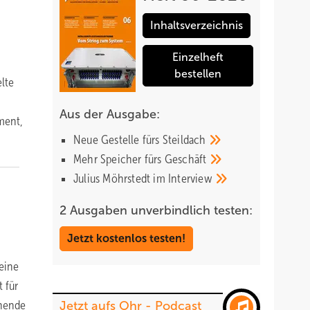
Inhaltsverzeichnis
Einzelheft
bestellen
elte
Aus der Ausgabe:
ment,
Neue Gestelle fürs
Steildach
Mehr Speicher fürs
Geschäft
Julius Möhrstedt im
Interview
2 Ausgaben unverbindlich testen:
Jetzt kostenlos testen!
eine
 für
onende
Jetzt aufs Ohr - Podcast