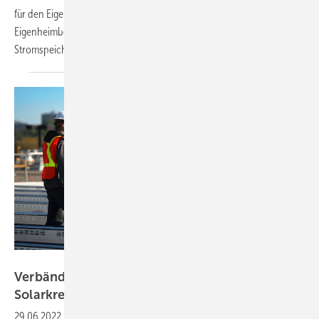
für den Eigenverbrauch. Die Förderung richtet sich an
Eigenheimbesitzer und umfasst auch die Installation von
Stromspeichern.
Inter IKEA Systems B.V.
Verbände fordern: Steigende Zinsen für
Solarkredite
ausgleichen
29.06.2022
-
Die Solarwirtschaft mahnt aufgrund steigender