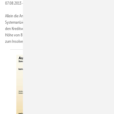
07.08.2013
-
Allein die Ankündigung reichte aus: Die Gläubigerbanken des
Systemanbieters Gehrlicher Solar im bayerischen Dornach wollten
den Kreditvertrag kündigen. Die dann sofort fällige Schuldsumme in
Höhe von 85 Millionen Euro nötigte den Systemanbieter zum Gang
zum Insolvenzgericht in München.
Denn...