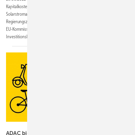
Kapitalkosten attraktivere und flexiblere Marktprämien für neue
Solarstromanlagen an. Andernfalls seien die ehrgeizigen
Regierungsziele zum Ausbau der Solarenergie nicht erreichbar. Die
EU-Kommission forderte ihre Mitgliedsstaaten zur Verbesserung der
Investitionsbedingungen
auf.
ADAC
ADAC bietet Sonderkredite für
E-Autos