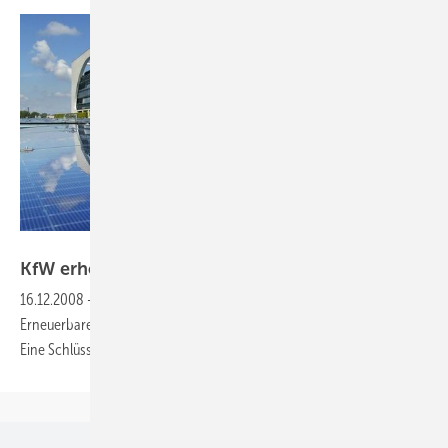
BSW-Solar/Langrock
KfW erhöht Obergrenze für
Kredite
16.12.2008
-
Nach einem Spitzengespräch hat die Politik der
Erneuerbaren-Energien-Branche staatliche Unterstützung zugesagt.
Eine Schlüsselrolle wird dabei die KfW Förderbank
übernehmen.