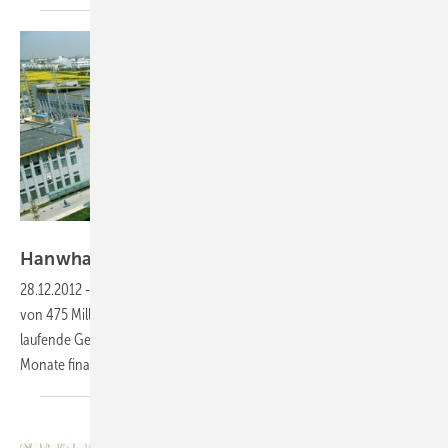
Foto: Hanwha SolarOne
Hanwha Solar erhält halbe Milliarde
Kredit
28.12.2012
-
Hanwha Solar soll von der Peking Bank eine Kreditlinie
von 475 Millionen US-Dollar eingeräumt bekommen. Damit soll das
laufende Geschäft und weiteres Wachstum für die nächsten zwölf
Monate finanziert
werden.