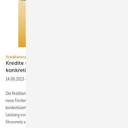
Grafik: www.solarwirtschaft.der
Kreditanstalt für Wiederaufbau
Kredite und Zuschüsse für Batterien
konkretisiert
14.06.2013
-
Die Kreditanstalt für Wiederaufbau (KfW) hat die Spielregeln für das
neue Förderprogramm für Stromspeicher in der Photovoltaik
konkretisiert. Antragsberechtigt sind Betreiber von Anlagen mit einer
Leistung von maximal 30 Kilowatt, die zur Einspeisung an das
Stromnetz angeschlossen sind und
vom...