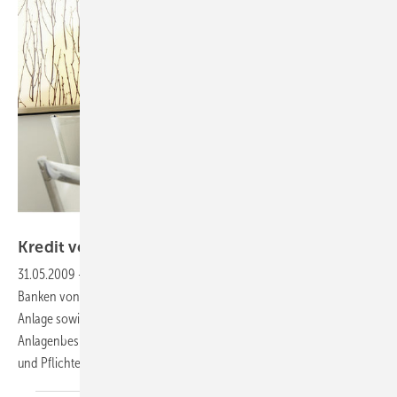
Foto: Cortal Consors
Kredit
verpflichtet
31.05.2009
-
Sicherung:
Bevor sie einen Kredit bewilligen, verlangen
Banken von ihren Kunden häufig die Sicherungsübereignung der
Anlage sowie die Abtretung der Entgeltansprüche. Für
Anlagenbesitzer, Netzbetreiber und Geldinstitute ist das mit Rechten
und Pflichten
verbunden.