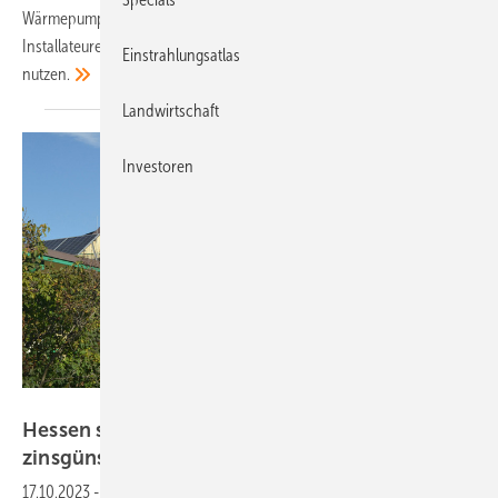
Wärmepumpen, Stromspeicher und Wallboxen installiert werden.
Installateure können das Angebot ab sofort für ihre Kunden
Einstrahlungsatlas
nutzen.
Landwirtschaft
Investoren
Velka Botička
Hessen startet eigene Solarförderung mit
zinsgünstigen
Krediten
17.10.2023
-
Wiesbaden unterstützt den Bau von Photovoltaikanlage