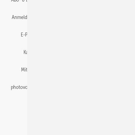
Anmelden
Anmeldung & Registrierung
Datenschutz
E-Paper
Gentner Energy Media
Impressum
Karriere bei Gentner
Team
Mediaservice
Mitgliedschaften und Engagement
Newsletter
photovoltaik abonnieren
Privacy Manager
pv Europe
RSS-Feed
Veranstaltungen / Webinare
© 2026 photovoltaik