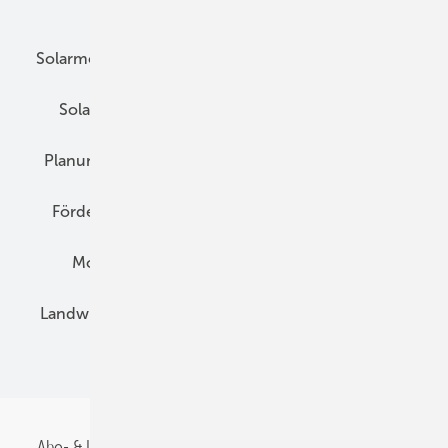
Unsere Themen
Solarmodule
DC-Technik
Wechselrichter
Solarspeicher
AC-Technik
Wartung
Planung
E-Mobilität
Wärme
Recht
Förderung
Preise
Hybridgeneratoren
Montage
Installation
Solarparks
Landwirtschaft
Mieterstrom
Fachhandel
BIPV
Abo- & Leserservice
AGB
Alle Inhalte chronologisch