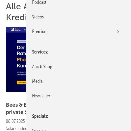
Podcast
Alle Artikel zum Thema
Kredit
Videos
Premium
Services
Abo & Shop
Media
Newsletter
Bees & Bears
Bees & Bears sichert 500 Millionen Euro für
private
Solarkredite
Specials
08.07.2025
-
Die Firma aus Berlin hat Finanzierungszusagen für private
Solarkunden gesichert. Damit können rund 25.000 Solaranlagen,
Specials