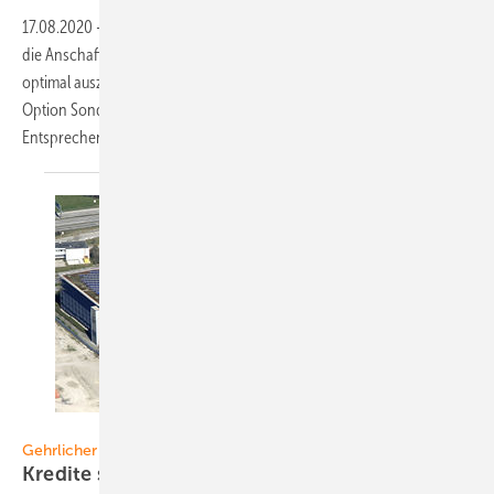
17.08.2020
-
Angesichts der vielfältigen Förderprogramme lohnt sich
die Anschaffung eines Elektroautos. Um die aktuelle Förderung
optimal auszunutzen, bieten die ADAC Finanzdienste als zusätzliche
Option Sonderkonditionen für die Finanzierung von Elektroautos an.
Entsprechende Verträge sind online
abschließbar.
Foto: Gehrlicher Solar
Gehrlicher Solar
Kredite sofort
fällig