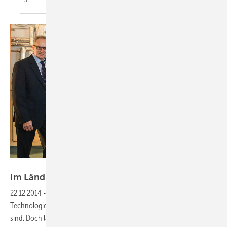
Foto: Baxi Innotech
Im Ländle
gefördert
22.12.2014
-
Brennstoffzellen —
Heizgeräte mit der neuen
Technologie kosten viel Geld. Noch – weildie Stückzahlen niedrig
sind. Doch langsam greift die Förderung. Japan macht vor,wie der