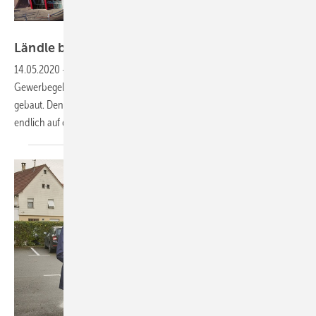
Wirsol
Ländle beschließt
Solarpflicht
14.05.2020
-
In Baden-Württemberg werden in Zukunft nur noch
Gewerbegebäude, Parkhäuser oder Lagerhallen mit Solaranlage
gebaut. Denn die grün-schwarze Koalition in Stuttgart hat sich nun
endlich auf die geplante Solarpflicht
geeinigt.