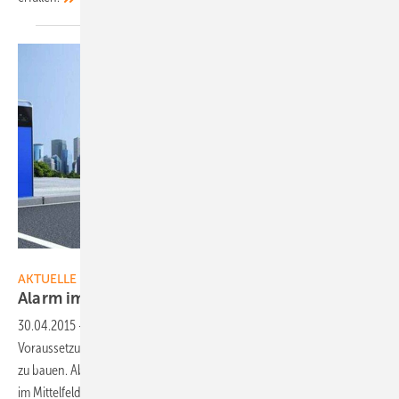
Bosch
AKTUELLE MELDUNGEN
Alarm im
Ländle
30.04.2015
-
Zwar besitzt das Ländle das nötige Potenzial und die
Voraussetzungen, um erfolgreich Elektrofahrzeuge zu entwickeln und
zu bauen. Aber aktuell liegt Baden-Württemberg international lediglich
im Mittelfeld – trotz der namhaften Autobauer. Das zeigt eine aktuelle