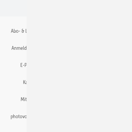
BIPV
Abo- & Leserservice
AGB
Alle Inhalte chronologisch
Anmelden
Anmeldung & Registrierung
Datenschutz
E-Paper
Gentner Energy Media
Impressum
Karriere bei Gentner
Team
Mediaservice
Mitgliedschaften und Engagement
Newsletter
photovoltaik abonnieren
Privacy Manager
pv Europe