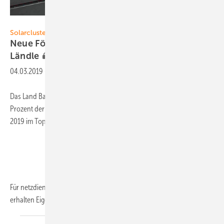
Foto: Baywa r.e.
Solarcluster Baden-Württemberg
Neue Förderbedingungen für Stromspeicher im
Ländle
04.03.2019
-
Das Land Baden-Württemberg fördert Batteriesysteme mit bis zu 30
Prozent der Nettoinvestition. Rund fünf Millionen Euro liegen bis Ende
2019 im Topf.
Für netzdienliche Solarstromspeicher an neuen Photovoltaikanlagen
erhalten Eigentümer im Ländle eine finanzielle Unterstützung.
Seit...