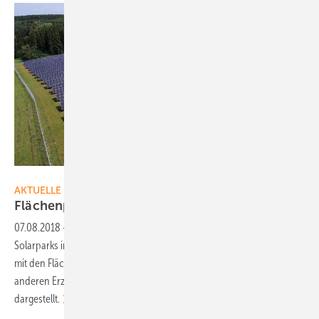
EnBW
AKTUELLE MELDUNGEN
Flächenpotenzial im Ländle neu
berechnet
07.08.2018
-
Die Landesanstalt für Umwelt hat die Potenziale für
Solarparks in Baden-Württemberg neu berechnet. Sie sind zusammen
mit den Flächenpotenziale für Photovoltaikanlagen auf Dächern und
anderen Erzeugungstechnologien in einem Energieatlas detailliert
dargestellt.