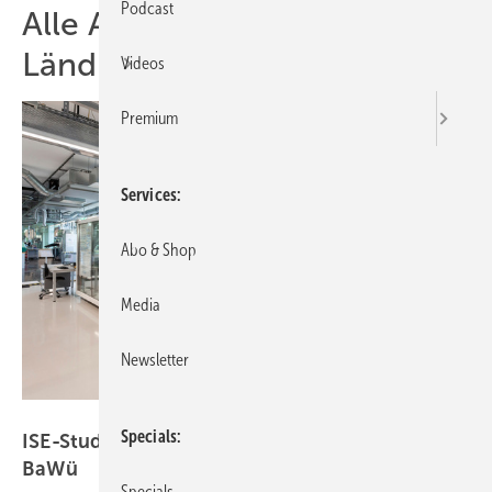
Podcast
Alle Artikel zum Thema
Ländle
Videos
Premium
Services
Abo & Shop
Media
Newsletter
Fraunhofer ISE, Dirk Mahler
Specials
ISE-Studie: 116 aktive Solarunternehmen in
BaWü
Specials