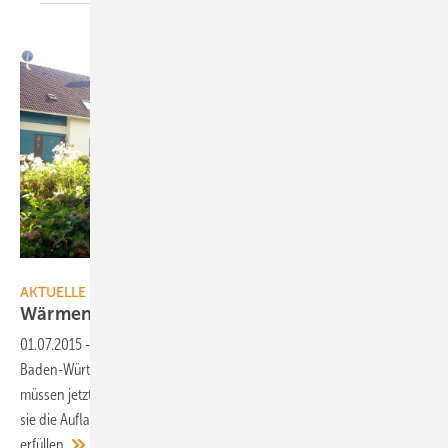
Alpha Innotec
AKTUELLE MELDUNGEN
Wärmenovelle im Ländle tritt in
Kraft
01.07.2015
-
Das novellierte Erneuerbare-Wärme-Gesetz des Landes
Baden-Württemberg ist heute in Kraft getreten. Die Hauseigentümer
müssen jetzt mehr regenerative Wärme einsetzen. Alternativ können
sie die Auflagen auch durch die Installation einer Photovoltaikanlage
erfüllen.