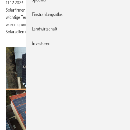
11.12.2023
-
Derzeit gibt es allein in Baden-Württemberg 116 aktive
Solarfirmen. Diese decken von der Solarzelle bis zur Netzeinspeisung
Einstrahlungsatlas
wichtige Technologien entlang der Wertschöpfungskette ab. Sie
wären grundsätzlich in der Lage, neue Produktionsstätten für
Landwirtschaft
Solarzellen und Module aufzubauen, belegt eine aktuelle
Studie.
Investoren