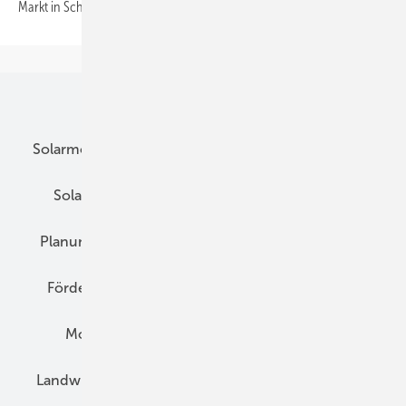
Markt in Schwung kommt.
Eine
Übersicht
Unsere Themen
Solarmodule
DC-Technik
Wechselrichter
Solarspeicher
AC-Technik
Wartung
Planung
E-Mobilität
Wärme
Recht
Förderung
Preise
Hybridgeneratoren
Montage
Installation
Solarparks
Landwirtschaft
Mieterstrom
Fachhandel