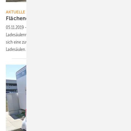
EnBW
AKTUELLE MELDUNGEN
Flächendeckendes Ladenetz im
Ländle
05.11.2019
-
Baden-Württemberg hat ein flächendeckendes
Ladesäulennetz aufgebaut. In einem Zehn-Kilometer-Raster erstreckt
sich eine zuverlässige Ladeinfrastruktur mit mehr als 450
Ladesäulen.