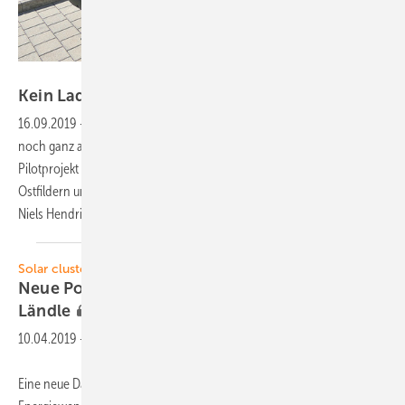
Foto: Niels H. Petersen
Kein Ladestau im
Ländle
16.09.2019
-
E-Mobility-Allee —
Die Verkehrswende befindet sich
noch ganz am Anfang. Fest steht: Die Stromer werden kommen. Ein
Pilotprojekt in Baden-Württemberg hat das Laden von Anwohnern in
Ostfildern untersucht. Was passiert, wenn alle gleichzeitig laden?
Niels Hendrik
Petersen
Solar cluster Baden-Württemberg
Neue Politikplattform für Ökoenergien im
Ländle
10.04.2019
-
Eine neue Dachorganisation soll in Baden-Württemberg die