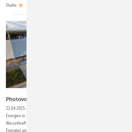
Studie.
Wircon/Wirsol
Photovoltaik ist Nummer Eins im
Ländle
22.04.2015
-
Die Photovoltaik ist Spitzenreiter bei den erneuerbaren
Energien in Baden-Württemberg. Sie hat die bis dahin führende
Wasserkraft abgelöst. Insgesamt stieg der Anteil der erneuerbaren
Energien an der Stromerzeugung auf 23,2
Prozent.