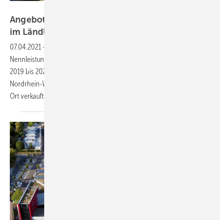
Milk the Sun
Angebot der Woche: Vier Anlagen in NRW und
im
Ländle
07.04.2021
-
Es werden vier Anlagen mit insgesamt 40,81 Kilowatt
Nennleistung zusammen für 65.000 Euro verkauft. Die Anlagen gingen
2019 bis 2021 in Betrieb. Sie befinden sich in Baden-Württemberg und
Nordrhein-Westfalen. Bei allen Anlagen wird ein Teil des Stromes vor
Ort
verkauft.