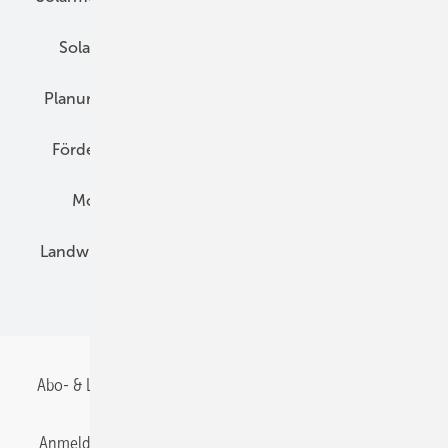
Solarspeicher
AC-Technik
Wartung
Planung
E-Mobilität
Wärme
Recht
Förderung
Preise
Hybridgeneratoren
Montage
Installation
Solarparks
Landwirtschaft
Mieterstrom
Fachhandel
BIPV
Abo- & Leserservice
AGB
Alle Inhalte chronologisch
Anmelden
Anmeldung & Registrierung
Datenschutz