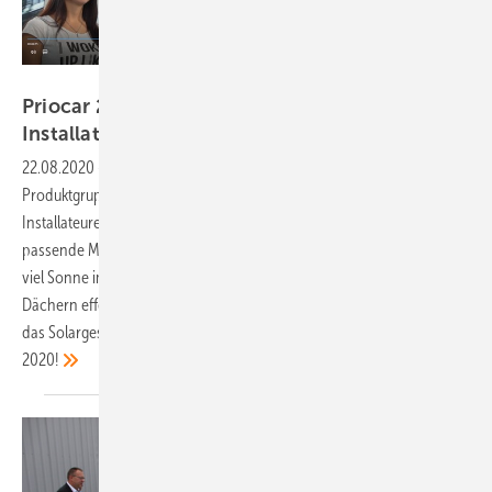
Vorsatz Media
Priocar 2020: Jetzt kommen die E-Autos für
Installateure
22.08.2020
-
Priocar aus Zülpich bietet Solarteuren eine neue
Produktgruppe an: Eine breite Palette von E-Autos wird direkt an die
Installateure vertrieben, um die Solarpakete für die Kunden durch
passende Modelle abzurunden. Denn die Kunden wollen möglichst
viel Sonne im Tank, wollen den Sonnenstrom von den eigenen
Dächern effektiv und gewinnbringend nutzen. So nehmen E-Autos
das Solargeschäft huckepack – im Video der PV Guided Tours
2020!