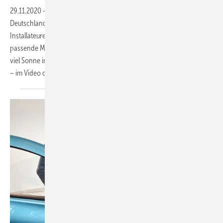
29.11.2020
-
Priocar aus Zülpich ist schneller als jedes Autohaus in
Deutschland: Eine breite Palette von E-Autos wird direkt an die
Installateure vertrieben, um die Solarpakete für die Kunden durch
passende Modelle abzurunden. Denn die Kunden wollen möglichst
viel Sonne im Tank! So nehmen E-Autos das Solargeschäft huckepack
– im Video der PV Guided Tours
2020!