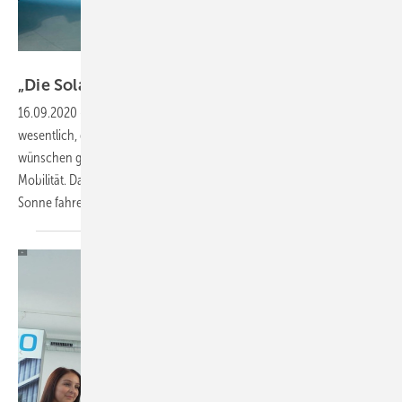
Bild: Priocar AG
„Die Solaranla ge
huckepack“
16.09.2020
-
E-Autos ▪ Sie verändern das Geschäft des Solarteurs
wesentlich, denn plötzlich sind Emotionen im Spiel. Die Kunden
wünschen ganzheitliche Konzepte zur Versorgung – inklusive
Mobilität. David Muggli von der Priocar AG sagt: Jeder will mit der
Sonne fahren. Ein
Interview