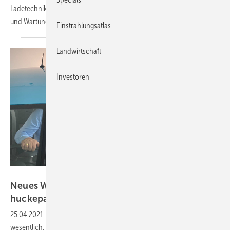
Ladetechnik und Stromspeicher – von der Planung bis zur Installation
und
Wartung.
Einstrahlungsatlas
Landwirtschaft
Investoren
Alex Rensinghof
Neues Webinar: E-Autos nehmen Solaranlagen
huckepack
25.04.2021
-
E-Autos verändern das Geschäft der Solarteure
wesentlich, denn plötzlich sind Emotionen im Spiel. Die Kunden