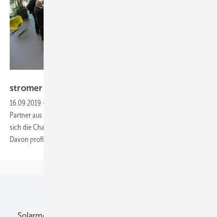
Foto: Priocar AG
stromer im
Showroom
16.09.2019
-
Geschäftsmodelle —
Priocar hat damit begonnen,
Partner aus ganz Deutschland zu qualifizieren. Für Installateure öffnet
sich die Chance, selbst in den Vertrieb von E-Mobilen einzusteigen.
Davon profitieren sie gleich mehrfach.
Manuela
Jakobi
Unsere Themen
Solarmodule
DC-Technik
Wechselrichter