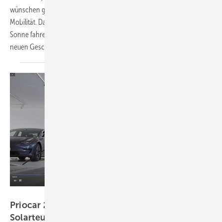
wünschen ganzheitliche Konzepte zur Versorgung – inklusive
Mobilität. David Muggli von der Priocar AG sagt: Jeder will mit der
Sonne fahren. In zwei Webinaren erläutert er, wie Installateure vom
neuen Geschäft
profitieren.
Vorsatz Media
Priocar 2020: E-Autos für die Kunden der
Solarteure