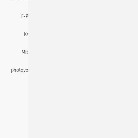
E-Paper
Gentner Energy Media
Impressum
Karriere bei Gentner
Team
Mediaservice
Mitgliedschaften und Engagement
Newsletter
photovoltaik abonnieren
Privacy Manager
pv Europe
RSS-Feed
Veranstaltungen / Webinare
© 2026 photovoltaik