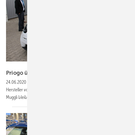
Heiko Schwarzburger
Priogo übernimmt alle Anteile von
Priocar
24.06.2020
-
Der Anbieter von Solarsystemen Priogo hat den
Hersteller von Elektroautos Priocar komplett übernommen. David
Muggli bleibt Vorstand von Priocar und
Priogo.