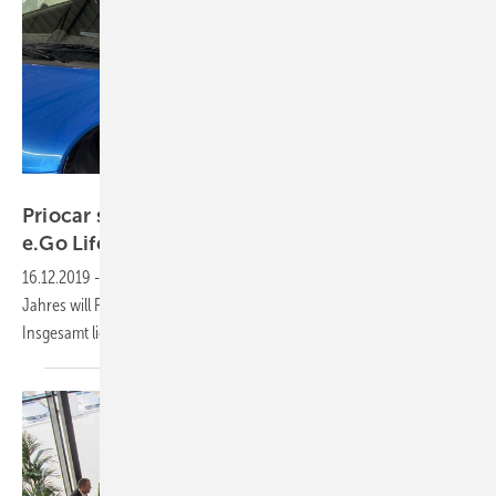
Priocar AG
Priocar startet Auslieferung des Elektroautos
e.Go
Life
16.12.2019
-
Das erste Fahrzeug wurde übergeben. Bis Ende des
Jahres will Priocar noch 600 Elektroautos vom Typ e.Go ausliefern.
Insgesamt liegen über 3.000 Bestellungen
vor.