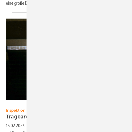
eine große Datenbank für Folien aufgebaut. Ein
Praxisreport
Foto: Diehl/PV Buero
Inspektion
Tragbares M essgerät für Folien im
Feld
13.02.2023
-
Inspektion ▪ Die Solarbranche kämpft derzeit mit einem