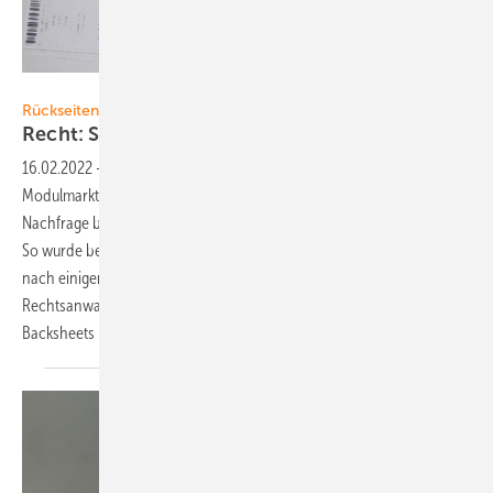
Foto: Theis
Rückseitenfolien
Recht: Streit um versprödete
Folien
16.02.2022
-
Rückseitenfolien ▪ – Zwischen 2010 und 2012 war der
Modulmarkt weltweit stark überhitzt, die Hersteller konnten kaum die
Nachfrage bedienen. Module wurden knapp, Komponenten fehlten.
So wurde bei den Rückseitenfolien auf Material zurückgegriffen, das
nach einigen Jahren versprödet und reißt. Matthias Weyhreter ist
Rechtsanwalt aus München und seit Längerem mit mangelhaften
Backsheets befasst. Ein
Interview