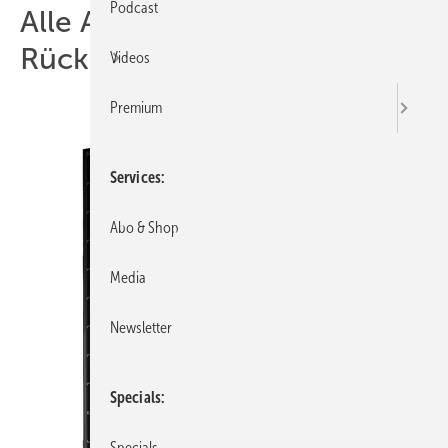
Podcast
Alle Artikel zum Thema
Rückseitenfolie
Videos
Premium
Services
Abo & Shop
Media
Newsletter
Specials
Specials