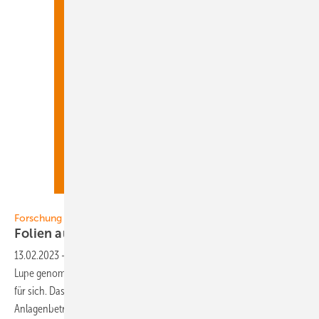
Foto: MDiehl/PV Buero
Forschung
Folien a uf Herz und Nieren
geprüft
13.02.2023
-
Forschung ▪ In Franken werden Solar­module unter die
Lupe genommen. Denn die Chemie der Folien ist eine ­Wissenschaft
für sich. Das Helmholtz-­Institut in Erlangen-Nürnberg bietet ­
Anlagenbetreibern und Herstellern die Zusammenarbeit an – und hat