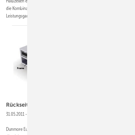
Halbzellen erreicht bis zu 400 Watt Leistung. Überzeugt hatte die Jury
die Kombination aus transparenter Rückseitenfolie und 30-jähriger
Leistungsgarantie, die
es...
Foto: Dunmore
Rückseitenfolie schützt vor
Plagiaten
31.05.2011
-
Dunmore Europe stellt eine Rückseitenfolie namens Dun-Solar ID vor,