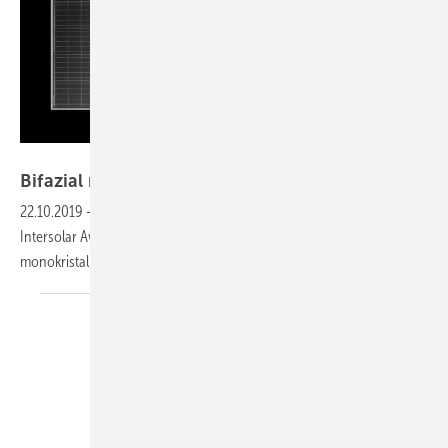
Jinko Solar
Bifazial mit transparenter
Rückseitenfolie
22.10.2019
-
Das Modul Swan Bifacial HC 72M von Jinko Solar hat den
Intersolar Award 2019 gewonnen. Das bifaziale Modul mit 144
monokristallinen Halbzellen erreicht bis zu 400 Watt
Leistung.