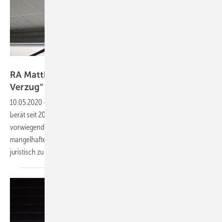
Thorsten Müller/Matthias Weyhreter
RA Matthias Weyhreter: „Es ist Gefahr im
Verzug“
10.05.2020
-
Matthias Weyhreter ist Rechtsanwalt aus München und
berät seit 20 Jahren deutsche und internationale Mandanten
vorwiegend in der Streitbeilegung. Seit zwei Jahren ist er mit
mangelhaften Backsheets befasst. Er gibt Hinweise, wie die Mängel
juristisch zu bewerten
sind.