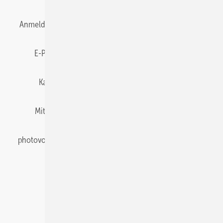
Anmelden
Anmeldung & Registrierung
Datenschutz
E-Paper
Gentner Energy Media
Impressum
Karriere bei Gentner
Team
Mediaservice
Mitgliedschaften und Engagement
Newsletter
photovoltaik abonnieren
Privacy Manager
pv Europe
RSS-Feed
Veranstaltungen / Webinare
© 2026 photovoltaik