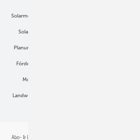
Solarmodule
DC-Technik
Wechselrichter
Solarspeicher
AC-Technik
Wartung
Planung
E-Mobilität
Wärme
Recht
Förderung
Preise
Hybridgeneratoren
Montage
Installation
Solarparks
Landwirtschaft
Mieterstrom
Fachhandel
BIPV
Abo- & Leserservice
AGB
Alle Inhalte chronologisch