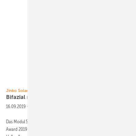
Foto: Jinko Solar
Jinko Solar
Bifazial mit transparenter
Rückseitenfolie
16.09.2019
-
Das Modul Swan Bifacial HC 72M von Jinko Solar hat den Intersolar
Award 2019 gewonnen. Das bifaziale Modul mit 144 monokristallinen