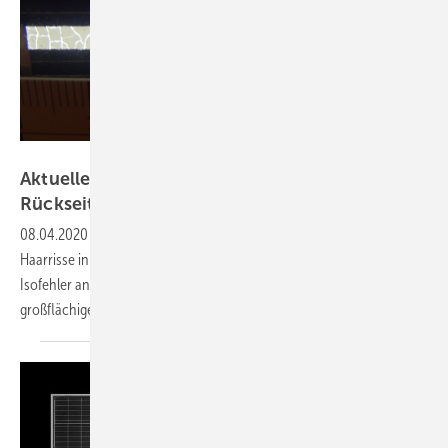
Dennis Menzel
Aktuelle Umfrage: Pandemie bei den
Rückseitenfolien?
08.04.2020
-
Bei einigen Solarmodulen zeigen sich zunehmend feine
Haarrisse in den Folien auf der Rückseite. Die Wechselrichter zeigen
Isofehler an und schalten ab. Nun stehen die Modulhersteller vor
großflächigen Rückholaktionen – ob sie wollen, oder
nicht.