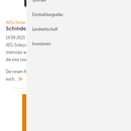
Einstrahlungsatlas
Foto: AEG
AEG/Solar Solutions
Schindelmodule in
Schwarz
Landwirtschaft
14.09.2023
-
Die Solar Solutions Group ist der offizielle Anbieter von
Investoren
AEG-Solarpaneelen. Ein Highlight des Herstellers auf der diesjährigen
Intersolar war die Markteinführung der AEG-N-Typ-Topcon-Module,
die eine Leistung von bis zu 435 Watt erreichen.
Die neuen AEG-Module bieten einen höheren Wirkungsgrad
auch...