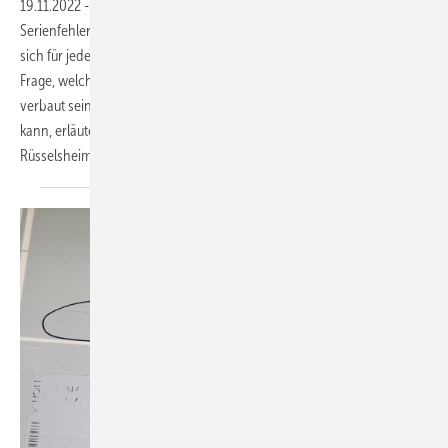
19.11.2022
-
Die Solarbranche kämpft derzeit mit einem größeren
Serienfehler, der zum Versagen der Rückseitenfolien führt. Dabei stellt
sich für jeden Betreiber einer Photovoltaikanlage unmittelbar die
Frage, welche Rückseitenfolien wohl bei seiner eigenen Anlage
verbaut sein mögen ? Dass man diese Frage mittlerweile beantworten
kann, erläutert Solarexperte Matthias Diehl vom Photovoltaikbüro in
Rüsselsheim.