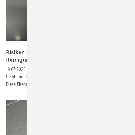
ZSW Baden-Württemberg
Risiken durch spröde Backsheets und
Reinigung als
Franchise
19.05.2020
-
Griff ins Schatzkästchen: Lesen Sie vertiefende
Fachberichte und aktuelle Einschätzungen zur Marktentwicklung.
Diese Themen empfiehlt Ihnen die
Redaktion: