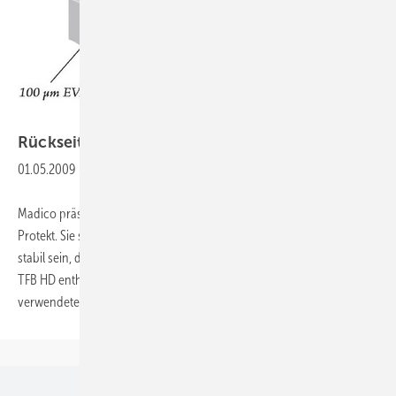
Grafik: Madico
Rückseitenfolien für
Dünnschicht
01.05.2009
-
Madico präsentiert die Rückseitenfolien Protekt TFB HD und Charcoal
Protekt. Sie sollen Dünnschichtmodule vor Witterung schützen und so
stabil sein, dass sie unter Vakuum laminiert werden können. Protekt
TFB HD enthält außer einer Schicht der – für Photovoltaikmodule oft
verwendeten –
EVA-Folie...
Unsere Themen