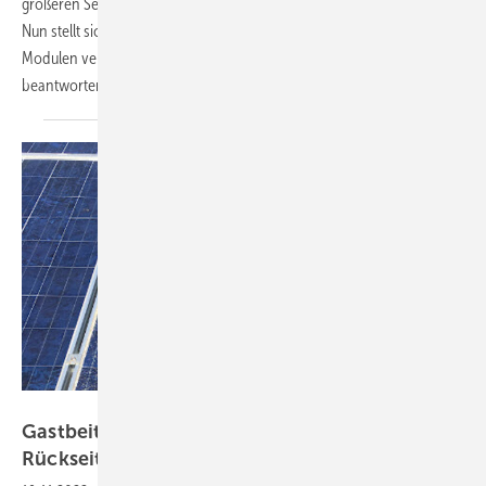
größeren Serienfehler, der zum ­Versagen der Rückseitenfolien führt.
Nun stellt sich für jeden Betreiber die Frage, welche Folien bei seinen
Modulen verbaut sind. Diese Frage lässt sich mittlerweile
beantworten. Ein
Praxisreport
Denis Willwater/Inspectis
Gastbeitrag: Identifikation der
Rückseitenfolien von Solarmodulen im
Feld