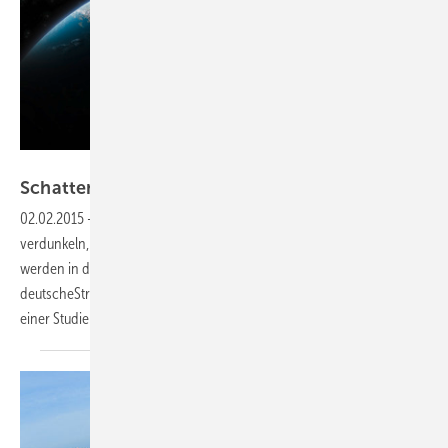
Foto: thinkstock/sdecoret
Schatten über dem
Netz
02.02.2015
-
Sonnenfinsternis —
Am 20. März wird sich die Sonne
verdunkeln, der Mond schiebt sich teilweise davor. Solaranlagen
werden in dieser Zeit deutlich weniger Leistung bringen. Ob das
deutscheStromnetz dennoch stabil bleiben kann, haben Forscher in
einer Studie untersucht.
William
Vorsatz