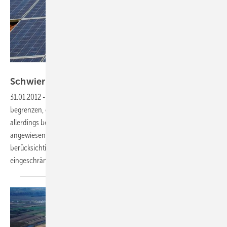
Foto: Solon
Schwieriger
Schatten
31.01.2012
-
Ertragsprognose:
Leistungsoptimierer sollen Verluste
begrenzen, die durch Verschattung entstehen. Wer die Effekte
allerdings beziffern möchte, ist bis auf Weiteres auf Herstellerangaben
angewiesen. Unabhängige Programme für Ertragsprognosen
berücksichtigen die neuen Geräte gar nicht oder nur
eingeschränkt.