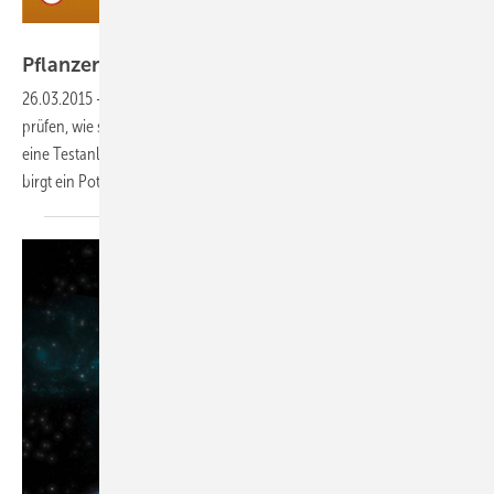
Fraunhofer ISE
Pflanzen im Schatten der
Photovoltaik
26.03.2015
-
Das Fraunhofer ISE hat ein Projekt gestartet, um zu
prüfen, wie sich Landwirtschaft und Photovoltaik ergänzen. Unter
eine Testanlage werden Feldfrüchte und Salat angebaut. Das Konzept
birgt ein Potenzial 25 bis 50 Gigawatt in
Deutschland.