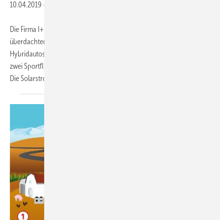
10.04.2019
-
Die Firma I+R Energie baute innerhalb von 15 Monaten einen
überdachten Abstellplatz mit integrierter Ladestation für Elektro- und
Hybridautos. Auftraggeber war Porsche. Der Carport bietet Platz für
zwei Sportflitzer, bedeckt von Glaselementen mit Photovoltaikzellen.
Die Solarstromanlage
liefert...