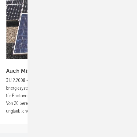
Fotos: Fraunhofer ISE
Auch Mist macht
Schatten
31.12.2008
-
Anlagenabnahme:
Das Fraunhofer-Institut für Solare
Energiesysteme und der VDE bieten einen neuen Service an: Feldtests
für Photovoltaikanlagen. Dass sie sich lohnen, zeigt eine erste Bilanz.
Von 20 bereits abgenommenen Anlagen hatten zwölf teilweise
unglaubliche
Fehler.