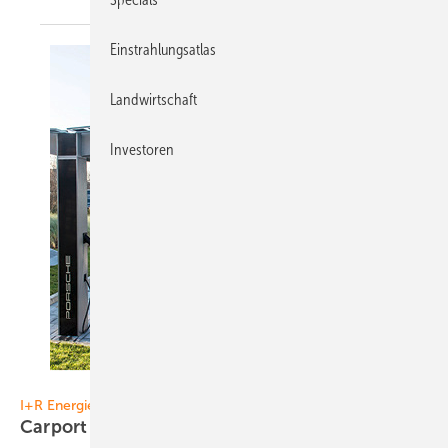
Einstrahlungsatlas
Landwirtschaft
Investoren
Foto: I+R Energie
I+R Energie
Carport spendet Schatten und
Strom