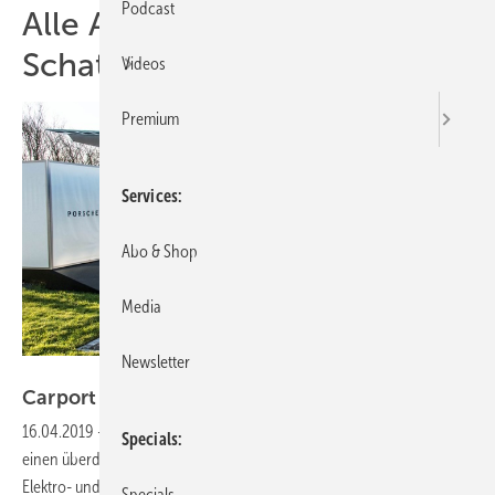
Podcast
Alle Artikel zum Thema
Schatten
Videos
Premium
Services
Abo & Shop
Media
Newsletter
I+R Gruppe
Carport spendet Schatten und
Strom
16.04.2019
-
Die Firma I+R Energie baute innerhalb von 15 Monaten
Specials
einen überdachten Abstellplatz mit integrierter Ladestation für
Elektro- und Hybridautos. Auftraggeber war
Porsche.
Specials