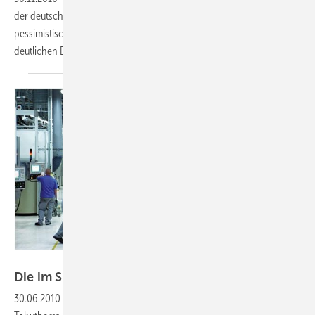
der deutschen Solarteure getrübt. Die Elektriker sind weiter
pessimistisch, und auch die Stimmung ihrer SHK-Kollegen hat einen
deutlichen Dämpfer
bekommen.
Foto: Conergy AG
Die im
Schatten
30.06.2010
-
Leiharbeit:
Auch in der Solarbranche ist Leiharbeit ein