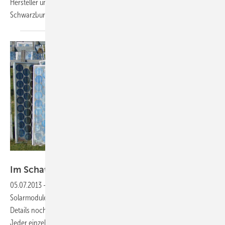
Hersteller und Importeur in der Verantwortung.
Heiko
Schwarzburger
PV Cycle
Im Schatten des
Butterbergs
05.07.2013
-
Rücknahme und Recycling: Künftig fallen alte
Solarmodule unter die Gesetze zum Elektronikschrott. Auch wenn die
Details noch nicht hundertprozentig feststehen, ist so viel bereits klar:
Jeder einzelne Modulhersteller und jeder Importeur sind