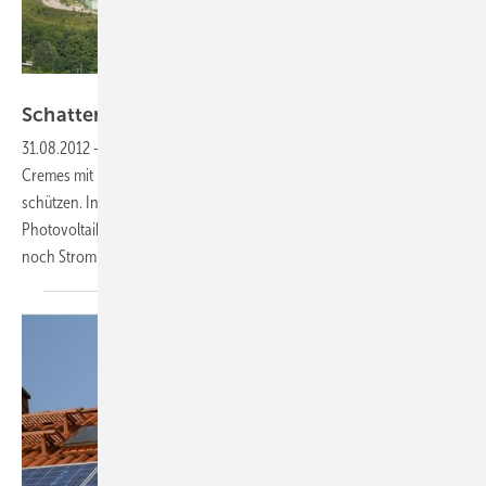
Foto: Dr. Metje Consulting
Schatten für
Skihasen
31.08.2012
-
Solardach:
In alpinen Regionen brauchen Skifahrer
Cremes mit hohem Lichtschutzfaktor, um sich vor Sonnenbrand zu
schützen. In zwei deutschen Skihallen übernehmen inzwischen
Photovoltaikmodule diese wichtige Filterfunktion – und liefern gleich
noch Strom für Schnee und
Kühlung.