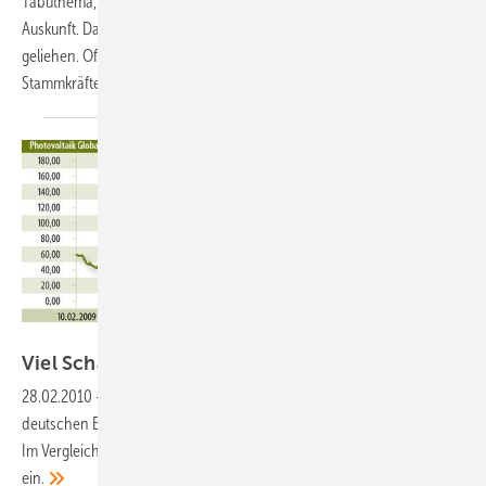
Tabuthema, nur wenige Unternehmen und die Gewerkschaften geben
Auskunft. Dabei sind in manchen Fällen bis zur Hälfte der Mitarbeiter
geliehen. Oft arbeiten sie zu schlechteren Konditionen als die
Stammkräfte. Aber es gibt auch positive
Beispiele.
Grafiken: Solarpraxis AG/Harald Schütt
Viel
Schatten
28.02.2010
-
Photovoltaik Global 30:
Die geplante Kürzung der
deutschen Einspeisevergütung setzt die Branche massiv unter Druck.
Im Vergleich zum Vormonat brach der Index um gut 20 Prozent
ein.