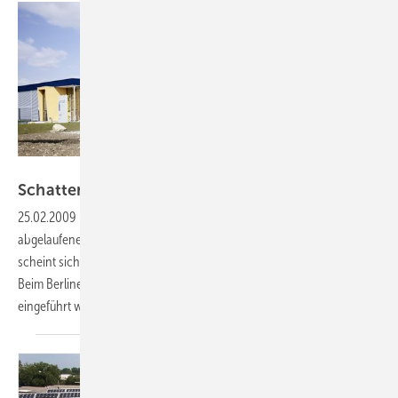
Foto: Solon SE
Schatten über der
Solarbranche
25.02.2009
-
Während die meisten Solarunternehmen für das
abgelaufene Geschäftsjahr noch gute Zahlen vorlegen konnten,
scheint sich die Situtation wegen der Finanzkrise nun zuzuspitzen.
Beim Berliner Solarunternehmen Solon könnte sogar Kurzarbeit
eingeführt
werden.