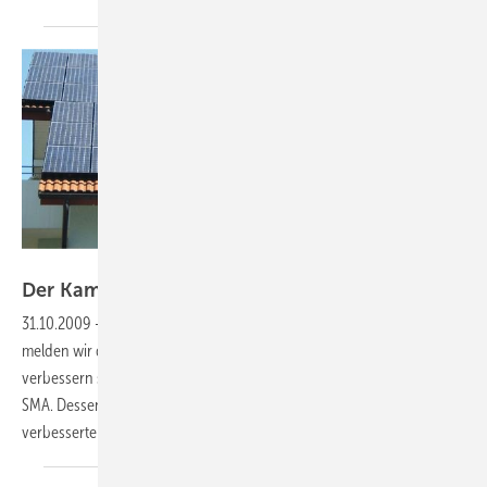
Foto: SMA
Der Kampf gegen den
Schatten
31.10.2009
-
Wechselrichterkonzepte:
Allein in dieser Ausgabe
melden wir drei Produkte, die den Ertrag teilverschatteter Anlagen
verbessern sollen. Eines davon kommt vom Wechselrichterhersteller
SMA. Dessen Entwickler behaupten, dass man auch mit einem
verbesserten MPP-Tracker die Verluste stark reduzieren
kann.