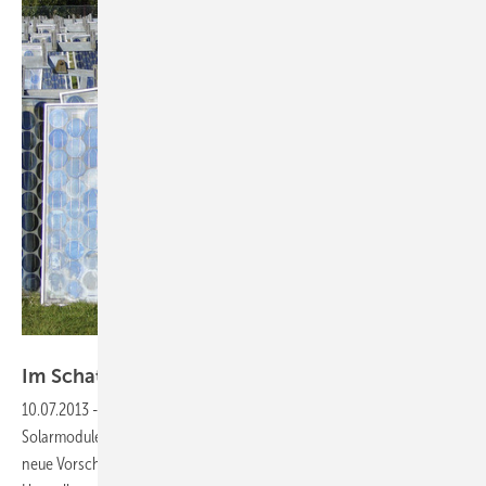
Foto: PV Cycle
Im Schatten des
Butterbergs
10.07.2013
-
Rücknahme und Recycling —
Künftig fallen alte
Solarmodule unter die Gesetze zum Elektroschrott. Ab 2014 gelten
neue Vorschriften, ohne Ausnahme. Dann steht jeder einzelne