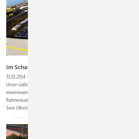
Foto: Stiens Solartechnik
Im Schatten des
Nachbarn
31.01.2014
-
Österreich —
Unser südlicher Anrainer verzeichnete im vergangenen Jahr
einenneuen Zubaurekord. Die Ursache des Erfolgs sind stabile
Rahmenbedingungen,mehr noch als die Höhe der Förderung.
Sven Ullrich und Heiko
Schwarzburger