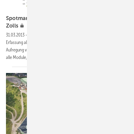
Grafik: Solarpraxis AG/Harald Schütt
Spotmarkt PV-Module — Im Schatten des
Zolls
31.03.2013
-
Modulpreise:
Eine EU-Verordnung zur zollamtlichen
Erfassung aller chinesischen Modulimporte hat den Markt in
Aufregung versetzt: Wegen etwaiger Strafzölle gibt es einen Run auf
alle Module, sie sich bereits in der EU
befinden.