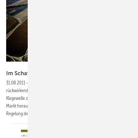
Foto: Parques Solares de Navarra
Im Schatten der
Gerichte
31.08.2011
-
Spanien:
Auf die Regierung in Madrid rollt nach den
rückwirkenden Tarifanpassungen für bestehende Solaranlagen eine
Klagewelle zu. Derweil kristallisiert sich ein Hoffnungsschimmer am
Markt heraus. Solaranlagen auf Industriedächern kommen voran. Eine
Regelung des Eigenverbrauchs steht ebenfalls
bevor.