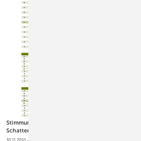
Stimmung im deutschen Handwerk: Mehr
Schatten
30.11.2010
-
Winterblues:
Der November hat Laune und Erwartungen