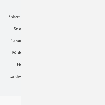
Unsere Themen
Solarmodule
DC-Technik
Wechselrichter
Solarspeicher
AC-Technik
Wartung
Planung
E-Mobilität
Wärme
Recht
Förderung
Preise
Hybridgeneratoren
Montage
Installation
Solarparks
Landwirtschaft
Mieterstrom
Fachhandel
BIPV