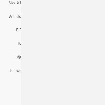
Abo- & Leserservice
AGB
Alle Inhalte chronologisch
Anmelden
Anmeldung & Registrierung
Datenschutz
E-Paper
Gentner Energy Media
Impressum
Karriere bei Gentner
Team
Mediaservice
Mitgliedschaften und Engagement
Newsletter
photovoltaik abonnieren
Privacy Manager
pv Europe
RSS-Feed
Veranstaltungen / Webinare
© 2026 photovoltaik