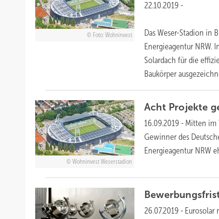
22.10.2019
-
Das Weser-Stadion in B
Foto: Wohninvest
Energieagentur NRW. In
Solardach für die effiz
Baukörper
ausgezeichne
Acht Projekte 
16.09.2019
-
Mitten im
Gewinner des Deutsche
Energieagentur NRW eh
Wohninvest Weserstadion
Bewerbungsfrist
26.07.2019
-
Eurosolar 