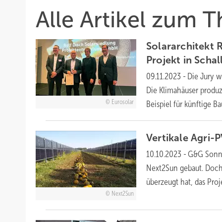
Alle Artikel zum 
Solararchitekt 
Projekt in
Schal
09.11.2023
-
Die Jury w
Die Klimahäuser produz
Eurosolar
Beispiel für künftige
Ba
Vertikale Agri-
10.10.2023
-
G&G Sonne
Next2Sun gebaut. Doch 
überzeugt hat, das Pro
Next2Sun