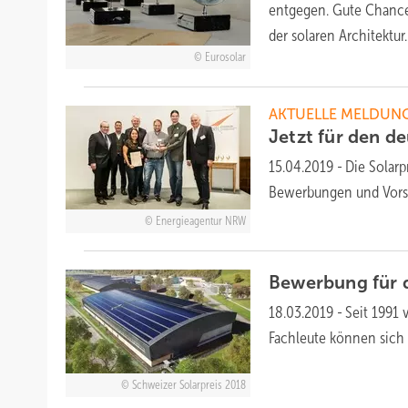
entgegen. Gute Chance 
der solaren
Architektur.
Eurosolar
AKTUELLE MELDUN
Jetzt für den d
15.04.2019
-
Die Solarp
Bewerbungen und Vorsc
Energieagentur NRW
Bewerbung für 
18.03.2019
-
Seit 1991 
Fachleute können sich 
Schweizer Solarpreis 2018