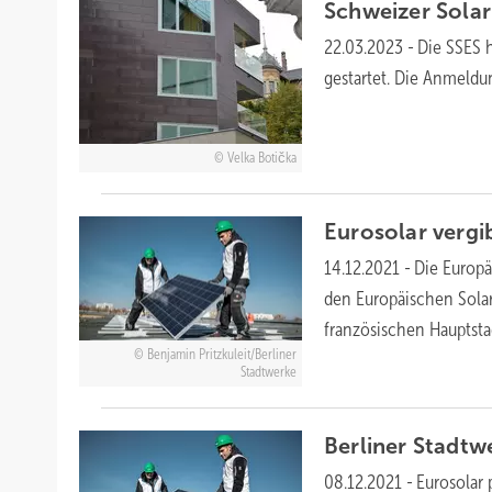
Schweizer Solar
22.03.2023
-
Die SSES 
gestartet. Die Anmeldu
Velka Botička
Eurosolar verg
14.12.2021
-
Die Europä
den Europäischen Solar
französischen Hauptstad
Benjamin Pritzkuleit/Berliner
Stadtwerke
Berliner Stadt
08.12.2021
-
Eurosolar