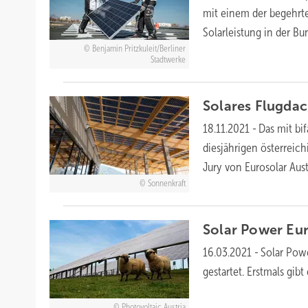
mit einem der begehrte
Solarleistung in der B
Benjamin Pritzkuleit/Berliner
Stadtwerke
Solares Flugda
18.11.2021
-
Das mit bi
diesjährigen österreic
Jury von Eurosolar Aus
Sonnenkraft
Solar Power Eu
16.03.2021
-
Solar Powe
gestartet. Erstmals gib
Photovoltaic Austria