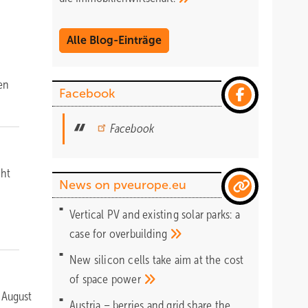
Alle Blog-Einträge
en
Facebook
Facebook
cht
News on pveurope.eu
Vertical PV and existing solar parks: a
case for
overbuilding
New silicon cells take aim at the cost
of space
power
 August
Austria – berries and grid share the