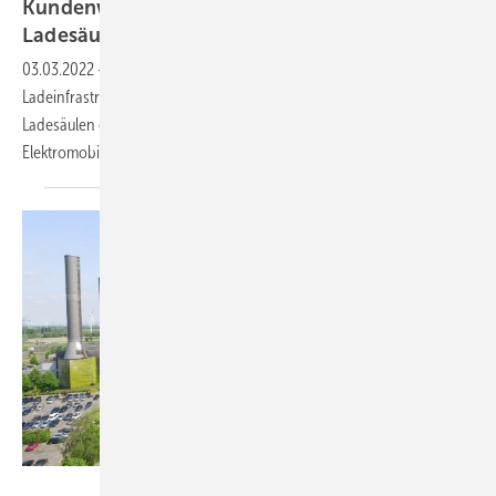
Kundenwünsche zur Platzierung von
Ladesäulen
03.03.2022
-
Vattenfall soll in zwei niederländischen Provinzen die
Ladeinfrastruktur für Elektroautos aufbauen. Die Platzierung der
Ladesäulen erfolgt mit einem speziellen Algorithmus. Auch
Elektromobilisten können eine Ladesäule
anfordern.
Vattenfall