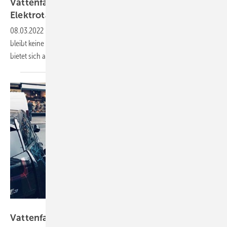
Vattenfall testet drahtloses Laden für
Elektrotaxis
08.03.2022
-
Taxis sind täglich mehr als zwölf Stunden unterwegs. Da
bleibt keine Zeit für lange Stopps an Ladesäulen. Drahtloses Laden
bietet sich als Lösung
an.
Vattenfall Incharge
Vattenfall nutzt Algorithmus und