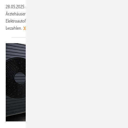
28.05.2025
-
Die Ladepunkte entstehen auf Parkplätzen von
Ärztehäusern, Studentenwohnheimen und Supermärkten.
Elektroautofahrer können den Ladestrom digital direkt vor Ort
bezahlen.
Vattenfall