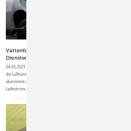
Vattenfall
Vattenfall baut für Lufthansa Ladesäulen für
Dienstwagen und
Mitarbeiter
04.05.2023
-
Insgesamt 300 Ladesäulen baut der Energieversorger für
die Lufthansa Group an verschiedenen Standorten auf. Vattenfall
übernimmt auch den Betrieb, die Wartung und die Abrechnung des
Ladestroms.