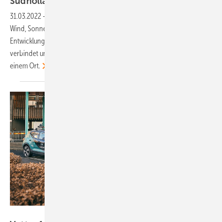
Südholland
31.03.2022
-
Im niederländischen Energiepark Haringvliet werden
Wind, Sonne und Batterien miteinander kombiniert. Dies verringert
Entwicklungskosten sowie den Eingriff in die Umwelt. Vattenfall
verbindet und erreichtet erstmals diese drei Techniken zusammen an
einem
Ort.
Vattenfall