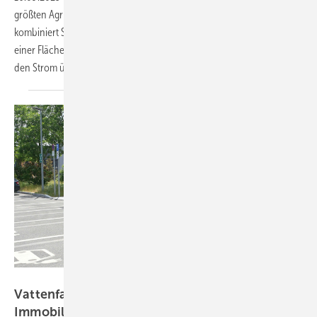
größten Agri-PV-Park Deutschlands in Betrieb genommen. Das Projekt
kombiniert Solarstromerzeugung mit Ackerbau und Tierhaltung auf
einer Fläche von rund 130 Fußballfeldern. Die Telekom sichert sich
den Strom über einen direkten
Abnahmevertrag.
Velka Botička
Vattenfall baut 400 Ladesäulen an
Immobilienstandorten von
Mondial