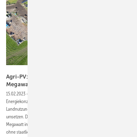
Vattenfall
Agri-PV: Vattenfall investiert in Projekt mit 76
Megawatt
15.02.2023
-
Vattenfall setzt nun verstärkt auf Agri-PV. Der
Energiekonzern will das innovative Konzept der doppelten
Landnutzung nun erstmals im kommerziellen Maßstab mit Partnern
umsetzen. Die Investitionsentscheidung für das Agri-PV-Projekt mit 76
Megawatt in Mecklenburg-Vorpommern steht. Das Projekt werde
ohne staatliche Förderung
errichtet.