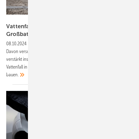
Vattenfall
Vattenfall steigt ins Geschäft mit
Großbatterien
ein
08.10.2024
-
Flexible Strompuffer werden künftig immer gefragter.
Davon versucht auch Vattenfall zu profitieren. Der Konzern will
verstärkt ins Geschäft mit Großbatterien investieren. Zukünftig plant
Vattenfall in Deutschland 300 Megawatt Batteriespeicher pro Jahr zu
bauen.