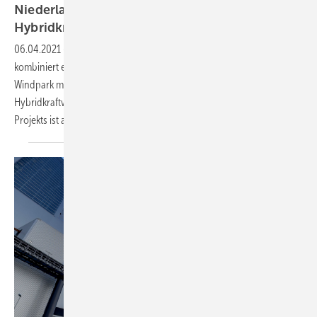
Niederlande: Belectric startet grünes
Hybridkraftwerk
06.04.2021
-
Der Energiepark Haringvliet Zuid in den Niederlanden
kombiniert einen Freiflächensolarpark mit 38 Megawatt sowie einen
Windpark mit einem Batteriespeicher. Für Vattenfall ist es das erste
Hybridkraftwerk dieser Art. Denn die Umsetzung eines solchen
Projekts ist
anspruchsvoll.