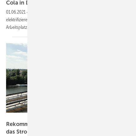
Cola in
Deutschland
01.06.2021
-
Coca Cola Deutschland will seine Fahrzeugflotte
elektrifizieren. Dazu baut Vattenfall die Ladeinfrastruktur auf – am
Arbeitsplatz und zu
Hause.
HTW Berlin
Rekommunalisierung: Berlin kauft Vattenfall
das Stromnetz
ab