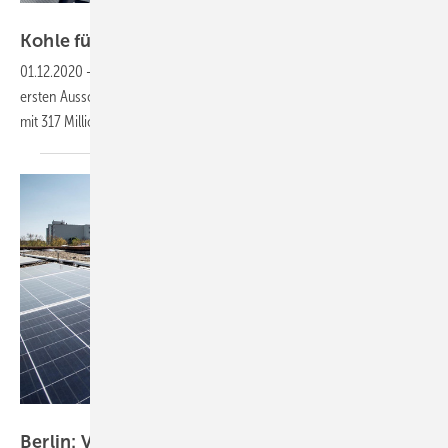
Vattenfall
Kohle für alte
Kohlemeiler
01.12.2020
-
Steinkohlekraftwerke mit 4,8 Gigawatt gehen nach der
ersten Ausschreibungsrunde im nächsten Jahr vom Netz. Sie werden
mit 317 Millionen Euro
kompensiert.
Berliner Stadtwerke/Benjamin Pritzukleit
Berlin: Vattenfall bietet Stromnetz zum
Verkauf