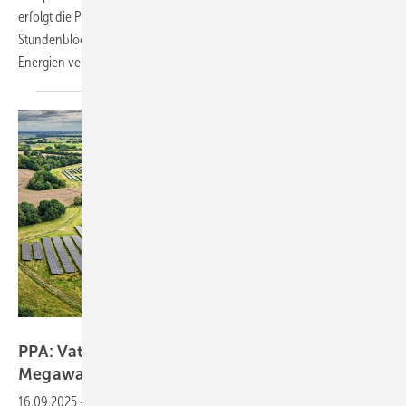
erfolgt die Preisbildung künftig in Intervallen von 15 Minuten statt in
Stundenblöcken. Die Reform soll die Integration erneuerbarer
Energien
verbessern.
Vattenfall, Klas Neidhardt
PPA: Vattenfall eröffnet Agri-PV-Park mit 76
Megawatt
16.09.2025
-
Energiekonzern Vattenfall hat in Tützpatz den bisher