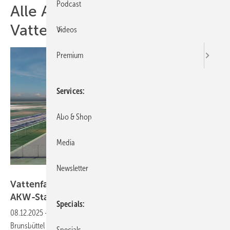
Podcast
Alle Artikel zum Thema
Vattenfall
Videos
Premium
Services
Abo & Shop
Media
Newsletter
Vattenfall
Vattenfall plant Großbatterie am ehemaligen
AKW-Standort
Brunsbüttel
Specials
08.12.2025
-
Der Energiekonzern hat nun die Zustimmung der Stadt
Brunsbüttel für den Bau eines Großbatteriespeichers am Standort des
Specials