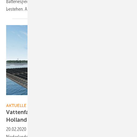
Batteriespeicher mit zwölf Megawatt Leistung sowie einem Solarpark
bestehen. Allein die Photovoltaik steuert 38 Megawatt
bei.
Vattenfall
AKTUELLE MELDUNGEN
Vattenfall baut schwimmenden Solarpark in
Holland
20.02.2020
-
Vattenfall hat den Auftrag übernommen, in den
Niederlanden eine schwimmende Solaranlage auf einer gefluteten