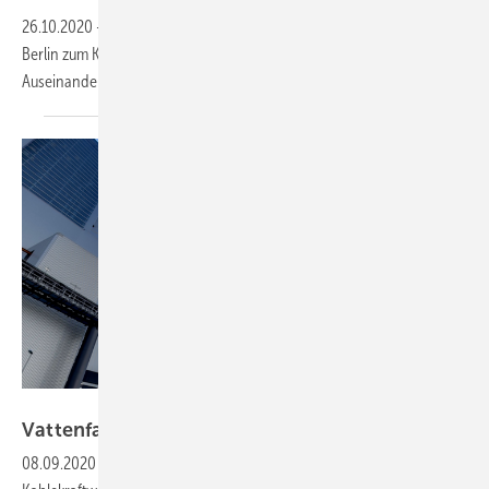
26.10.2020
-
Vattenfall hat dem Land Berlin alle Anteile an Stromnetz
Berlin zum Kauf angeboten. Damit könnte eine jahrelange
Auseinandersetzung um die Stromkonzession beendet
werden.
Vattenfall
Vattenfall will Moorburg
einmotten
08.09.2020
-
Der schwedische Staatskonzern will das umstrittene