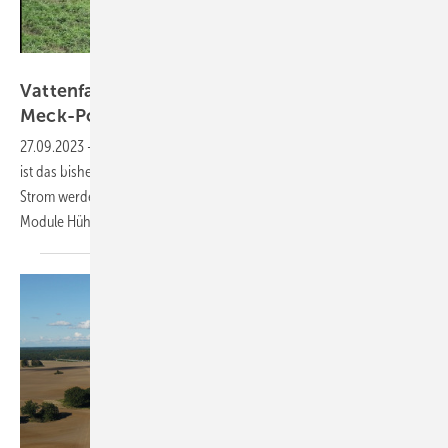
Guiseppina Iannuzzi/Vatenfall
Vattenfall baut 79 Megawatt Agri-PV in
Meck-Pomm
27.09.2023
-
Die Anlage in Tützpatz, nördlich von Neubrandenburg,
ist das bisher größte Agri-PV-Projekt, das Vattenfall umsetzt. Mit dem
Strom werden Mobilfunkmasten betrieben, während unter den
Module Hühner
leben.