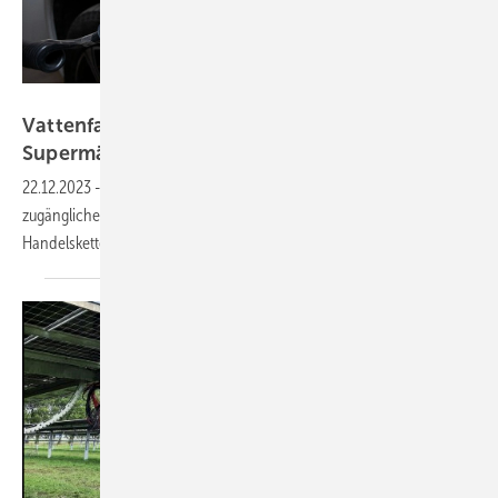
Vattenfall
Vattenfall baut Ladesäulen auf Parkplätzen von
Supermärkten
22.12.2023
-
An 14 Immobilien von Defama wird Vattenfall öffentlich
zugängliche Schnellladesäulen installieren. Die Kunden mehrerer
Handelsketten können ihr E-Auto während des Einkaufs
laden.