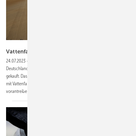
Vattenfall
Vattenfall kauft Solarprojektierer
Solizer
24.07.2023
-
Der Energiekonzern Vattenfall hat das
Deutschlandgeschäft des Solarparkentwicklers Solizer aus Hamburg
gekauft. Das Team von Solizer Deutschland soll zukünftig gemeinsam
mit Vattenfall die Entwicklung von Photovoltaikprojekten
vorantreiben.