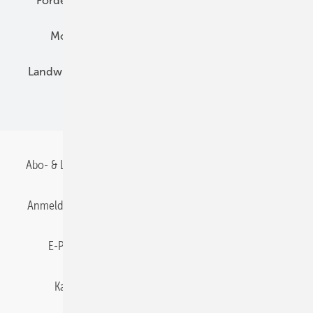
Förderung
Preise
Hybridgeneratoren
Montage
Installation
Solarparks
Landwirtschaft
Mieterstrom
Fachhandel
BIPV
Abo- & Leserservice
AGB
Alle Inhalte chronologisch
Anmelden
Anmeldung & Registrierung
Datenschutz
E-Paper
Gentner Energy Media
Impressum
Karriere bei Gentner
Team
Mediaservice