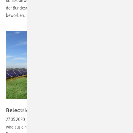
Kohlekraftwerk Moorburg in Hamburg stilllegen. Vattenfall hat sich bei
der Bundesnetzagentur um eine entsprechende Entschädigung
beworben.
Vattenfall
Belectric baut hybrides
Ökostromkraftwerk
27.05.2020
-
Der Energiepark Haringvliet Zuid in den Niederlanden
wird aus einem Windpark mit 22 Megawatt Leistung, einem