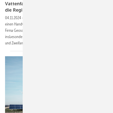
Vattenfall übernimmt Installationsbetrieb für
die Region
Berlin
04.11.2024
-
Der Energiekonzern Vattenfall kauft im Großraum Berlin
einen Handwerksbetrieb für die eigene Unternehmensgruppe. Die
Firma Geosolar ist auf effiziente Heizungen spezialisiert und soll
insbesondere Wallboxen, Speicher und Solarstromanlagen in Ein-
und Zweifamilienhäusern
montieren.