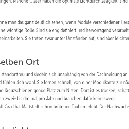
ungen. Manche Gläser haben die optimale Lichtdurchlässigkeit, sind 
könne man das ganz deutlich sehen, wenn Module verschiedener Herst
e wichtige Rolle. Sind sie eng definiert und hervorragend verarbeit
inarbeiten. Sie treten zwar unter Umständen auf, sind aber leichte
selben Ort
d standorttreu und siedeln sich unabhängig von der Dachneigung an
 fühlen sich wohl. Sie lernen schnell, von einer Modulkante zur nä
ne Kreuzschienen genug Platz zum Nisten. Dort ist es trocken, schat
ten zwei- bis dreimal pro Jahr und brauchen dafür keineswegs
l Grad hat Mattstedt schon brütende Tauben erlebt. Der Nachwuchs