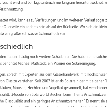
 feucht wird und bei Tagesanbruch nur langsam heruntertrocknet, r
 Verschmutzung.
chattet wird, kann es zu Verfärbungen und im weiteren Verlauf sogar 
Oberseite ein anderes sein als auf der Rückseite. Wo sich ein klei
ite ein großer schwarzer Schmorfleck sein.
schiedlich
en Tauben häufig noch weitere Schäden an. Sie haben eine solche 
s berichtet Michael Mattstedt, ein Pionier der Solarreinigung.
tigen, sprach mit Experten aus dem Glaserhandwerk, mit Hochschule
 Glas zu verstehen. Seit 2007 ist er als Solarreiniger mit eigener F
 Stäuben, Moosen, Flechten und Vogelkot gesammelt, hat verschiede
 erzählt: „Module von Solarworld stechen beim Thema Anschmutzver
he Glasqualität und ein geringes Anschmutzverhalten.“ Er nennt sie