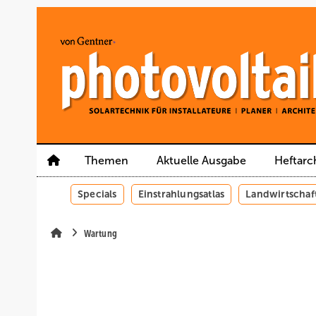
Springe
Springe
Springe
auf
auf
auf
Hauptinhalt
Hauptmenü
SiteSearch
Themen
Aktuelle Ausgabe
Heftarc
Specials
Einstrahlungsatlas
Landwirtschaf
Wartung