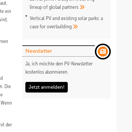
aut,
lineup of global
partners
te ein
Vertical PV and existing solar parks: a
ird,
case for
overbuilding
mmen
Newsletter
Ja, ich möchte den PV-Newsletter
kostenlos abonnieren.
nd
n. Die
Jetzt anmelden!
ie
t. Wenn
it der