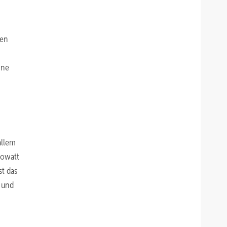
Den
ine
allem
lowatt
t das
 und