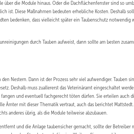
le über die Module hinaus. Oder die Dachflächenfenster sind so umb
ch ist. Diese Maßnahmen bedeuten erhebliche Kosten. Deshalb soll
tädten bedenken, dass vielleicht später ein Taubenschutz notwendig w
nreinigungen durch Tauben aufweist, dann sollte am besten zusa
n den Nestern. Dann ist der Prozess sehr viel aufwendiger. Tauben si
esetz. Deshalb muss zuallererst das Veterinäramt eingeschaltet werde
 fangen und eventuell fachgerecht töten dürfen. Sie erteilen auch d
le Ämter mit dieser Thematik vertraut, auch das berichtet Mattsted
chts anderes übrig, als die Module teilweise abzubauen.
tfernt und die Anlage taubensicher gemacht, sollte der Betreiber m