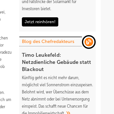
und Fallstricke der Solarmarkt für
Investoren bietet.
wei,
n
Jetzt reinhören!
ichen
Blog des Chefredakteurs
Vor
eradezu
Timo Leukefeld:
e
Netzdienliche Gebäude statt
 ob
Blackout
Künftig geht es nicht mehr darum,
möglichst viel Sonnenstrom einzuspeisen.
Belohnt wird, wer Überschüsse aus dem
en.
Netz abnimmt oder bei Unterversorgung
sich um
einspeist. Das schafft neue Chancen für
 der
die
Immobilienwirtschaft.