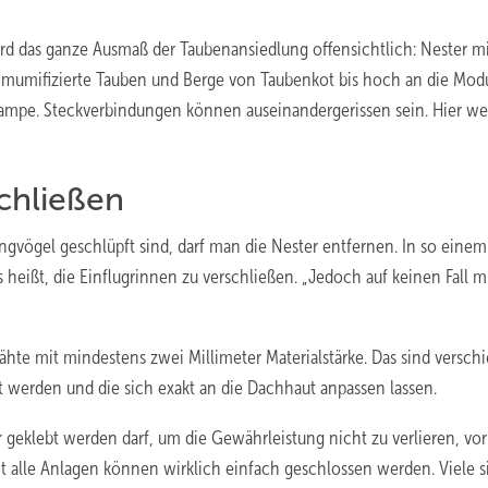
rd das ganze Ausmaß der Taubenansiedlung offensichtlich: Nester m
, mumifizierte Tauben und Berge von Taubenkot bis hoch an die Modu
Pampe. Steckverbindungen können auseinandergerissen sein. Hier w
chließen
gel geschlüpft sind, darf man die Nester entfernen. In so einem F
 heißt, die Einflugrinnen zu verschließen. „Jedoch auf keinen Fall m
hte mit mindestens zwei Millimeter Materialstärke. Das sind versch
werden und die sich exakt an die Dachhaut anpassen lassen.
r geklebt werden darf, um die Gewährleistung nicht zu verlieren, vor
 alle Anlagen können wirklich einfach geschlossen werden. Viele si