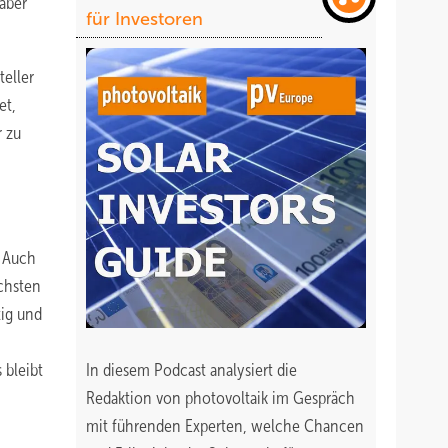
aber
für Investoren
eller
et,
r zu
. Auch
chsten
tig und
 bleibt
In diesem Podcast analysiert die
Redaktion von photovoltaik im Gespräch
mit führenden Experten, welche Chancen