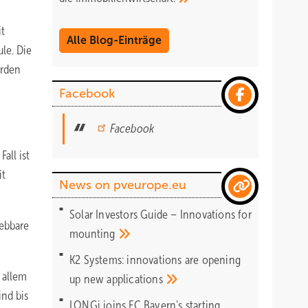
it
Alle Blog-Einträge
le. Die
erden
Facebook
Facebook
all ist
it
News on pveurope.eu
Solar Investors Guide – Innovations for
iebbare
mounting
K2 Systems: innovations are opening
 allem
up new
applications
nd bis
LONGi joins FC Bayern's starting