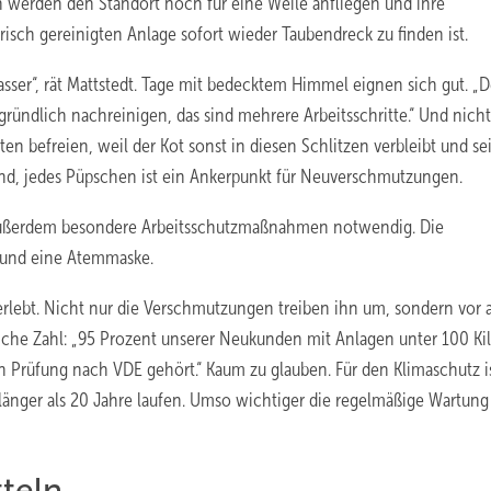
werden den Standort noch für eine Weile anfliegen und ihre
risch gereinigten Anlage sofort wieder Taubendreck zu finden ist.
Wasser“, rät Mattstedt. Tage mit bedecktem Himmel eignen sich gut. „
ndlich nachreinigen, das sind mehrere Arbeitsschritte.“ Und nicht
n befreien, weil der Kot sonst in diesen Schlitzen verbleibt und se
and, jedes Püpschen ist ein Ankerpunkt für Neuverschmutzungen.
d außerdem besondere Arbeitsschutzmaßnahmen notwendig. Die
 und eine Atemmaske.
 erlebt. Nicht nur die Verschmutzungen treiben ihn um, sondern vor 
rliche Zahl: „95 Prozent unserer Neukunden mit Anlagen unter 100 Ki
Prüfung nach VDE gehört.“ Kaum zu glauben. Für den Klimaschutz is
länger als 20 Jahre laufen. Umso wichtiger die regelmäßige Wartung
teln