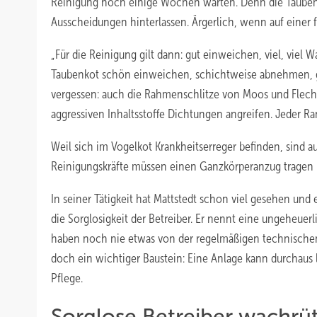
Reinigung noch einige Wochen warten. Denn die Tauben 
Ausscheidungen hinterlassen. Ärgerlich, wenn auf einer f
„Für die Reinigung gilt dann: gut einweichen, viel, viel 
Taubenkot schön einweichen, schichtweise abnehmen, grü
vergessen: auch die Rahmenschlitze von Moos und Flechte
aggressiven Inhaltsstoffe Dichtungen angreifen. Jeder R
Weil sich im Vogelkot Krankheitserreger befinden, sin
Reinigungskräfte müssen einen Ganzkörperanzug tragen
In seiner Tätigkeit hat Mattstedt schon viel gesehen und
die Sorglosigkeit der Betreiber. Er nennt eine ungeheue
haben noch nie etwas von der regelmäßigen technischen 
doch ein wichtiger Baustein: Eine Anlage kann durchaus 
Pflege.
Sorglose Betreiber wachrüt