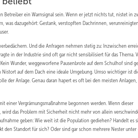
beliebt
n Betreiber ein Warnsignal sein. Wenn er jetzt nichts tut, nistet in z
lem, was dazugehört: Gestank, verstopften Dachrinnen, verunreinigte
user.
Gewerbedächern. Und die Anfragen nehmen stetig zu: Inzwischen erre
te in der Industrie sind oft gar nicht sensibilisiert für das Thema. 
en. Kein Wunder, weggeworfene Pausenbrote auf dem Schulhof sind g
en Nistort auf dem Dach eine ideale Umgebung. Umso wichtiger ist di
olle der Anlage. Genau daran hapert es oft bei den meisten Anlagen,
fort mit einer Vergrämungsmaßnahme begonnen werden. Wenn dieser
, wird das Problem mit Sicherheit nicht mehr von allein verschwind
saufnahme geben: Wie weit ist die Population gediehen? Handelt es 
ckt den Standort für sich? Oder sind gar schon mehrere Nester unter