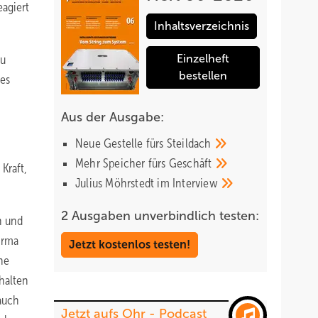
eagiert
Inhaltsverzeichnis
zu
Einzelheft
bestellen
nes
Aus der Ausgabe:
Neue Gestelle fürs
Steildach
Mehr Speicher fürs
Geschäft
Kraft,
Julius Möhrstedt im
Interview
2 Ausgaben unverbindlich testen:
n und
irma
Jetzt kostenlos testen!
ne
halten
 auch
Jetzt aufs Ohr - Podcast