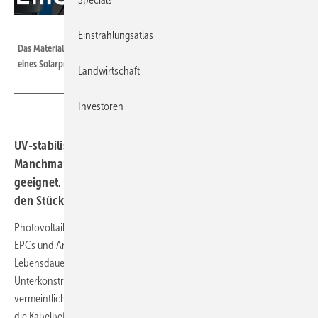
EMC-direct
Einstrahlungsatlas
Das Material der Kabelbinder ist entscheidend für die Wirtschaftlichkeit
eines Solarprojekts.
Landwirtschaft
Investoren
UV-stabilisiertes PA6.6 ist nicht immer die erste Wahl.
Manchmal sind PA12 oder Edelstahl für ein Projekt besser
geeignet. Experte Thaddäus Nagy warnt: Wer nur auf
den Stückpreis achtet, könnte viel Lehrgeld zahlen.
Photovoltaikprojekte sind auf Langlebigkeit ausgelegt. Investoren,
EPCs und Anlagenbetreiber kalkulieren fest mit einer technischen
Lebensdauer von 20 bis 30 Jahren. Während Module und
Unterkonstruktionen für diese Zeiträume optimiert werden, rückt ein
vermeintliches Kleinteil oft erst dann in den Fokus, wenn es zu spät ist:
die Kabelbefestigung, auch Kabelbinder genannt.