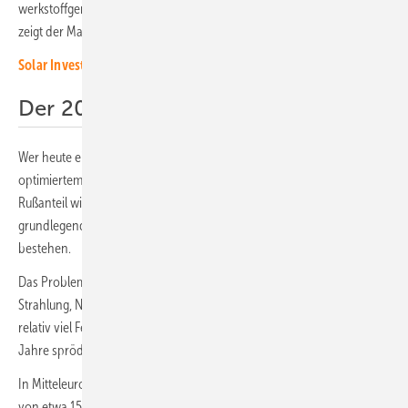
werkstoffgerechte Auswahl die einzige prozesssichere Lösung bietet,
zeigt der Material-Check.
Solar Investors Guide: O&M für Solarparks
Der 20-Jahre-Irrtum
Wer heute eine Freiflächenanlage plant, greift häufig zu UV-
optimiertem PA6.6. Durch zusätzliche Additive und erhöhten
Rußanteil wird der Materialabbau zwar verlangsamt, doch die
grundlegenden chemischen Grenzen des Werkstoffs bleiben
bestehen.
Das Problem dabei ist die Kombination aus permanenter UV-
Strahlung, Nässe und extremen Temperaturwechseln. PA6.6 nimmt
relativ viel Feuchtigkeit auf. Dies führt dazu, dass das Material über die
Jahre spröde wird und an mechanischer Festigkeit verliert.
In Mitteleuropa sind solche Kabelbinder für eine realistische Laufzeit
von etwa 15 Jahren ausgelegt. Für eine Anlage, die 25 Jahre oder