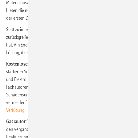
Materialauswahl und die Montage erfolgen. Werkstoffe wie PA12
bieten die nötige Prozesssicherheit, um teure Überraschungen nach
der ersten Dekade zu vermeiden.
Statt zu improvisieren, sollten EPCs auf abgestimmtes Engineering
zurückgreifen, das den gesamten Lebenszyklus der Anlage im Blick
hat. Am Ende entscheidet nicht der günstigste Stückpreis, sondern die
Lösung, die so lange hält wie die Anlage selbst.
Kostenloses Whitepaper für sicheren Anlagenbetrieb:
Um einer
stärkeren Sensibilisierung für hohe Qualitätsstandard in der Montage
und Elektroinstallation von PV-Anlagen beizutragen, haben
Fachautoren für EMC-direct das Whitepaper „Häufige
Schadensursachen an Photovoltaikanlagen kennen – und
vermeiden“ erstellt.
Es steht hier zum kostenlosen Download zur
Verfügung.
Gastautor: Thaddäus Nagy
ist Geschäftsführer von EMC-direct. In
den vergangenen Jahren begleitete er mit seinem Team die
Realisierung dutzender Großprojekte (mehr als 100 Megawatt) von