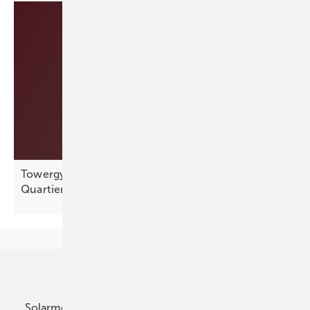
Towergy: platzsparende Wärmeversorgung für
Quartiere
entwickelt
Unsere Themen
Solarmodule
DC-Technik
Wechselrichter