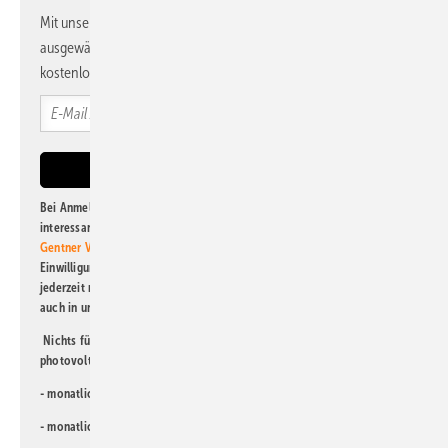
Mit unserem Newsletter erhalten Sie regelmäßig von uns
ausgewählte Informationen und Neuigkeiten, gebündelt und
kostenlos direkt ins Postfach.
Bei Anmeldung zu diesem Newsletter bin ich damit einverstanden, über
interessante Verlags- und Online-Angebote
der Marken der Alfons W.
Gentner Verlag GmbH & Co. KG
informiert zu werden. Diese
Einwilligung kann ich jederzeit widerrufen und eine Abmeldung ist
jederzeit möglich. Informationen zum Umgang mit Daten finden Sie
auch in unserer
Datenschutzerklärung
.
Nichts für Sie dabei? Dann lesen Sie doch einen unserer weiteren
photovoltaik-Newsletter!
- monatlicher
Newsletter für Investoren
- monatlicher
Newsletter PV für die Landwirtschaft