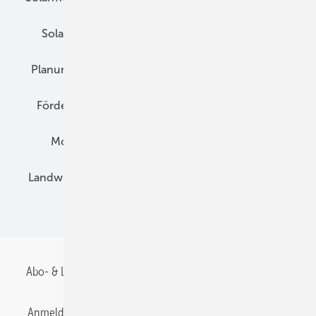
Solarspeicher
AC-Technik
Wartung
Planung
E-Mobilität
Wärme
Recht
Förderung
Preise
Hybridgeneratoren
Montage
Installation
Solarparks
Landwirtschaft
Mieterstrom
Fachhandel
BIPV
Abo- & Leserservice
AGB
Alle Inhalte chronologisch
Anmelden
Anmeldung & Registrierung
Datenschutz