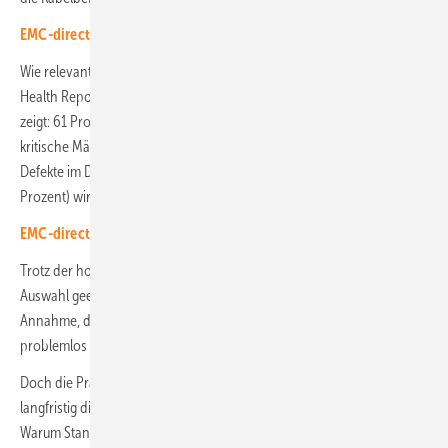
EMC-direct: Bifaziale Module richtig klemmen
Wie relevant das Thema ist, zeigt die aktuelle Studie „Solar Grade PV
Health Report“ von Heliovolta. Die Analyse von über 60.000 Daten
zeigt: 61 Prozent der untersuchten Anlagen weisen erhebliche oder
kritische Mängel auf. Davon wiederum lassen sich 91 Prozent auf
Defekte im DC-Feld zurückführen. Jeder vierte dieser Ausfälle (26
Prozent) wird durch mangelhaftes Kabelmanagement verursacht.
EMC-direct: PA12 und Edelstahl sichern hohe Lebensdauer
Trotz der hohen Relevanz herrscht vielfach Unwissenheit bei der
Auswahl geeigneter C-Teile. So hält sich in der Branche hartnäckig die
Annahme, dass UV-stabilisierte Kabelbinder aus Polyamid 6.6 (PA6.6)
problemlos über die gesamte Laufzeit eines Solarparks durchhalten.
Doch die Praxis zeigt: Wer nur auf den Stückpreis schaut, riskiert
langfristig die Wirtschaftlichkeit und Sicherheit des gesamten Projekts.
Warum Standardmaterialien an ihre Grenzen stoßen und weshalb die