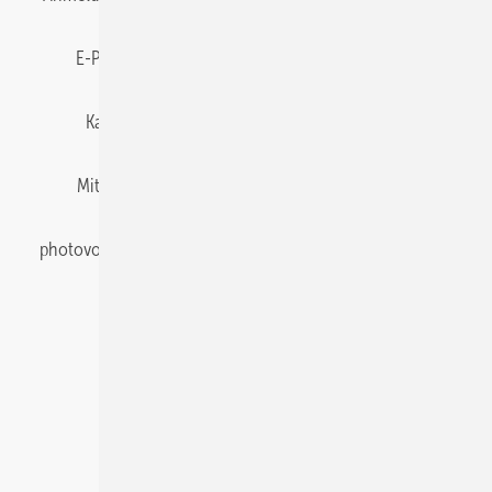
E-Paper
Gentner Energy Media
Impressum
Karriere bei Gentner
Team
Mediaservice
Mitgliedschaften und Engagement
Newsletter
photovoltaik abonnieren
Privacy Manager
pv Europe
RSS-Feed
Veranstaltungen / Webinare
© 2026 photovoltaik