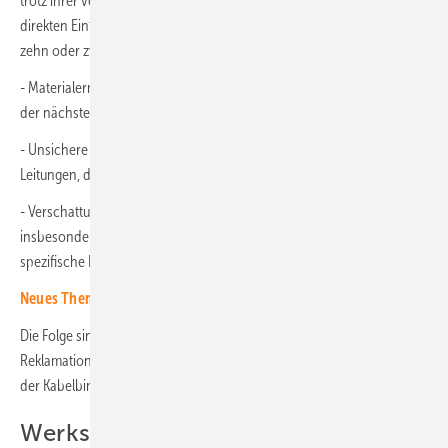
trotz ihrer vergleichsweise verschwindend geringen Kosten aber
direkten Einfluss auf die Betriebssicherheit. Wenn Befestigungen nach
zehn oder zwölf Jahren versagen, entstehen kritische Situationen:
- Materialermüdung: Kabelbinder reißen schleichend, was oft erst bei
der nächsten Wartung bemerkt wird (wenn überhaupt).
- Unsichere Kabelwege: Es entstehen herabhängende Schlaufen oder
Leitungen, die im Wind gegen die Struktur schlagen.
- Verschattung und Ertragsverlust: Durchhängende Kabel können
insbesondere bei bifazialen Modulen die Rückseite verschatten – der
spezifische Ertrag sinkt.
Neues Themenheft über Wartung ist erschienen
Die Folge sind vermeidbare Austauschkosten und aufwendige
Reklamationen, die den ursprünglich günstigen Anschaffungspreis
der Kabelbinder schnell um ein Vielfaches übersteigen.
Werkstoffgerechte Auswahl