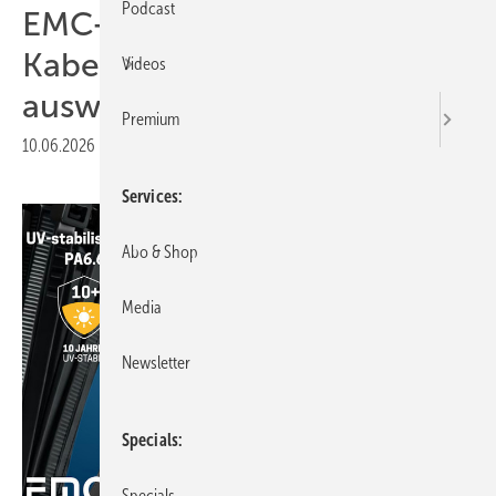
Podcast
EMC-direct: Material der
Kabelbinder richtig
Videos
auswählen
Premium
10.06.2026
|
Druckvorschau
Services
Abo & Shop
Media
Newsletter
Specials
Specials