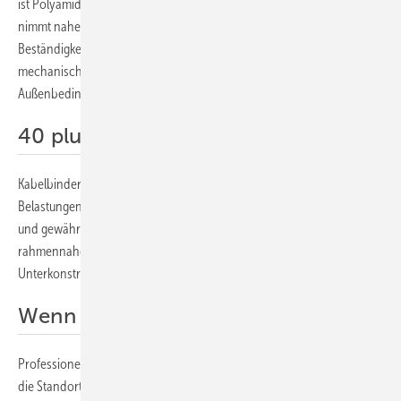
ist Polyamid 12 (PA12) der technisch überlegene Werkstoff. PA12
nimmt nahezu keine Feuchtigkeit auf und bietet exzellente
Beständigkeit gegen UV-Strahlung und Chemikalien. Damit bleibt die
mechanische Stabilität auch nach zwei Jahrzehnten unter extremen
Außenbedingungen gewahrt.
40 plus Jahre: Edelstahl
Kabelbinder aus Edelstahl sind die Wahl für höchste mechanische
Belastungen. Sie unterliegen keiner polymerbedingten UV-Alterung
und gewährleisten die dauerhafte Zugentlastung der Stecker sowie die
rahmennahe Kabelführung über die gesamte Lebensdauer der
Unterkonstruktion.
Wenn Langlebigkeit gefragt ist
Professionelles Kabelmanagement erfordert den genauen Blick auf
die Standortbedingungen und die geplante Laufzeit, bevor