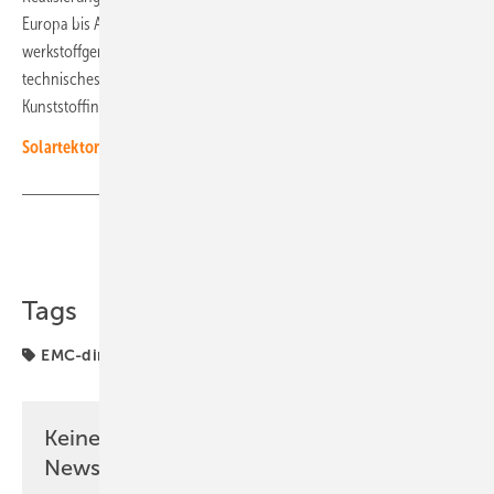
Europa bis Australien. Er publiziert regelmäßig zu den Themen
werkstoffgerechtes Kabelmanagement und Kabelschutz, um
technisches Materialwissen aus seinen beruflichen Stationen in der
Kunststoffindustrie für die Solarbranche zu übersetzen.
Solartektor: Fehler schnell finden
(Video)
Teilen
Link kopieren
Tags
EMC-direct
Nagy
Projekte
Wartung
Keine Zeit? Kein Problem mit dem PV
Newsletter!