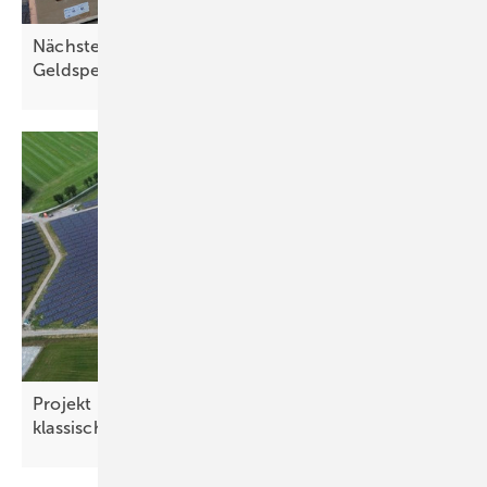
Nächster Transport unterwegs – weiter
Geldspenden
gesucht
Projekt in Varel kombiniert Moor- und Agri-PV mit
klassischem
Solarpark