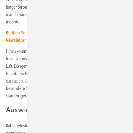
länger Strom produzieren soll, ist dies keine dauerhafte Lösung, wenn
man Schäden mit womöglich kostspieligen Folgen ausschließen
möchte.
Bleiben Sie auf dem Laufenden, melden Sie sich für unseren
Newsletter an
Hinzu kommen chemische Belastungen durch die
Installationsumgebung. Das können beispielsweise Salzgehalt in der
Luft, Düngemittel auf dem Feld oder chemische Anlagen in der
Nachbarschaft des Solarparks sein. Sie belasten das Polymer
zusätzlich. Unter widrigen Bedingungen kann etwa PA12 seine
besondere Stärken ausspielen, was unterstreicht, warum die
standortgerechte Auswahl des Materials so wichtig ist.
Auswirkungen auf die Montage
Kabelbefestigungen erscheinen als vermeintlicher Randaspekt, haben