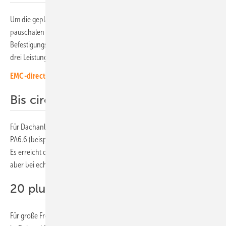
Um die geplante Anlagenlaufzeit abzusichern, ist der Wechsel von der
pauschalen Beschaffung hin zum technischen Engineering der
Befestigungslösung angezeigt. Je nach Anforderungsprofil haben sich
drei Leistungsstufen etabliert:
EMC-direct: Crimpen bleibt der Goldstandard
Bis circa 15 Jahre: PA6.6
Für Dachanlagen mit kürzeren Revisionszyklen bietet UV-optimiertes
PA6.6 (beispielsweise HPER UV) eine solide und wirtschaftliche Wahl.
Es erreicht deutlich höhere Lebensdauer als Standard-PA6.6, stößt
aber bei echten Langzeitprojekten an seine Grenzen.
20 plus Jahre: PA12
Für große Freiflächenanlagen, Agri-PV oder Standorte in Küstennähe