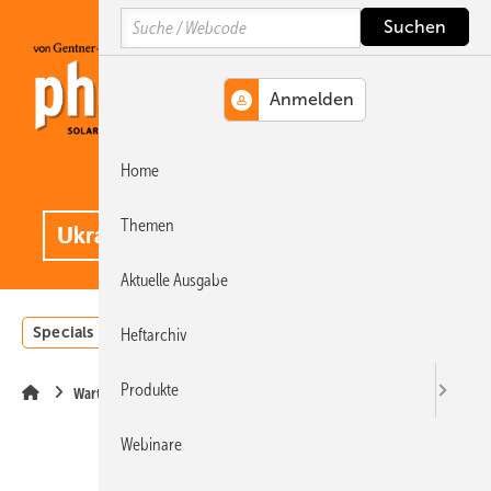
Springe
Springe
Springe
Search
auf
auf
auf
Hauptinhalt
Hauptmenü
SiteSearch
Home
MENÜ
.
Themen
Aktuelle Ausgabe
Specials
Einstrahlungsatlas
Landwirtschaft
Invest
Heftarchiv
Produkte
Wartung
Webinare