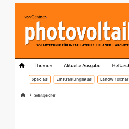
Springe
Springe
Springe
auf
auf
auf
Hauptinhalt
Hauptmenü
SiteSearch
Themen
Aktuelle Ausgabe
Heftarc
Specials
Einstrahlungsatlas
Landwirtschaf
Solarspeicher