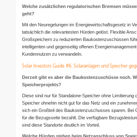
Welche zusätzlichen regulatorischen Bremsen müssen
geht?
Mit den Neuregelungen im Energiewirtschaftsgesetz in Ve
tatsächlich die relevantesten Hürden gelöst. Flexible A
Großspeichern zu reduzierten Baukostenzuschüssen führen
intelligenten und gegenseitig offenen Energiemanagement
Kundennutzen zu verwandeln.
Solar Investors Guide #6: Solaranlagen und Speicher ge
Derzeit gibt es aber die Baukostenzuschüsse noch. Wie
Speicherprojekts?
Diese sind nur für Standalone-Speicher ohne Limitierung 
Speicher ohnehin nicht gut für das Netz und ein zunehme
sich ein Großteil des Baukostenzuschusses sparen. Bei G
für die Bezugsseite bezahlt. Die verfügbare Bezugsleistu
sind diese Standorte deutlich im Vorteil.
Welche Hürden stehen beim Netzanschluss von Spei