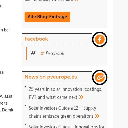
r
Alle Blog-Einträge
n bei
Facebook
Facebook
es
News on pveurope.eu
25 years in solar innovation: coatings,
A lässt
PVT and what came
next
eits
Solar Investors Guide #12 – Supply
. Damit
chains embrace green
operations
Solar Investors Guide – Innovations for