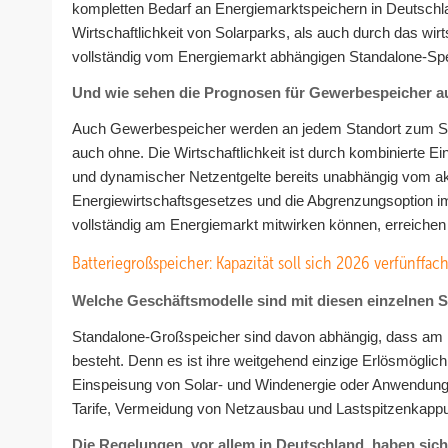
kompletten Bedarf an Energiemarktspeichern in Deutschl
Wirtschaftlichkeit von Solarparks, als auch durch das wirt
vollständig vom Energiemarkt abhängigen Standalone-Spe
Und wie sehen die Prognosen für Gewerbespeicher a
Auch Gewerbespeicher werden an jedem Standort zum St
auch ohne. Die Wirtschaftlichkeit ist durch kombinierte 
und dynamischer Netzentgelte bereits unabhängig vom a
Energiewirtschaftsgesetzes und die Abgrenzungsoption 
vollständig am Energiemarkt mitwirken können, erreichen 
Batteriegroßspeicher: Kapazität soll sich 2026 verfünffac
Welche Geschäftsmodelle sind mit diesen einzelnen 
Standalone-Großspeicher sind davon abhängig, dass am 
besteht. Denn es ist ihre weitgehend einzige Erlösmöglich
Einspeisung von Solar- und Windenergie oder Anwendun
Tarife, Vermeidung von Netzausbau und Lastspitzenkapp
Die Regelungen, vor allem in Deutschland, haben sich