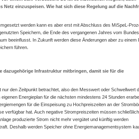
s Netz einzuspeisen. Wie hat sich diese Regelung auf die Nachf
. Umgesetzt werden kann es aber erst mit Abschluss des MiSpeL-Pro
t genutzten Speichern, die Ende des vergangenen Jahres vom Bundes
aum beeinflusst. In Zukunft werden diese Änderungen aber zu eine
ichern führen.
dazugehörige Infrastruktur mitbringen, damit sie für die
 nur den Zeitpunkt betrachtet, also den Messwert oder Schwellwert 
igenen Energieplan für die nächsten mindestens 24 Stunden erarbei
nergiemengen für die Einspeisung zu Hochpreiszeiten an der Strombör
e verfügbar hat. Auch negative Strompreiszeiten müssen schließlich
nlage produzierte Strom nicht mehr vergütet und künftig werden
estraft. Deshalb werden Speicher ohne Energiemanagementsystem k