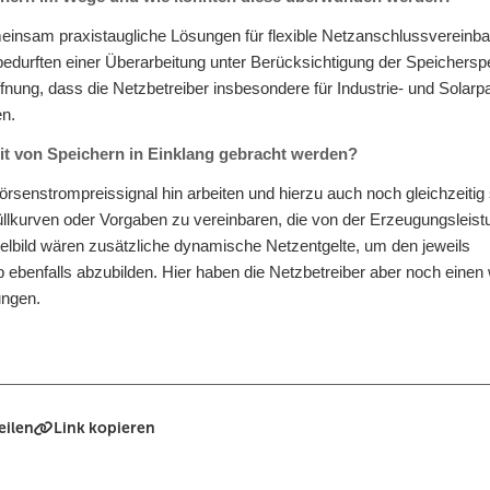
meinsam praxistaugliche Lösungen für flexible Netzanschlussvereinb
edurften einer Überarbeitung unter Berücksichtigung der Speicherspe
fnung, dass die Netzbetreiber insbesondere für Industrie- und Solarp
en.
keit von Speichern in Einklang gebracht werden?
 Börsenstrompreissignal hin arbeiten und hierzu auch noch gleichzeitig 
lkurven oder Vorgaben zu vereinbaren, die von der Erzeugungsleist
ielbild wären zusätzliche dynamische Netzentgelte, um den jeweils
 ebenfalls abzubilden. Hier haben die Netzbetreiber aber noch einen
ungen.
eilen
Link kopieren