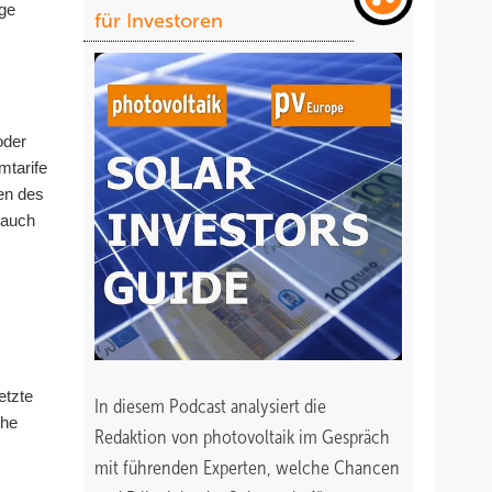
ige
für Investoren
oder
mtarife
en des
 auch
etzte
In diesem Podcast analysiert die
che
Redaktion von photovoltaik im Gespräch
mit führenden Experten, welche Chancen