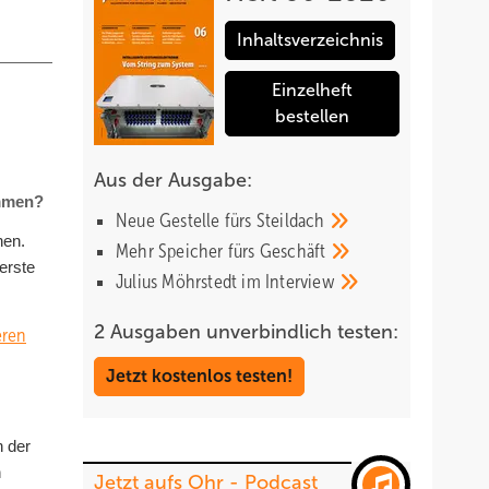
Inhaltsverzeichnis
Einzelheft
bestellen
Aus der Ausgabe:
immen?
Neue Gestelle fürs
Steildach
hen.
Mehr Speicher fürs
Geschäft
erste
Julius Möhrstedt im
Interview
2 Ausgaben unverbindlich testen:
eren
Jetzt kostenlos testen!
n der
n
Jetzt aufs Ohr - Podcast