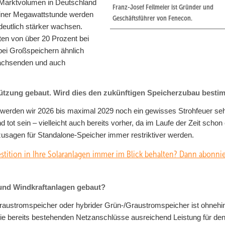
 Marktvolumen in Deutschland
Franz-Josef Feilmeier ist Gründer und
 einer Megawattstunde werden
Geschäftsführer von Fenecon.
eutlich stärker wachsen.
n von über 20 Prozent bei
ei Großspeichern ähnlich
 wachsenden und auch
ützung gebaut. Wird dies den zukünftigen Speicherzubau best
 werden wir 2026 bis maximal 2029 noch ein gewisses Strohfeuer se
tot sein – vielleicht auch bereits vorher, da im Laufe der Zeit schon 
zusagen für Standalone-Speicher immer restriktiver werden.
stition in Ihre Solaranlagen immer im Blick behalten? Dann abonni
 und Windkraftanlagen gebaut?
raustromspeicher oder hybrider Grün-/Graustromspeicher ist ohnehi
n die bereits bestehenden Netzanschlüsse ausreichend Leistung für de