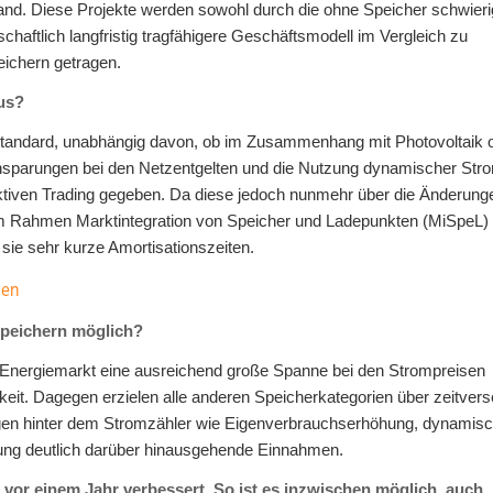
and. Diese Projekte werden sowohl durch die ohne Speicher schwier
schaftlich langfristig tragfähigere Geschäftsmodell im Vergleich zu
ichern getragen.
us?
andard, unabhängig davon, ob im Zusammenhang mit Photovoltaik 
Einsparungen bei den Netzentgelten und die Nutzung dynamischer Stro
ktiven Trading gegeben. Da diese jedoch nunmehr über die Änderung
im Rahmen Marktintegration von Speicher und Ladepunkten (MiSpeL)
sie sehr kurze Amortisationszeiten.
hen
Speichern möglich?
Energiemarkt eine ausreichend große Spanne bei den Strompreisen
keit. Dagegen erzielen alle anderen Speicherkategorien über zeitvers
gen hinter dem Stromzähler wie Eigenverbrauchserhöhung, dynamis
ung deutlich darüber hinausgehende Einnahmen.
 vor einem Jahr verbessert. So ist es inzwischen möglich, auch