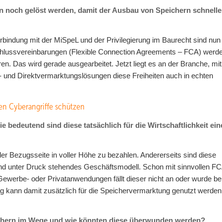
 noch gelöst werden, damit der Ausbau von Speichern schnelle
rbindung mit der MiSpeL und der Privilegierung im Baurecht sind nun
nschlussvereinbarungen (Flexible Connection Agreements – FCA) werde
. Das wird gerade ausgearbeitet. Jetzt liegt es an der Branche, mit
- und Direktvermarktungslösungen diese Freiheiten auch in echten
gen Cyberangriffe schützen
 bedeutend sind diese tatsächlich für die Wirtschaftlichkeit ein
der Bezugsseite in voller Höhe zu bezahlen. Andererseits sind diese
nd unter Druck stehendes Geschäftsmodell. Schon mit sinnvollen FC
ewerbe- oder Privatanwendungen fällt dieser nicht an oder wurde ber
ng kann damit zusätzlich für die Speichervermarktung genutzt werden
chern im Wege und wie könnten diese überwunden werden?