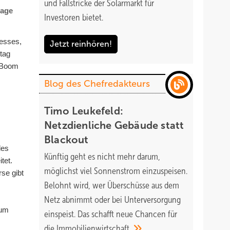
und Fallstricke der Solarmarkt für
rage
Investoren bietet.
zesses,
Jetzt reinhören!
tag
m Boom
Blog des Chefredakteurs
Timo Leukefeld:
Netzdienliche Gebäude statt
Blackout
des
Künftig geht es nicht mehr darum,
tet.
möglichst viel Sonnenstrom einzuspeisen.
se gibt
Belohnt wird, wer Überschüsse aus dem
Netz abnimmt oder bei Unterversorgung
aum
einspeist. Das schafft neue Chancen für
die
Immobilienwirtschaft.