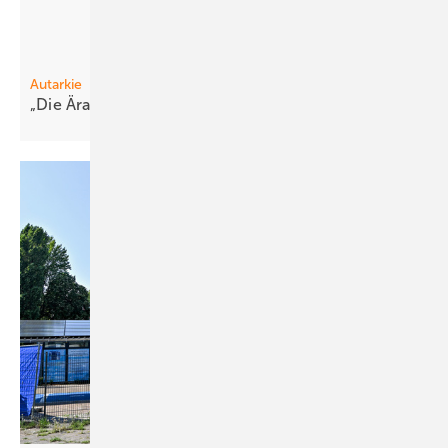
Autarkie
„Die Är a der re inen Photovoltaik ist
vorbei“