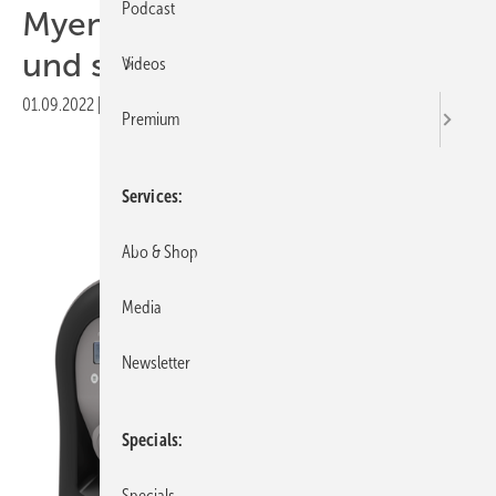
Podcast
Myenergi: intelligent Laden
und steuern
Videos
01.09.2022
|
Druckvorschau
Premium
Services
Abo & Shop
Media
Newsletter
Specials
Specials