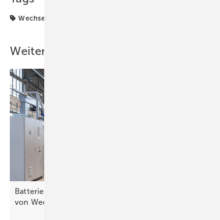
Wechselrichter
Weitere Inhalte
Batteriewechsel für E-Lkw: TU-Start-up plant Netz
von
Wechselstationen