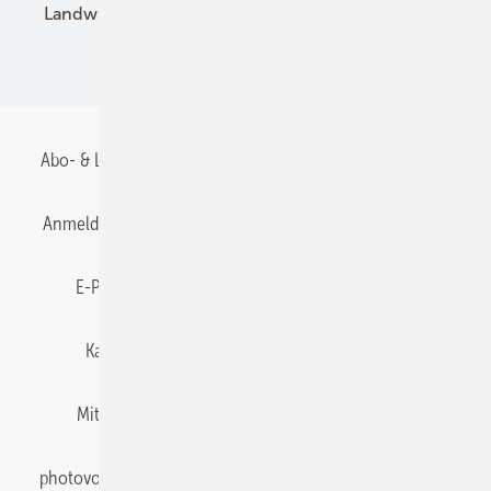
Landwirtschaft
Mieterstrom
Fachhandel
BIPV
Abo- & Leserservice
AGB
Alle Inhalte chronologisch
Anmelden
Anmeldung & Registrierung
Datenschutz
E-Paper
Gentner Energy Media
Impressum
Karriere bei Gentner
Team
Mediaservice
Mitgliedschaften und Engagement
Newsletter
photovoltaik abonnieren
Privacy Manager
pv Europe