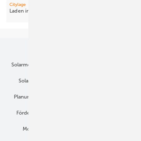
Citylage
Laden i m
ParkTurm
Unsere Themen
Solarmodule
DC-Technik
Wechselrichter
Solarspeicher
AC-Technik
Wartung
Planung
E-Mobilität
Wärme
Recht
Förderung
Preise
Hybridgeneratoren
Montage
Installation
Solarparks