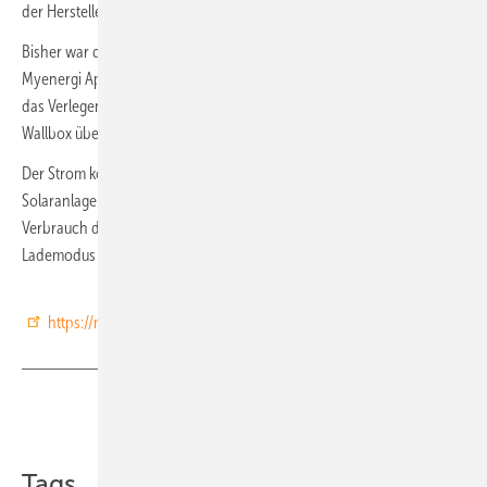
der Hersteller.
Bisher war die Zusatzkomponente hub nötig, um alle Geräte über die
Myenergi App zu steuern und zu überwachen, wenn Hausbesitzer auf
das Verlegen von Kabeln verzichten wollten. Nun kommuniziert die
Wallbox über WLAN und Ethernet.
Der Strom kommt dabei je nach Verfügbarkeit aus der eigenen
Solaranlage oder dem öffentlichen Netz. Im Lademodus Eco wird der
Verbrauch des öffentlichen Stroms auf ein Minimum reduziert. Im
Lademodus Eco+ wird ausschließlich mit Überschussenergie geladen.
https://myenergi.de/
Teilen
Link kopieren
Tags