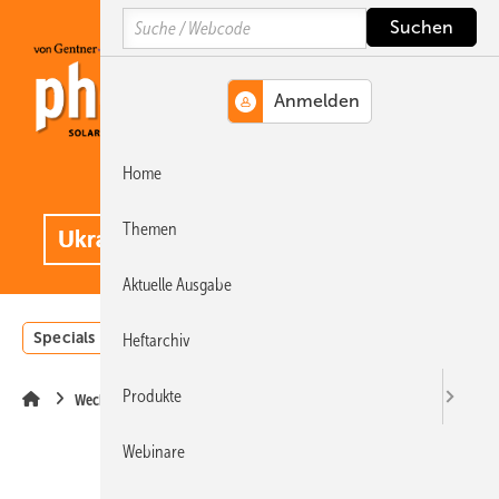
Springe
Springe
Springe
Search
auf
auf
auf
Hauptinhalt
Hauptmenü
SiteSearch
Home
MENÜ
.
Themen
Aktuelle Ausgabe
Specials
Einstrahlungsatlas
Landwirtschaft
Invest
Heftarchiv
Produkte
Wechselrichter
Webinare