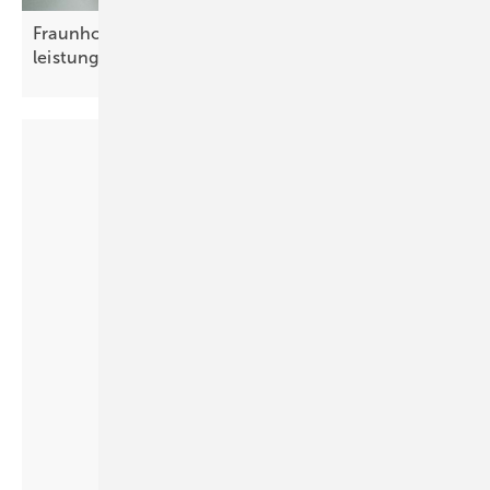
Fraunhofer IZM entwickelt kleinen,
leistungsstarken Wechselrichter für
E-Autos