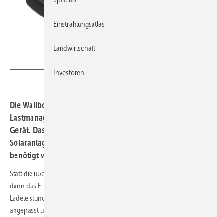
Einstrahlungsatlas
Landwirtschaft
Myenergi
Investoren
Die Wallbox Zappi vereint ein dynamisches
Lastmanagement und solares Überschussladen in einem
Gerät. Das heißt, das Gerät erkennt, wenn die
Solaranlage gerade mehr Strom produziert als im Haus
benötigt wird.
Statt die überschüssige Energie ins Netz einzuspeisen, lädt die Wallbox
dann das E-Auto. Laufen mehrere Geräte im Haus, wird die
Ladeleistung des E-Autos zwischen 1,4 bis 22 Kilowatt individuell
angepasst und die Stromversorgung im Haus gesichert, beschriebt