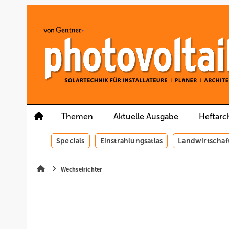
Springe
Springe
Springe
auf
auf
auf
Hauptinhalt
Hauptmenü
SiteSearch
Themen
Aktuelle Ausgabe
Heftarc
Specials
Einstrahlungsatlas
Landwirtschaf
Wechselrichter