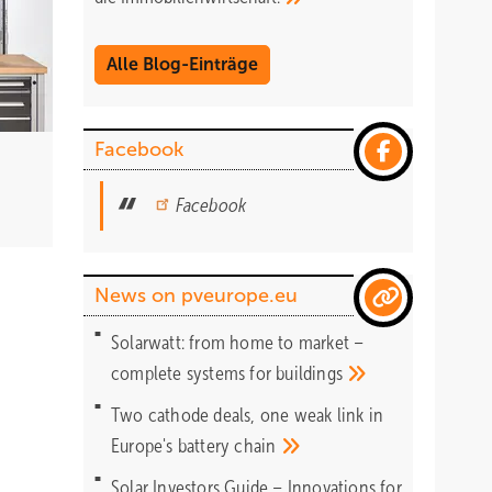
Alle Blog-Einträge
ene
n, die
Facebook
Facebook
News on pveurope.eu
rkus
Solarwatt: from home to market –
 den
complete systems for
buildings
Two cathode deals, one weak link in
Europe's battery
chain
rt kann
Solar Investors Guide – Innovations for