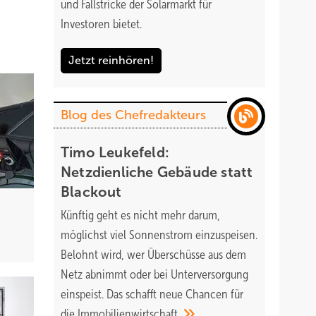
und Fallstricke der Solarmarkt für
ings
Investoren bietet.
Jetzt reinhören!
er
 der
Blog des Chefredakteurs
Timo Leukefeld:
Netzdienliche Gebäude statt
Blackout
Künftig geht es nicht mehr darum,
möglichst viel Sonnenstrom einzuspeisen.
Belohnt wird, wer Überschüsse aus dem
Netz abnimmt oder bei Unterversorgung
auf
einspeist. Das schafft neue Chancen für
die
Immobilienwirtschaft.