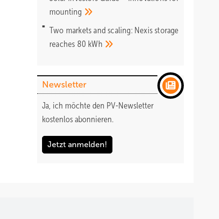
3,6 und
mounting
Two markets and scaling: Nexis storage
reaches 80
kWh
awatt
Newsletter
r, der
Ja, ich möchte den PV-Newsletter
kostenlos abonnieren.
Jetzt anmelden!
els
unden