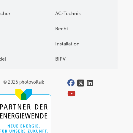
konnte.
icher
AC-Technik
 lässt
Laden.
Recht
den
Installation
del
BIPV
 die
em er
© 2026 photovoltaik
 den
r den