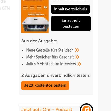
 die
on GTM
Inhaltsverzeichnis
Einzelheft
bestellen
 Mal
Aus der Ausgabe:
che
Neue Gestelle fürs
Steildach
Mehr Speicher fürs
Geschäft
Julius Möhrstedt im
Interview
d“,
2 Ausgaben unverbindlich testen:
 wurden
Jetzt kostenlos testen!
ßeren
deutet
Jetzt aufs Ohr - Podcast