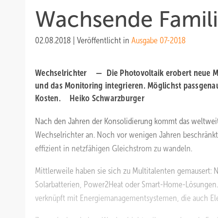
Wachsende Famil
02.08.2018
|
Veröffentlicht in
Ausgabe 07-2018
Wechselrichter — Die Photovoltaik erobert neue Mär
und das Monitoring integrieren. Möglichst passgena
Kosten. Heiko Schwarzburger
Nach den Jahren der Konsolidierung kommt das weltweit
Wechselrichter an. Noch vor wenigen Jahren beschränkt
effizient in netzfähigen Gleichstrom zu wandeln.
Mittlerweile haben sie sich zu Multitalenten gemausert:
Solarbatterien, Power2Heat oder Smart-Home-Lösungen. S
verknüpft mit Energiemanagementsystemen, die auch Ele