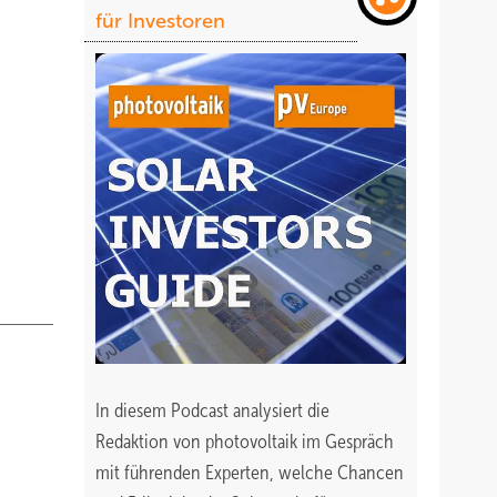
für Investoren
ilowatt
den, um
-
rozent.
In diesem Podcast analysiert die
Redaktion von photovoltaik im Gespräch
mit führenden Experten, welche Chancen
reit.