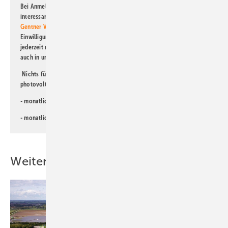
Bei Anmeldung zu diesem Newsletter bin ich damit einverstanden, über
interessante Verlags- und Online-Angebote
der Marken der Alfons W.
Gentner Verlag GmbH & Co. KG
informiert zu werden. Diese
Einwilligung kann ich jederzeit widerrufen und eine Abmeldung ist
jederzeit möglich. Informationen zum Umgang mit Daten finden Sie
auch in unserer
Datenschutzerklärung
.
Nichts für Sie dabei? Dann lesen Sie doch einen unserer weiteren
photovoltaik-Newsletter!
- monatlicher
Newsletter für Investoren
- monatlicher
Newsletter PV für die Landwirtschaft
Weitere Inhalte