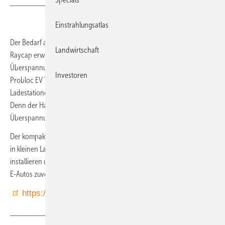
Einstrahlungsatlas
Der Bedarf an Lösungen für ein sicheres Laden nimmt zu. Hersteller
Landwirtschaft
Raycap erweitert mit dem neuen Probloc EV T2 V das Sortiment der
Überspannungsschutzlösungen für E-Ladestationen. Der neue
Investoren
Probloc EV T2 V wurde speziell für den Schutz von kleinen AC-
Ladestationen oder Wallboxen auch im privaten Umfeld entwickelt.
Denn der Hausanschluss ist nicht ausreichend vor
Überspannungsschäden geschützt.
Der kompakte Bautyp findet mit einer Breite von 35 Millimetern auch
in kleinen Ladestationen Platz, ist besonders schnell und einfach zu
installieren und schützt Ladestationen sowie daran angeschlossene
E-Autos zuverlässig vor Überspannungsschäden.
https://raycap.de/