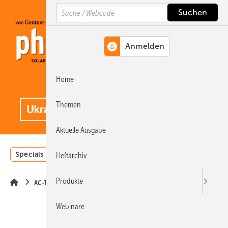
Springe
Springe
Springe
Search
auf
auf
auf
Hauptinhalt
Hauptmenü
SiteSearch
Home
MENÜ
.
Themen
Aktuelle Ausgabe
Specials
Einstrahlungsatlas
Landwirtschaft
Invest
Heftarchiv
Produkte
AC-Technik
Webinare