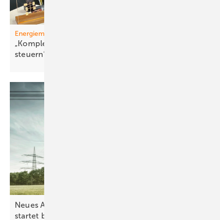
Energiemanager
„Ko mplexe Sy steme kann man durchaus einfach
steuern“
Neues Auswahlverfahren für Großbatteriespeicher
startet
bald