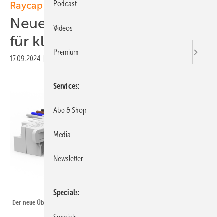
Podcast
Raycap
Neuer Überspannungsschutz
Videos
für ­kleine Wallboxen
Premium
17.09.2024
|
Druckvorschau
Services
Abo & Shop
Media
Newsletter
Raycap
Specials
Der neue Überspannungsschutz für Ladepunkte von Raycap.
Specials