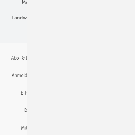
Montage
Installation
Solarparks
Landwirtschaft
Mieterstrom
Fachhandel
BIPV
Abo- & Leserservice
AGB
Alle Inhalte chronologisch
Anmelden
Anmeldung & Registrierung
Datenschutz
E-Paper
Gentner Energy Media
Impressum
Karriere bei Gentner
Team
Mediaservice
Mitgliedschaften und Engagement
Newsletter