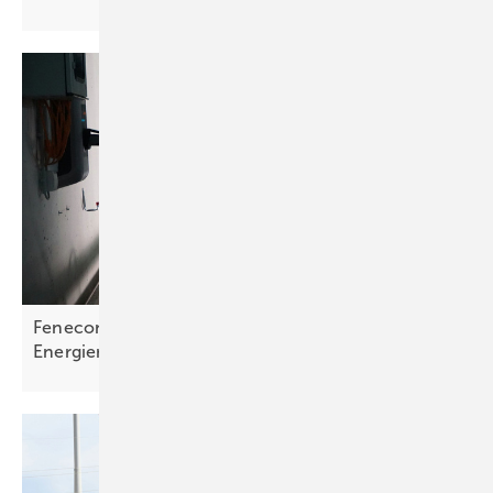
Fenecon und The Mobility House verzahnen
Energiemanagement und
Ladeinfrastruktur