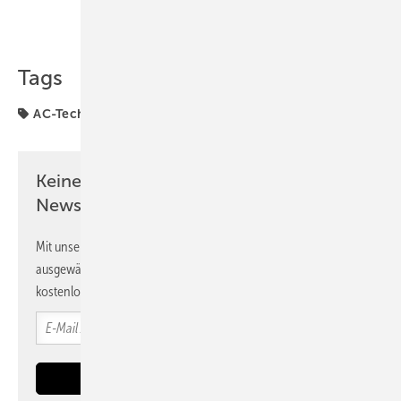
Teilen
Link kopieren
Tags
AC-Technik
Raycap
Wallbox
Keine Zeit? Kein Problem mit dem PV
Newsletter!
Mit unserem Newsletter erhalten Sie regelmäßig von uns
ausgewählte Informationen und Neuigkeiten, gebündelt und
kostenlos direkt ins Postfach.