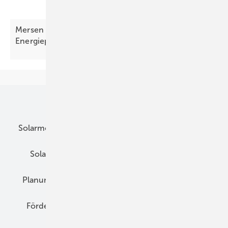
Mersen schützt DC- und AC-Seite von
Energieprojekten
Unsere Themen
Solarmodule
DC-Technik
Wechselrichter
Solarspeicher
AC-Technik
Wartung
Planung
E-Mobilität
Wärme
Recht
Förderung
Preise
Hybridgeneratoren