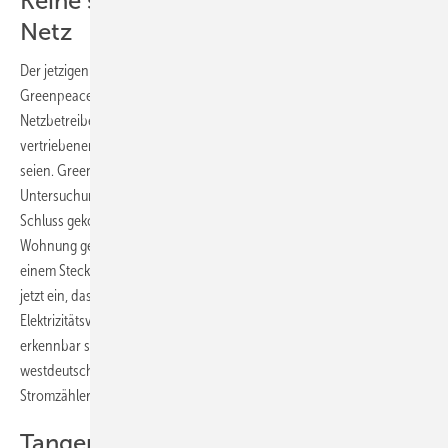
Keine störende Rückwirkung auf das
Netz
Der jetzigen Erlaubnis ging ein langer Streit zwischen Westnetz und
Greenpeace Energy vorausgegangen. Dabei ging es darum, dass der
Netzbetreiber den Anschluss der vom Ökostromversorger
vertriebenen Plug-in-Module blockierte, weil die Gefahren zu hoch
seien. Greenpeace Energy hingegen verwies auf einschlägige
Untersuchungen genau zu diesen Gefahren. Dort ist man zu dem
Schluss gekommen, dass eine normale Kundenanlage in einer
Wohnung genügend Leistungsreserven mitbringe, um den Strom aus
einem Steckermodul aufnehmen zu können. Zudem räumt Westnetz
jetzt ein, dass schädliche oder störende Rückwirkungen auf das
Elektrizitätsversorgungsnetz bei dieser Anlagenleistung nicht
erkennbar seien. Unterhalb der 300-Watt-Grenze verzichtet der
westdeutsche Netzbetreiber deshalb auch auf den Einbau von
Stromzählern mit Rücklaufsperre.
Tangermann: „Andere Netzbetreiber