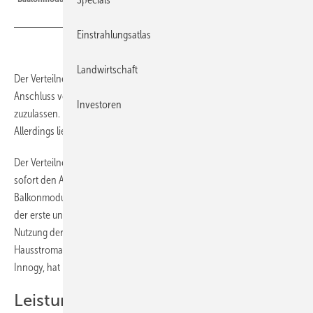
Einstrahlungsatlas
Landwirtschaft
Der Verteilnetzbetreiber Westnetz hat sich dazu entschlossen, den
Anschluss von Plug-in-Modulen bis zu einer Leistung von 300 Watt
Investoren
zuzulassen. Der Nutzer muss die Anlage jedoch weiterhin anmelden.
Allerdings liegen die bürokratischen Hürden sehr niedrig.
Der Verteilnetzbetreiber Westnetz mit Sitz in Dortmund ermöglicht ab
sofort den Anschluss von sogenannten Plug-in-Modulen, auch als
Balkonmodule bekannt. Das teilt Greenpeace Energy mit. Damit macht
der erste und gleichzeitig größte Verteilnetzbetreiber den Weg für die
Nutzung der kleinen Solaranlagen frei, die mit einem Stecker an die
Hausstromanlage angeschlossen werden. Westnetz, eine Tochter von
Innogy, hat immerhin 185.000 Kilometer Stromnetz in seiner Obhut.
Leistungsreserve der