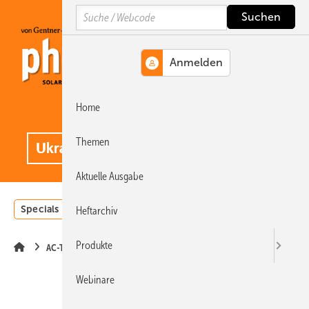
Springe
Springe
Springe
Search
auf
auf
auf
Hauptinhalt
Hauptmenü
SiteSearch
Home
MENÜ
.
Themen
Aktuelle Ausgabe
Specials
Einstrahlungsatlas
Landwirtschaft
Invest
Heftarchiv
Produkte
AC-Technik
Webinare