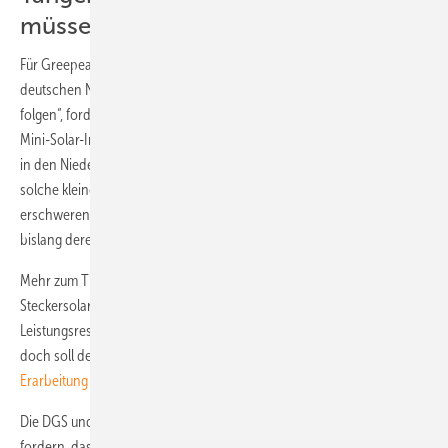
müssen folgen“
Für Greepeace Energy ist dies aber nur ein Etappensieg. „Die anderen
deutschen Netzbetreiber müssen dem Vorbild von Westnetz nun
folgen“, fordert Tangermann. „Noch aber schüchtern viele Betreiber
Mini-Solar-Interessenten massiv ein.“ Er verweist auf die Regelugnen
in den Niederlanden, wo bereits rund 200.000 Haushalte problemlos
solche kleinen Solaranlagen betreiben. „In Deutschland hingegen
erschweren veraltete technische Normen und gesetzliche Regeln
bislang deren Einsatz“, kritisiert Tangermann. (Sven Ullrich)
Mehr zum Thema: Die Erstellung einer Norm zur Installation von
Steckersolargeräten ist weiter vorangekommen. Die
Leistungsreserven der Stromleitungen sollen Berücksichtigung finden,
doch soll der Elektriker diese vorher prüfen.
Zudem steht die
Erarbeitung einer eigenen Produktnorm auf dem Programm.
Die DGS und die Verbraucherschutzzentrale Nordrhein-Westfalen
fordern, dass besondere Ausnahmeregelungen für sogenannte