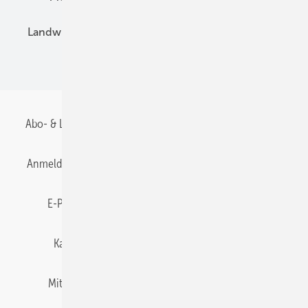
Landwirtschaft
Mieterstrom
Fachhandel
BIPV
Abo- & Leserservice
AGB
Alle Inhalte chronologisch
Anmelden
Anmeldung & Registrierung
Datenschutz
E-Paper
Gentner Energy Media
Impressum
Karriere bei Gentner
Team
Mediaservice
Mitgliedschaften und Engagement
Newsletter