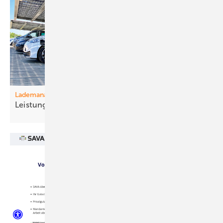
Lademanagement
Leistung clever
steuern