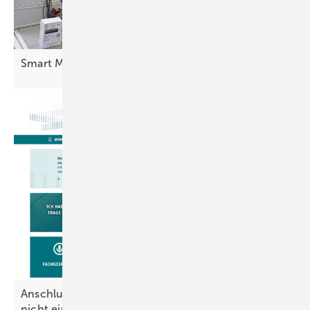
Smart Meter: Rollout kommt nicht
voran
Anschluss erlaubt, wenn Netzbetreiber Fristen
nicht
einhält