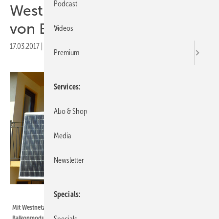
Podcast
Westnetz erlaubt Anschluss
von Balkonmodulen
Videos
17.03.2017
|
Druckvorschau
Premium
Services
Abo & Shop
Media
Newsletter
Sun Invention
Specials
Mit Westnetz gibt der erste Verteilnetzbetreiber seien Widerstand gegen
Balkonmodule auf.
Specials