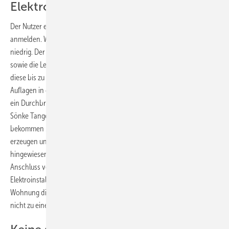
Elektroinstallation prüfen
Der Nutzer eines Plug-in-Moduls muss allerdings die Anlage
anmelden. Westnetz legt dafür aber die bürokratischen Hürden sehr
niedrig. Der Nutzer miss lediglich seinen Namen und seine Adresse
sowie die Leistung und das Fabrikat der Module melden. Dann kann er
diese bis zu einer Leistungsgrenze von 300 Watt ohne sonstige
Auflagen in die Steckdose stecken. „Das Einlenken von Westnetz ist
ein Durchbruch für die städtische Energiewende in Bürgerhand“, sagt
Sönke Tangermann, Vorstand bei Greenpeace Energy. „Damit
bekommen Millionen von Mietern die Chance, sauberen Strom zu
erzeugen und selbst zu verbrauchen.“ Allerdings sei hier darauf
hingewiesen, dass derzeit bundesweit gültige Normen für den
Anschluss von Steckermodulen entwickelt werden und ein
Elektroinstallateur vorher messen sollte, ob die Elektroanlage in der
Wohnung die notwendigen Leistungsreserven mitbringt, damit es
nicht zu einem Kabelbrand kommt.