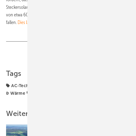
Steckersolaranlagen eingeführt werden. Anlagen mit einer Leistung
von etwa 600 Watt sollten unter anderem unter eine Bagatellgrenze
fallen.
Dies berge technisch keine Risiken.
Teilen
Link kopieren
Tags
AC-Technik
Generator & Zubehör
Recht
Strom
& Wärme
balkonmodul
Weitere Inhalte