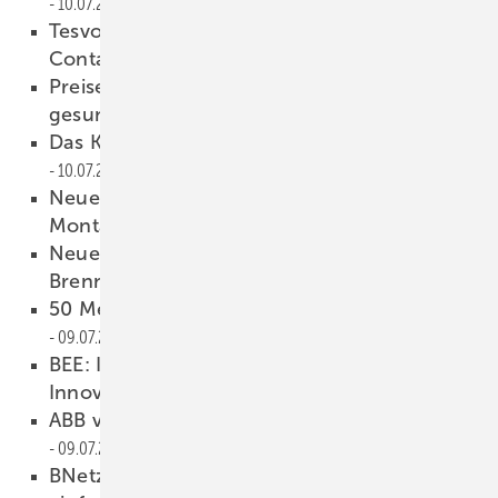
10.07.2019
Tesvolt zeigt Megawattspeicher im
Container
10.07.2019
Preise für kleine Solaranlagen sind nicht
gesunken
10.07.2019
Das Konzept des BEE zur CO2-Bepreisung
10.07.2019
Neues Video: PMT präsentiert neue
Montagesysteme und Carports
10.07.2019
Neue Generation der Heizgeräte mit
Brennstoffzellen
10.07.2019
50 Megawattspeicher für Braunkohlestrom
09.07.2019
BEE: Innovationsausschreibungen fehlen
Innovationen
09.07.2019
ABB verkauft Wechselrichtersparte an Fimer
09.07.2019
BNetzA: Erfassen der EEG-Umlage soll