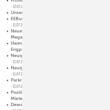
Fronius baut aus und der neue Solar-Log
12.07.2019
Unsere Produkte der Woche
12.07.2019
EEBus: über Herstellergrenzen vernetzen
11.07.2019
Neues Video: Tesvolt zeigt
Megawattspeicher im Container
11.07.2019
Heimspeicher helfen Verteilnetz bei
Engpässen
11.07.2019
Neuigkeiten aus der Photovoltaikbranche
11.07.2019
Neuigkeiten aus der Photovoltaikbranche
11.07.2019
Parkregler auf dem neuesten Stand
11.07.2019
Positive Weichenstellungen für den
Mieterstrom in Hessen
10.07.2019
Dewetron: Daten in Echtzeit erfassen