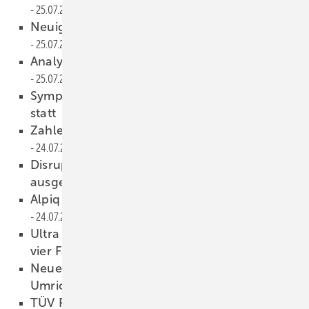
25.07.2019
Neuigkeiten aus der Photovoltaikbranche
25.07.2019
Analysesoftware von Raycatch nutzt KI
25.07.2019
Symposium solares Bauen findet in Zürich
statt
24.07.2019
Zahlen zum Strommix in Frankreich
24.07.2019
Disruptives Verfahren für Wafer
ausgezeichnet
24.07.2019
Alpiq schließt neuen PPA in Spanien
24.07.2019
Ultra Fast Charger: Schnellladestation für
vier Fahrzeuge
24.07.2019
Neues Video: Sungrow zeigt einphasigen
Umrichter
23.07.2019
TÜV Rheinland verkürzt spezielles