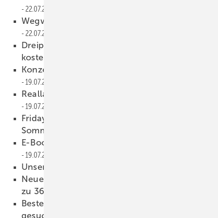
22.07.2019
Anzeige
Wegweisendes Urteil für Landwirte
22.07.2019
Dreiphasiger Umrichter kommt mit
kostenlosem Monitoring
22.07.2019
Konzernweit 100 Prozent Ökostrom ab 2020
19.07.2019
Reallabore setzen auf Wasserstoff
19.07.2019
Fridays for Future macht keine
Sommerpause
19.07.2019
E-Boote: Die Königin des Comer Sees
19.07.2019
Unsere Produkte der Woche
19.07.2019
Neues Video: Das Neon R von LG liefert bis
zu 360 Watt
18.07.2019
Beste Doktorandin der Elektrotechnik
gesucht
18.07.2019