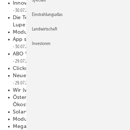
Innovation aus Lille gewinnt Solar Decathlon
30.07.2019
Einstrahlungsatlas
Die Technik des Druckluftspeicher unter der
Lupe
30.07.2019
Landwirtschaft
Modulpreise derzeit stabil
30.07.2019
App steigert den solaren Eigenverbrauch
Investoren
30.07.2019
ABO Wind entwickelt Hybridspeicher
29.07.2019
Clickcon: Solarer Carport
29.07.2019
Neues Video: Baywa r.e. erklärt Novotegra
29.07.2019
Wir (ver)brauchen 1,75 Erden
29.07.2019
Österreich: Verbände starten Petition für
Ökostromausbau
29.07.2019
Solarverband Bayern gegründet
29.07.2019
Modulengpass in Sicht?
29.07.2019
Megawattspeicher im Container
29.07.2019