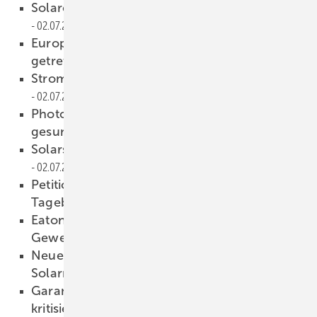
Solarenergie im Juni stärkste Energiequelle
02.07.2019
Europäische Drohnenverordnung in Kraft
getreten
02.07.2019
Stromleitungen effizient optimieren
02.07.2019
Photovoltaikzubau im Mai 2019 weiter
gesunken
02.07.2019
Solarstecker für hohe Spannungen
02.07.2019
Petition für mehr Erneuerbare in
Tagebauregionen übergeben
01.07.2019
Eaton Electric: Second-Life-Akkus im
Gewerbespeicher
01.07.2019
Neues Video: Montagesysteme für
Solarmodule
01.07.2019
Garantien für Solarspeicher: Senec lenkt bei
kritisierten Klauseln ein
01.07.2019