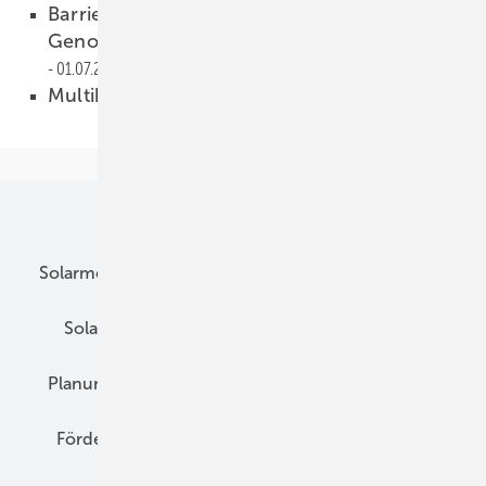
Barrieren für Mieterstrom bei
Genossenschaften werden beseitigt
01.07.2019
Multibusbar fürs Eigenheim
01.07.2019
Unsere Themen
Solarmodule
DC-Technik
Wechselrichter
Solarspeicher
AC-Technik
Wartung
Planung
E-Mobilität
Wärme
Recht
Förderung
Preise
Hybridgeneratoren