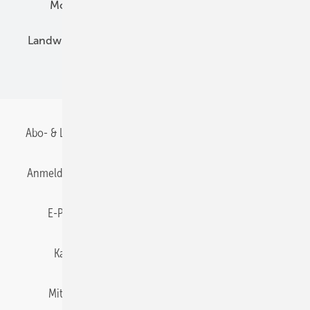
Montage
Installation
Solarparks
Landwirtschaft
Mieterstrom
Fachhandel
BIPV
Abo- & Leserservice
AGB
Alle Inhalte chronologisch
Anmelden
Anmeldung & Registrierung
Datenschutz
E-Paper
Gentner Energy Media
Impressum
Karriere bei Gentner
Team
Mediaservice
Mitgliedschaften und Engagement
Newsletter