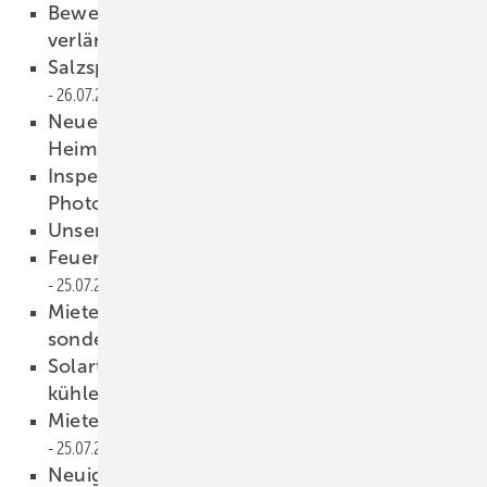
Bewerbungsfrist für europäischen Solarpreis
verlängert
26.07.2019
Salzspeicher für die Wärmewende
26.07.2019
Neues Video: RCT Power zeigt effizienten
Heimspeicher
26.07.2019
Inspektion und Reparatur von
Photovoltaikanlagen
26.07.2019
Unsere Produkte der Woche
26.07.2019
Feuerwache bekommt Notstromversorgung
25.07.2019
Mieterstrom: Keine höheren Fördersätze,
sondern weniger Marktbarrieren
25.07.2019
Solartipp: Klimafreundlich mit Photovoltaik
kühlen
25.07.2019
Mieterstrom aus der Solarfassade
25.07.2019
Neuigkeiten aus der Photovoltaikbranche