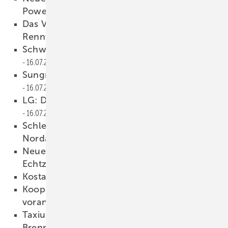
Power
17.07.2019
Das Vattenfall Solar Team präsentiert
Rennwagen
16.07.2019
Schweiz: Photovoltaik leicht im Aufwind
16.07.2019
Sungrow zeigt einphasigen Umrichter
16.07.2019
LG: Das NeonR Prime liefert bis zu 360 Watt
16.07.2019
Schletter Group baut Geschäft in
Nordamerika aus
16.07.2019
Neues Video: Dewetron misst Daten in
Echtzeit
16.07.2019
Kostals dreiphasiger Hybrid
16.07.2019
Kooperation bringt Berlin beim Solarausbau
voran
15.07.2019
Taxiunternehmen fährt mit
Brennstoffzellenautos
15.07.2019