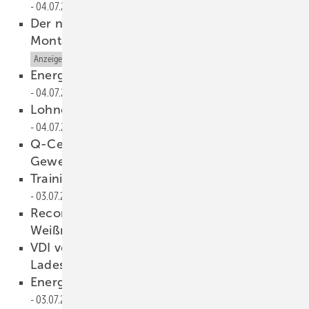
04.07.2019
Der neueste Stand in Sachen Photovoltaik
Montagesystem Auslegung
04.07.2019
Anzeige
Energiezähler für Stromtankstellen
04.07.2019
Lohnender Zusatznutzen auf dem Dach
04.07.2019
Anzeige
Q-Cells bietet Direktvermarktung für
Gewerbekunden
03.07.2019
Trainingszentrum gegen Hacker startet
03.07.2019
Recom baut neue Modulfabrik in
Weißrussland
03.07.2019
VDI veröffentlicht Richtlinie für
Ladestationen in Gebäuden
03.07.2019
Energiemanager steigert Eigenverbrauch
03.07.2019