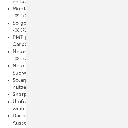
einfacher werden
09.07.2019
Montagesystem für Metalldächer
09.07.2019
So geht’s weiter beim Kohleausstieg
08.07.2019
PMT präsentiert neue Montagesysteme und
Carports
08.07.2019
Neues Forschungszentrum eingeweiht
08.07.2019
Neue Dachorganisation für Ökoenergie im
Südwesten
08.07.2019
Solarpotenzial auf Gewerbehallen stärker
nutzen
08.07.2019
Sharp: Drei neue in der Serie
08.07.2019
Umfrage: Industrie in Sachen Klimaschutz
weiter als die Politik
05.07.2019
Dachanlagen in Frankreich:
Ausschreibungsvolumen nur zur Hälfte