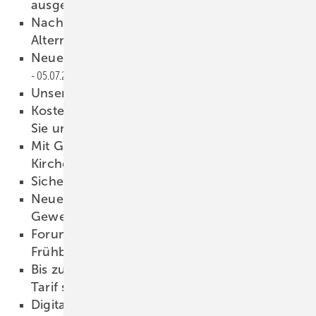
ausgeschöpft
05.07.2019
Nach dem HOAI-Urteil: Konsequenzen und
Alternativen
05.07.2019
Neuer Rekord für CIGS-Solarzellen
05.07.2019
Unsere Produkte der Woche
05.07.2019
Kostenlose Webinare von uns für Sie: Sagen
Sie uns Ihre Meinung!
05.07.2019
Mit Gottes Segen: Dachsanierung einer
Kirche mit integrierten Modulen
04.07.2019
Sichere Stromversorgung
04.07.2019
Neues Video: Second-Life-Akkus für
Gewerbespeicher
04.07.2019
Forum Handwerk digital: Rabatt für
Frühbucher
04.07.2019
Bis zum 09.09.2019 vergünstigten Early Bird
Tarif sichern!
04.07.2019
Digitalisierung praxisnah erleben!