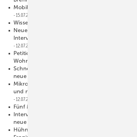
Mobilität: Batterie versus Brennstoffzelle
15.07.2019
Wissenschaftspreise verliehen
15.07.2019
Neues Batteriewerk von Tesvolt und
Interview mit SMA-CEO Jürgen Reinert
12.07.2019
Petition für Photovoltaikanlagen auf
Wohngebäuden
12.07.2019
Schnellere Schrägdachmontage und die
neue Gigafab von Tesvolt
12.07.2019
Mikrowechselrichter erleichtern die Planung
und neue Trends bei Solarmodulen
12.07.2019
Fünf Millionen Module getestet
12.07.2019
Interview mit SMA-Chef Jürgen Reinert und
neue Mikrowechselrichter
12.07.2019
Hühner hinterm Solarzaun
12.07.2019