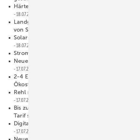
Härtere Strafen für Stromzocker geplant
18.07.2019
Landgericht bestätigt Garantiebedingungen
von Sonnen
18.07.2019
Solar-Carport und Wall-Boxen für BMWi
18.07.2019
Strom mit Keramik speichern
17.07.2019
Neues Verfahren für Perowskit-Zellen
17.07.2019
2-4 Energy entwickelt Druckluftspeicher für
Ökostrom
17.07.2019
Rehl nimmt Solarmax ins Sortiment
17.07.2019
Bis zum 09.09.2019 vergünstigten Early Bird
Tarif sichern!
17.07.2019
Digitalisierung praxisnah erleben!
17.07.2019
Neuer AC-Batteriewechselrichter von RCT