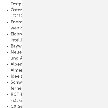
Testprogramm für Solarmodule
23.07.2019
Österreicher kaufen mehr Elektroautos
23.07.2019
Energiegenossenschaften haben immer
weniger Spielräume
23.07.2019
Eichrechtskonforme duale Steckdose mit
intelligenten Funktionen
23.07.2019
Baywa r.e. erklärt Novotegra
22.07.2019
Neuer Blog: Mehr Sonne für Alpenhotels
und Almen!
22.07.2019
Alpentourismus: Mehr Sonne für Hotels und
Almen!
22.07.2019
Idee zur Mobilitätswende?
22.07.2019
Schweiz: Wind- und Sonnenstrom unter
ferner liefen
22.07.2019
RCT Power zeigt effizienten Heimspeicher
22.07.2019
CX Series steht für Extreme Performance