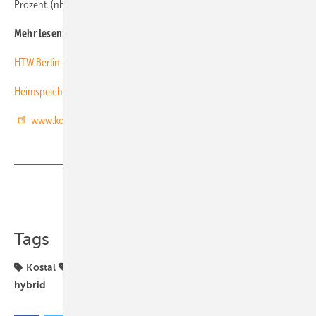
Prozent. (nhp)
Mehr lesen:
HTW Berlin nimmt 20 Heimspeicher unter die Lupe
Heimspeicher-Inspektion 2019: Mehrzahl der Systeme überzeugen
www.kostal-solar-electric.com
Teilen
Link kopieren
Tags
Kostal
Produktneuheiten
Strom & Wärme
hybrid