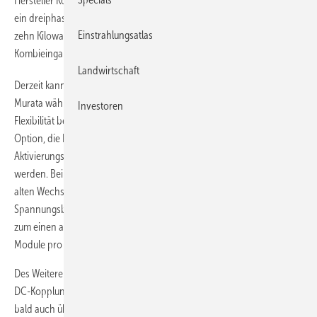
Hersteller Kostal bietet mit dem Hybridwechselrichter Plenticore plus
ein dreiphasiges Gerät in fünf Leistungsklassen zwischen 4,2 und
Einstrahlungsatlas
zehn Kilowatt. Er verfügt über drei MPP-Tracker, davon einen
Kombieingang zum Anschluss einer Hochvoltbatterie.
Landwirtschaft
Derzeit kann der Kunde hier zwischen den Modellen von BYD und
Murata wählen, aber weitere Modelle sollen bald folgen. Neben dieser
Investoren
Flexibilität bei der Batterieauswahl bietet der Plenticore plus auch die
Option, die Batterie zu einem späteren Zeitpunkt nachzurüsten. Der
Aktivierungscode kann dazu jederzeit über den Webshop erworben
werden. Beim Neubau von Solaranlagen oder beim Repowering von
alten Wechselrichtern bieten sich dank des optimalen
Spannungsbereichs vielfältige Möglichkeiten. Diese beziehen sich
zum einen auf die Art der Solarmodule und zum anderen auf die
Module pro Strang (von 5 bis 22 Module).
Des Weiteren verfügt der Batterieumrichter über eine hocheffiziente
DC-Kopplung für die Solaranlage und den Batteriespeicher und wird
bald auch überschüssige AC-Energie aus weiteren Energiequellen wie