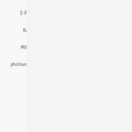
E-Paper
Gentner Energy Media
Impressum
Karriere bei Gentner
Team
Mediaservice
Mitgliedschaften und Engagement
Newsletter
photovoltaik abonnieren
Privacy Manager
pv Europe
RSS-Feed
Veranstaltungen / Webinare
© 2026 photovoltaik