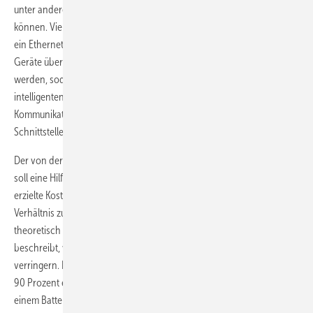
unter anderem weitere Solarwechselrichter oder BHKWs aufnehmen
können. Vielfältig sind auch die Kommunikationsmöglichkeiten: So ist
ein Ethernet-Anschluss für das LAN integriert. Hier können auch
Geräte über ModBus TCP (z.B. Sunspec oder EEBus) angeschlossen
werden, sodass der Plenticore zum Laden eines Stromers oder zur
intelligenten Temperaturregelung, eingebunden werden kann. Die
Kommunikation mit der Batterie läuft über RS485 oder LAN-
Schnittstellen.
Der von der HTW entwickelte System Performance Index, kurz SPI,
soll eine Hilfestellung beim Kauf der Speichersysteme sein. Er setzt die
erzielte Kosteneinsparung eines Batteriesystems mit Solarstrom ins
Verhältnis zu einem errechneten Einsparungspotenzial eines
theoretisch verlustfreien Systems. Mit anderen Worten: Der SPI
beschreibt, wie sehr Energieverluste die finanziellen Erlöse
verringern. Drei Speichersysteme haben einen SPI von knapp über
90 Prozent erzielt. Auf Platz eins steht der Plenticore von Kostal mit
einem Batteriespeicher von BYD. Er erreicht einen SPI von 91,4