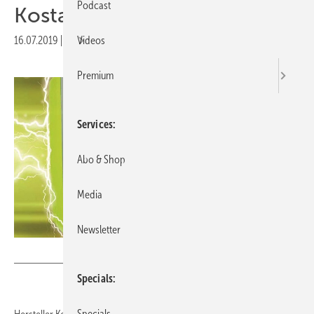
Podcast
Kostals dreiphasiger Hybrid
16.07.2019
|
Druckvorschau
Videos
Premium
Services
Abo & Shop
Media
Newsletter
Kostal
Specials
Specials