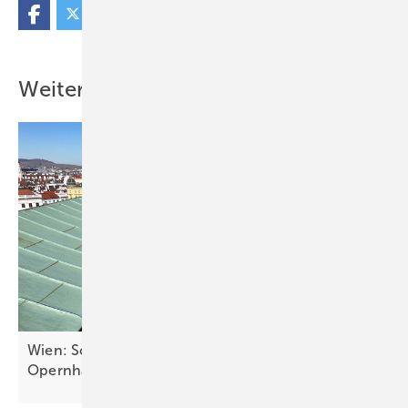
Weitere Inhalte
Wien: Solar versorgt denkmalgeschütztes
Opernhaus