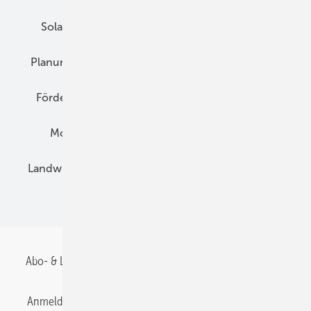
Solarspeicher
AC-Technik
Wartung
Planung
E-Mobilität
Wärme
Recht
Förderung
Preise
Hybridgeneratoren
Montage
Installation
Solarparks
Landwirtschaft
Mieterstrom
Fachhandel
BIPV
Abo- & Leserservice
AGB
Alle Inhalte chronologisch
Anmelden
Anmeldung & Registrierung
Datenschutz