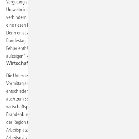
Vergütung von Solarparks mit mehr als zehn Megawatt Leistung. „Dass
Umweltminister Röttgen alles tut, um diesen Vermittlungsausschuss zu
verhindern ist klar. Zwei Tage vor der Wahl in NRW wäre die Anrufung
eine riesen Blamage für den Minister und CDU-Spitzenkandidaten.
Denn er ist verantwortlich für den Kabinettsentwurf, der schon im
Bundestag massiv zusammengestutzt wurde und weiterhin viele
Fehler enthält, wie die bisherigen Stellungnahmen im Bundesrat
aufzeigen“, kommentiert Fell die Angebote Röttgens.
Wirtschaftspolitischer Appell aus Berlin
Die Unternehmen des Berlin Solar Network (BSN) appellierten am
Vormittag an ihre rot-schwarze Landesregierung. Sie solle
entschieden gegen den Gesetzesentwurf stimmen und sich damit
auch zum Solarstandort Berlin bekennen, heißt es in ihrem
wirtschaftspolitischen Appell. Die Solarbranche habe sich in Berlin-
Brandenburg besonders stark entwickelt. In wenigen Jahren seien in
der Region über 1.600 Unternehmen und mehr als 7.800 direkte
Arbeitsplätze entstanden. Allein in Berlin seien etwa 2.500
Arbeitsplätze bedroht. "Wir, Vertreter der Berliner Energiewirtschaft,