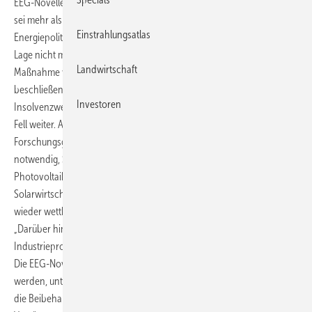
EEG-Novelle zur Photovoltaik nachzuverhandeln. Doch das Angebot
sei mehr als dürftig, lautet die Einschätzung von Grünen-
Einstrahlungsatlas
Energiepolitiker Hans-Josef Fell. „Das wäre aber in der derzeitigen
Lage nicht mehr als ein Tropfen auf dem heißen Stein und als
Landwirtschaft
Maßnahme viel zu spät. Heute eine Aufstockung der Solarforschung zu
beschließen, ist zwar wichtig und notwendig, kann aber die aktuelle
Investoren
Insolvenzwelle in der deutschen Solarindustrie nicht aufhalten“, so
Fell weiter. Aus Sicht der Grünen – die die Erhöhung der
Forschungsgelder bereits seit Jahren forderten – sei es vielmehr
notwendig, Staatsbürgschaften für notwendige Investitionen der
Photovoltaik-Unternehmen zu erteilen. Damit könnte die deutsche
Solarwirtschaft die Kreditklemmen der Banken überwinden und
wieder wettbewerbsfähig zur chinesischen Konkurrenz werden.
„Darüber hinaus muss das Bundeswirtschaftsministerium endlich ein
Industrieprogramm für die Solarbranche vorlegen“, sagte Fell weiter.
Die EEG-Novelle müsse daher an wichtigen Punkten nachgebessert
werden, unter anderem die Abschaffung des Vermarktungszwangs,
die Beibehaltung der alten Vergütungsklassen sowie die weitere