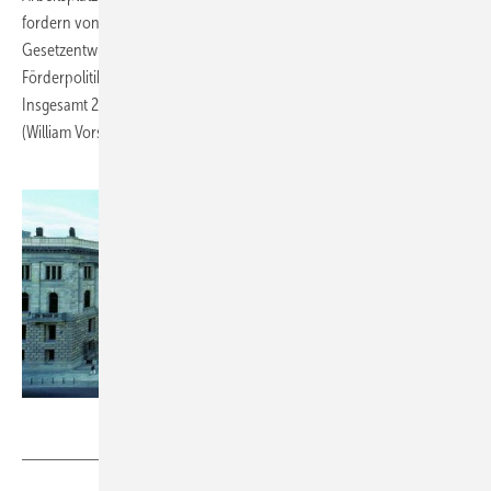
fordern von unserer Landesregierung ein klares Nein zum aktuellen
Gesetzentwurf und stattdessen eine stabile Wirtschafts- und
Förderpolitik" heißt es in dem Appell an die Berliner Landesregierung.
Insgesamt 23 Photovoltaik-Unternehmen haben ihn unterzeichnet.
(William Vorsatz/Sandra Enkhardt)
Foto: Bundesrat