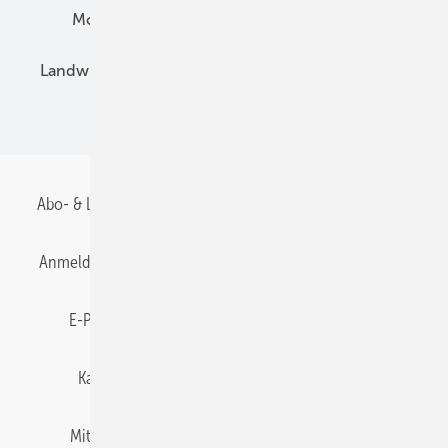
Montage
Installation
Solarparks
Landwirtschaft
Mieterstrom
Fachhandel
BIPV
Abo- & Leserservice
AGB
Alle Inhalte chronologisch
Anmelden
Anmeldung & Registrierung
Datenschutz
E-Paper
Gentner Energy Media
Impressum
Karriere bei Gentner
Team
Mediaservice
Mitgliedschaften und Engagement
Newsletter