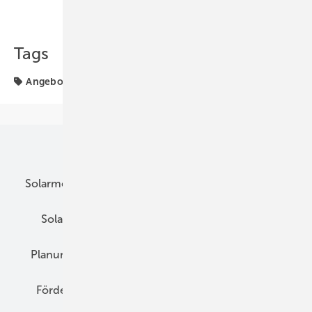
Teilen
Link kopieren
Tags
Angebot
Röttgen
Unsere Themen
Solarmodule
DC-Technik
Wechselrichter
Solarspeicher
AC-Technik
Wartung
Planung
E-Mobilität
Wärme
Recht
Förderung
Preise
Hybridgeneratoren