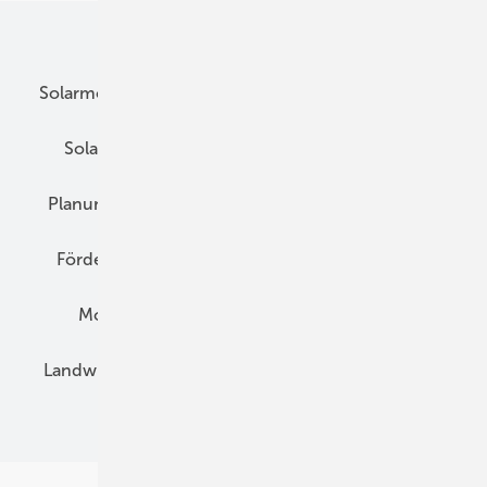
Unsere Themen
Solarmodule
DC-Technik
Wechselrichter
Solarspeicher
AC-Technik
Wartung
Planung
E-Mobilität
Wärme
Recht
Förderung
Preise
Hybridgeneratoren
Montage
Installation
Solarparks
Landwirtschaft
Mieterstrom
Fachhandel
BIPV