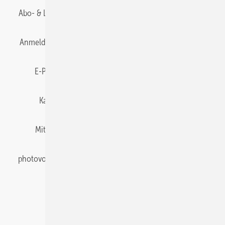
Abo- & Leserservice
AGB
Alle Inhalte chronologisch
Anmelden
Anmeldung & Registrierung
Datenschutz
E-Paper
Gentner Energy Media
Impressum
Karriere bei Gentner
Team
Mediaservice
Mitgliedschaften und Engagement
Newsletter
photovoltaik abonnieren
Privacy Manager
pv Europe
RSS-Feed
Veranstaltungen / Webinare
© 2026 photovoltaik