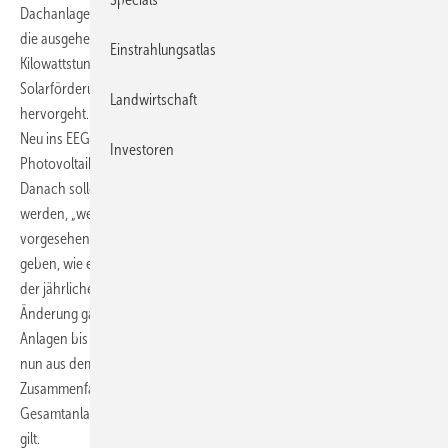
Dachanlagen zwischen zehn und 40 Kilowatt ins EEG aufgenommen,
die ausgehend vom 1. April eine Vergütung von 18,50 Cent je
Einstrahlungsatlas
Kilowattstunde erhalten sollen. Die monatliche Absenkung der
Solarförderung wird ebenfalls beibehalten, wie aus dem Beschluss
Landwirtschaft
hervorgeht.
Neu ins EEG wurde das Ende der Förderung bei einer installierten
Investoren
Photovoltaik-Leistung von 52 Gigawatt in Deutschland aufgenommen.
Danach sollen keine neuen Photovoltaik-Anlagen mehr gefördert
werden, „weil das Gesamtausbauziel erreicht ist“. Die vom Bundestag
vorgesehene Absenkung des Zubaukorridors wird es nun aber nicht
geben, wie es weiter hieß. Bis zum Erreichen der 52 Gigawatt bleibe
der jährliche Ausbaukorridor von 2.500 bis 3.500 Megawatt. Keine
Änderung gab es dagegen bei der Begrenzung der Solarförderung auf
Anlagen bis zehn Megawatt Leistung. Alle größeren Solarparks fielen
nun aus dem EEG. Allerdings sieht der Kompromiss vor, dass „für die
Zusammenfassung mehrerer Freiflächenanlagen zu einer
Gesamtanlage [...] künftig ein Umkreis von 2 statt bisher 4 Kilometern“
gilt.