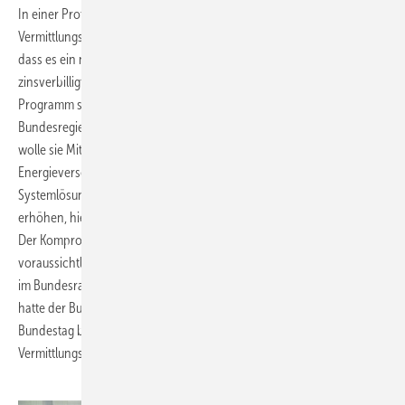
In einer Protokollerklärung, die aber formell kein Bestandteil des
Vermittlungsvorschlags sei, sichere die Bundesregierung zudem zu,
dass es ein neues „technologieoffenes Marktanreizprogramm“ mit
zinsverbilligten Krediten der KfW für Speicher geben soll. Das
Programm solle spätestens zum 1. Januar 2013 kommen. Die
Bundesregierung wolle es mit 50 Millionen Euro fördern. Außerdem
wolle sie Mittel zur Erforschung regenerativer
Energieversorgungssysteme, anwendungsnaher Photovoltaik-
Systemlösungen und Produktionstechnologien „substanziell“
erhöhen, hieß es weiter.
Der Kompromissvorschlag des Vermittlungsausschuss werde
voraussichtlich noch in dieser Woche sowohl im Bundestag als auch
im Bundesrat beraten. Beide Häuser müssen ihn billigen. Am 11. Mai
hatte der Bundesrat mit einer Zwei-Drittel-Mehrheit die vom
Bundestag beschlossene Novelle gestoppt und den
Vermittlungsausschuss angerufen. (Sandra Enkhardt)