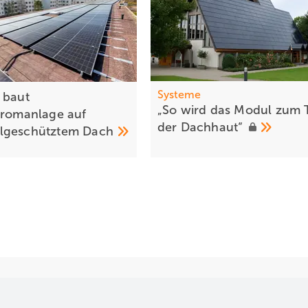
Systeme
 baut
„So wird das Modul zum T
tromanlage auf
der
Dachhaut“
lgeschütztem
Dach