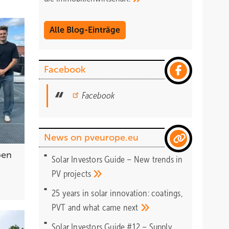
Alle Blog-Einträge
Facebook
Facebook
News on pveurope.eu
ben
Solar Investors Guide – New trends in
PV
projects
25 years in solar innovation: coatings,
PVT and what came
next
Solar Investors Guide #12 – Supply