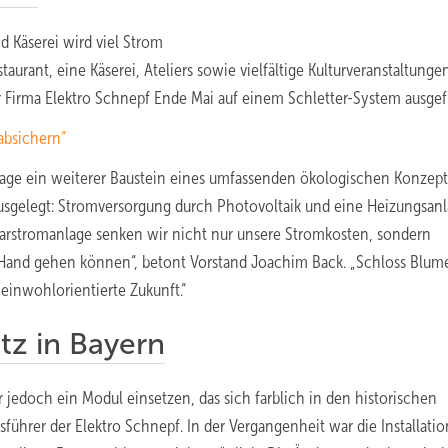
d Käserei wird viel Strom
aurant, eine Käserei, Ateliers sowie vielfältige Kulturveranstaltungen
Firma Elektro Schnepf Ende Mai auf einem Schletter-System ausgef
absichern“
lage ein weiterer Baustein eines umfassenden ökologischen Konzept
usgelegt: Stromversorgung durch Photovoltaik und eine Heizungsanl
olarstromanlage senken wir nicht nur unsere Stromkosten, sondern
Hand gehen können“, betont Vorstand Joachim Back. „Schloss Blum
meinwohlorientierte Zukunft.“
z in Bayern
edoch ein Modul einsetzen, das sich farblich in den historischen
ührer der Elektro Schnepf. In der Vergangenheit war die Installati