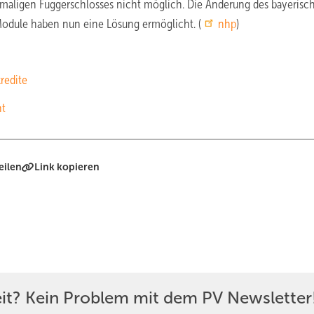
aligen Fuggerschlosses nicht möglich. Die Änderung des bayerisc
Module haben nun eine Lösung ermöglicht. (
nhp
)
kredite
ht
eilen
Link kopieren
eit? Kein Problem mit dem PV Newsletter