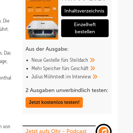
Inhaltsverzeichnis
. Die
Einzelheft
ührt.
bestellen
Aus der Ausgabe:
s. Das
Neue Gestelle fürs
Steildach
age,
Mehr Speicher fürs
Geschäft
Julius Möhrstedt im
Interview
enthal
2 Ausgaben unverbindlich testen:
Jetzt kostenlos testen!
on von
Jetzt aufs Ohr - Podcast