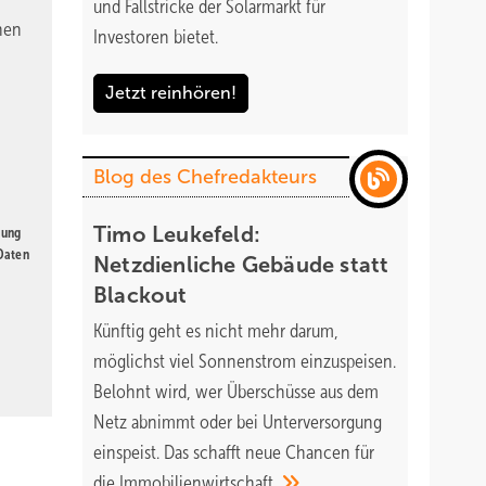
und Fallstricke der Solarmarkt für
nen
Investoren bietet.
Jetzt reinhören!
Blog des Chefredakteurs
Timo Leukefeld:
gung
 Daten
Netzdienliche Gebäude statt
Blackout
Künftig geht es nicht mehr darum,
möglichst viel Sonnenstrom einzuspeisen.
Belohnt wird, wer Überschüsse aus dem
Netz abnimmt oder bei Unterversorgung
einspeist. Das schafft neue Chancen für
die
Immobilienwirtschaft.