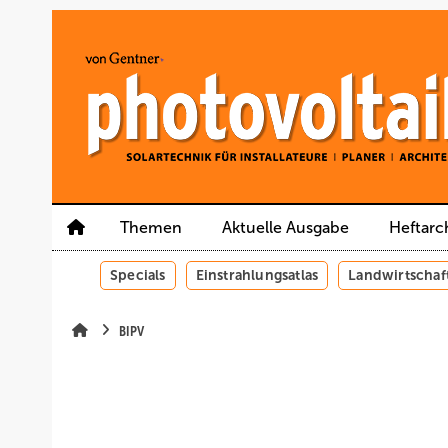
Springe
Springe
Springe
auf
auf
auf
Hauptinhalt
Hauptmenü
SiteSearch
Themen
Aktuelle Ausgabe
Heftarc
Specials
Einstrahlungsatlas
Landwirtschaf
BIPV