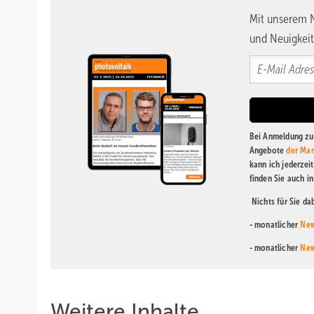
Mit unserem N
und Neuigkeit
Bei Anmeldung zu 
Angebote
der Mar
kann ich jederzei
finden Sie auch i
Nichts für Sie d
- monatlicher
New
- monatlicher
New
Weitere Inhalte