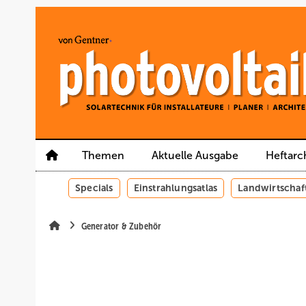
Springe
Springe
Springe
auf
auf
auf
Hauptinhalt
Hauptmenü
SiteSearch
Themen
Aktuelle Ausgabe
Heftarc
Specials
Einstrahlungsatlas
Landwirtschaf
Generator & Zubehör