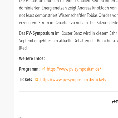
Die Herausforderungen für einen stabilen Betrieb innerha
dominierten Energienetzen zeigt Andreas Knobloch von
not least demonstriert Wissenschaftler Tobias Ohrdes v
erzeugtem Strom im Quartier zu nutzen. Die Sitzung lei
Das
PV-Symposium
im Kloster Banz wird in diesem Jah
September geht es um aktuelle Debatten der Branche sowi
(Red.)
Weitere Infos:
Programm
:
https://www.pv-symposium.de/
Tickets
:
https://www.pv-symposium.de/tickets
T