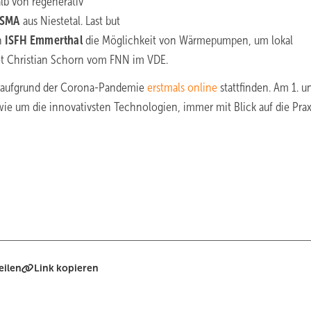
lb von regenerativ
SMA
aus Niestetal. Last but
on
ISFH Emmerthal
die Möglichkeit von Wärmepumpen, um lokal
tet Christian Schorn vom FNN im VDE.
r aufgrund der Corona-Pandemie
erstmals online
stattfinden. Am 1. u
e um die innovativsten Technologien, immer mit Blick auf die Prax
eilen
Link kopieren