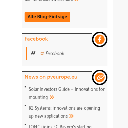
Alle Blog-Einträge
Facebook
Facebook
News on pveurope.eu
Solar Investors Guide – Innovations for
mounting
K2 Systems: innovations are opening
up new
applications
LONGi joins FC Bayern's starting