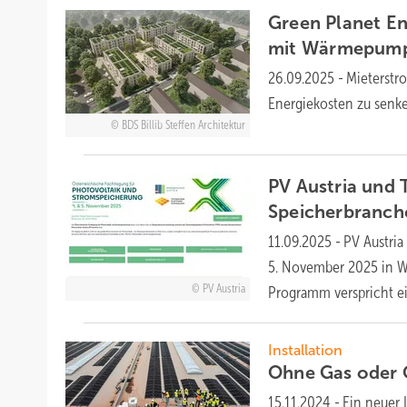
Green Planet E
mit
Wärmepum
26.09.2025
-
Mieterstr
Energiekosten zu senke
BDS Billib Steffen Architektur
PV Austria und 
Speicherbranch
11.09.2025
-
PV Austria
5. November 2025 in Wi
PV Austria
Programm verspricht e
Installation
Ohne Gas oder 
15.11.2024
-
Ein neuer 