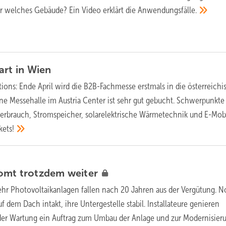
r welches Gebäude? Ein Video erklärt die
Anwendungsfälle.
art in
Wien
tions: Ende April wird die B2B-Fachmesse erstmals in die österreichi
e Messehalle im Austria Center ist sehr gut gebucht. Schwerpunkte
erbrauch, Stromspeicher, solarelektrische Wärmetechnik und E-Mobil
kets!
romt trotzdem
weiter
r Photovoltaikanlagen fallen nach 20 Jahren aus der Vergütung. 
f dem Dach intakt, ihre Untergestelle stabil. ­Installateure genieren
der Wartung ein Auftrag zum Umbau der Anlage und zur Modernisier