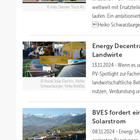
weltweit mit Ersatztei
Foto: Daimler Truck AG
laufen. Ein ambitionier
Heiko
Schwarzburge
Energy Decentr
Landwirte
13.11.2024
-
Wenn es um
PV-Spotlight zur Fachme
Kostal Solar Electric, Heiko
landwirtschaftliche Be
Schwarzburger, Velka Botička
nutzen, Verdunstung u
BVES fordert ei
Solarstrom
08.11.2024
-
Energy Sh