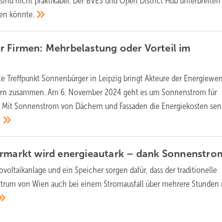
ind nicht praktikabel. Der BVES und Open District Hub unterbreiten
hen
könnte.
 Firmen: Mehrbelastung oder Vorteil im
e Treffpunkt Sonnenbürger in Leipzig bringt Akteure der Energiewe
ern zusammen. Am 6. November 2024 geht es um Sonnenstrom für
. Mit Sonnenstrom von Dächern und Fassaden die Energiekosten se
?
ermarkt wird energieautark – dank
Sonnenstro
voltaikanlage und ein Speicher sorgen dafür, dass der traditionelle
ntrum von Wien auch bei einem Stromausfall über mehrere Stunden 