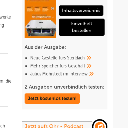
Inhaltsverzeichnis
pwerke
Einzelheft
ung
bestellen
Aus der Ausgabe:
Neue Gestelle fürs
Steildach
Mehr Speicher fürs
Geschäft
Julius Möhrstedt im
Interview
n, die
2 Ausgaben unverbindlich testen:
Jetzt kostenlos testen!
och
Jetzt aufs Ohr - Podcast