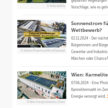
geplanten Regelungen s
Velka Botička
Vorschläge, wie es ge
Sonnenstrom für
Wettbewerb?
02.11.2024
-
Der nächst
Bürgerinnen und Bürg
Daimler/Powertrust/Wirsol/Solarwatt
Gewerbe und Industrie
Märchen oder
Chance
Wien: Karmelit
07.06.2024
-
Eine Photo
Karmelitermarkt im Ze
Energie versorgt
wird.
Wien Energie/Johannes Zinner