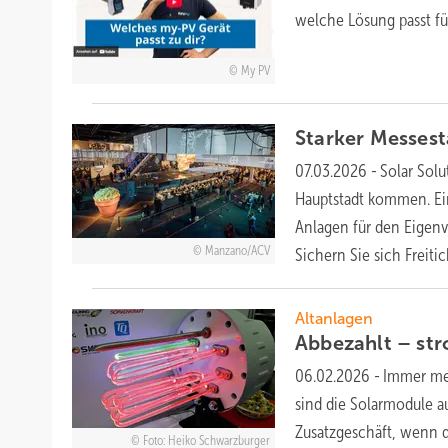
welche Lösung passt fü
My PV
Starker Messest
07.03.2026
-
Solar Solu
Hauptstadt kommen. Ein
Anlagen für den Eigenv
Manzano/ACV
Sichern Sie sich
Freitic
Altanlagen
Abbezahlt – st
06.02.2026
-
Immer meh
sind die Solarmodule au
Zusatzgeschäft, wenn 
Foto: Heiko Schwarzburger