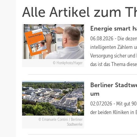
Alle Artikel zum
Energie smart 
06.08.2026
-
Die dezen
intelligenten Zählern 
Versorgung sicher und 
Honkphoto/Hager
das ist das Thema dies
Berliner Stadtw
um
02.07.2026
-
Mit gut 9
der beiden Kliniken in 
Emanuele Contini / Berliner
Stadtwerke