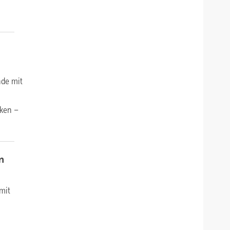
nde mit
nken –
m
mit