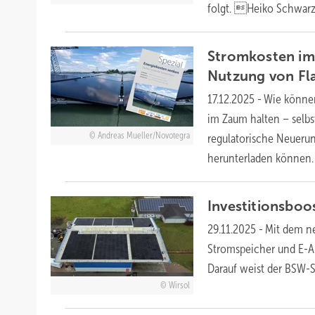
folgt. Heiko
Schwarz
Stromkosten im 
Nutzung von
Fl
17.12.2025
-
Wie können
im Zaum halten – selbs
Andreas Mueller/Novotegra
regulatorische Neuerun
herunterladen
können.
Investitionsboo
29.11.2025
-
Mit dem n
Stromspeicher und E-Au
Darauf weist der BSW-
Wirsol