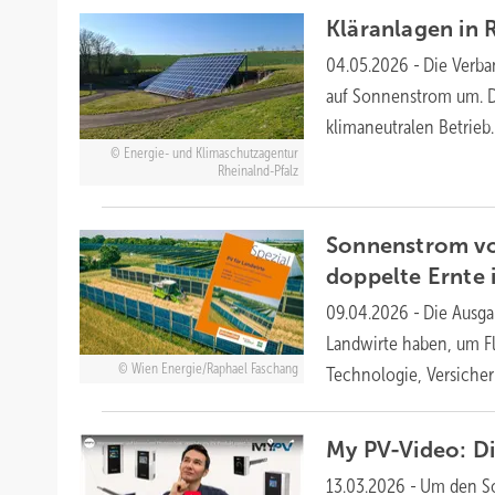
Kläranlagen in 
04.05.2026
-
Die Verba
auf Sonnenstrom um. Da
klimaneutralen
Betrieb.
Energie- und Klimaschutzagentur
Rheinalnd-Pfalz
Sonnenstrom von
doppelte Ernte 
09.04.2026
-
Die Ausga
Landwirte haben, um Fl
Wien Energie/Raphael Faschang
Technologie, Versicher
My PV-Video: D
13.03.2026
-
Um den So