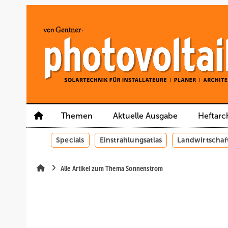
Springe
Springe
Springe
auf
auf
auf
Hauptinhalt
Hauptmenü
SiteSearch
Themen
Aktuelle Ausgabe
Heftarc
Specials
Einstrahlungsatlas
Landwirtschaf
Alle Artikel zum Thema Sonnenstrom