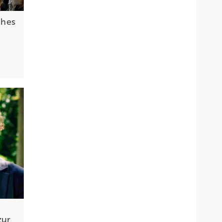
ches
zur