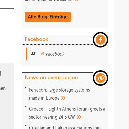
Alle Blog-Einträge
Facebook
Facebook
!
News on pveurope.eu
nen
Fenecon: large storage systems –
made in
Europe
Greece – Eighth Athens forum greets a
sector nearing 24.5
GW
Croatian and Italian associations join