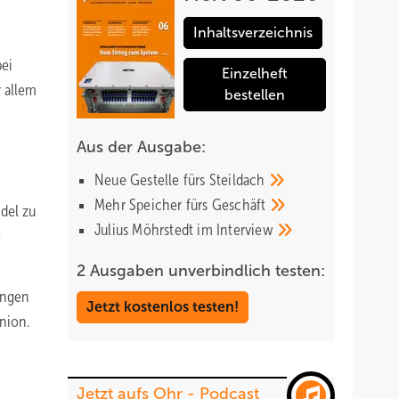
Inhaltsverzeichnis
bei
Einzelheft
r allem
bestellen
Aus der Ausgabe:
Neue Gestelle fürs
Steildach
Mehr Speicher fürs
Geschäft
ndel zu
Julius Möhrstedt im
Interview
e
2 Ausgaben unverbindlich testen:
ungen
Jetzt kostenlos testen!
nion.
Jetzt aufs Ohr - Podcast