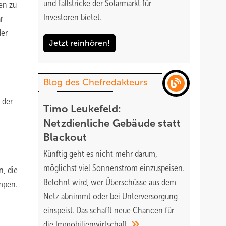
und Fallstricke der Solarmarkt für
en zu
Investoren bietet.
r
der
Jetzt reinhören!
Blog des Chefredakteurs
 der
Timo Leukefeld:
Netzdienliche Gebäude statt
Blackout
Künftig geht es nicht mehr darum,
möglichst viel Sonnenstrom einzuspeisen.
n, die
Belohnt wird, wer Überschüsse aus dem
mpen.
Netz abnimmt oder bei Unterversorgung
einspeist. Das schafft neue Chancen für
die
Immobilienwirtschaft.