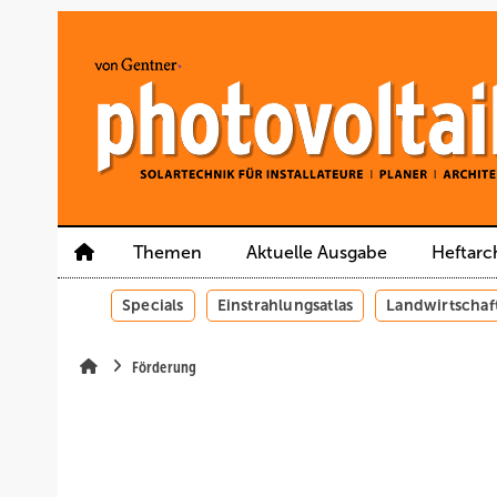
Springe
Springe
Springe
auf
auf
auf
Hauptinhalt
Hauptmenü
SiteSearch
Themen
Aktuelle Ausgabe
Heftarc
Specials
Einstrahlungsatlas
Landwirtschaf
Förderung