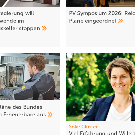
egierung will
PV Symposium 2026: Rei
ewende im
Pläne
eingeordnet
skeller
stoppen
läne des Bundes
n Erneuerbare
aus
Solar Cl uster
Viel Erfa hrung und Wille 