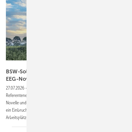
Gridparity
BSW-Solar warnt vor Markteinbruch durch
EEG-Novelle
27.07.2026
-
Branchenverband BSW-Solar kritisiert die
Referentenentwürfe des Bundeswirtschaftsministeriums zur EEG-
Novelle und zum Netzpaket. Aus Sicht des Verbandes drohen ab 2027
ein Einbruch des Photovoltaikausbaus und der Verlust Zehntausender
Arbeitsplätze.