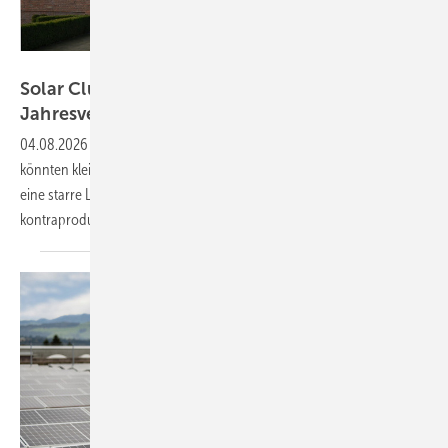
Velka Botička
Solar Cluster Baden-Württemberg schlägt
Jahresvergütung für Kleinanlagen
vor
04.08.2026
-
Als Alternative zur verpflichtenden Direktvermarktung
könnten kleine Solaranlagen den Jahresmarktwert bekommen. Auch
eine starre Leistungsbegrenzung ist nicht notwendig – und sogar
kontraproduktiv.