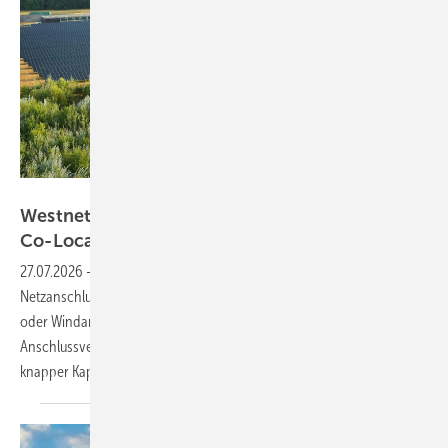
Westnetz
Westnetz erleichtert Netzanschluss für
Co-Located-Batteriespeicher
27.07.2026
-
Verteilnetzbetreiber Westnetz erleichtert nun den
Netzanschluss für Batteriespeicher, die gemeinsam mit einer Solar-
oder Windanlage betrieben werden. Eine neue flexible
Anschlussvereinbarung soll den Prozess beschleunigen – trotz
knapper
Kapazitäten.