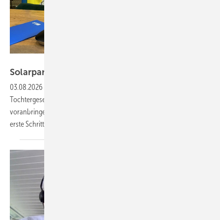
ELQ
Solarparks und BESS für
Tschernobyl
03.08.2026
-
Die polnische Firma ELQ und ihre ukrainische
Tochtergesellschaft wollen Energieprojekte in der Sperrzone
voranbringen. Ein Memorandum mit den zuständigen Behörden leitet
erste Schritte
ein.