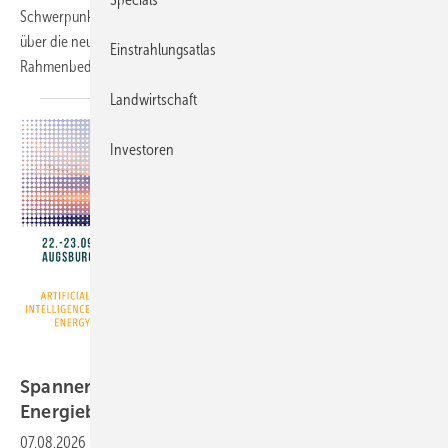
Schwerpunkte reichen von KI-Anwendungen für die Photovoltaik
über die neuesten Technologieentwicklungen bis zu den aktuellen
Einstrahlungsatlas
Rahmenbedingungen.
Landwirtschaft
Investoren
Conexio-PSE
Spannende Konferenz zur KI in der
Energiebranche
07.08.2026
-
Am 22. und 23. September 2026 findet der AI Energy