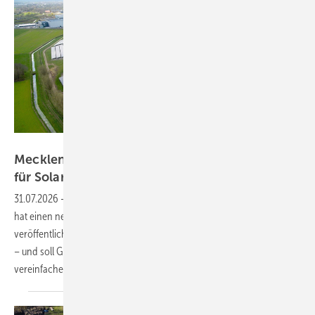
MKG Göbel
Mecklenburg-Vorpommern: neuer Leitfaden
für Solaranlagen auf
Deponien
31.07.2026
-
Das Klimaschutzministerium Mecklenburg-Vorpommern
hat einen neuen Leitfaden für Solaranlagen auf stillgelegten Deponien
veröffentlicht. Er richtet sich an Kommunen, Betreiber und Behörden
– und soll Genehmigungsverfahren auf vorbelasteten Flächen
vereinfachen.