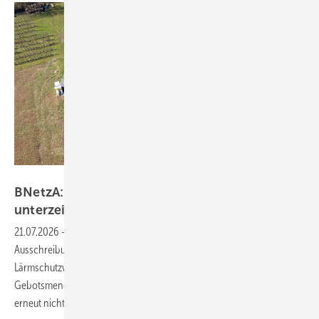
Spacemedia – Steffen Hoffner/Wirsol Aufdach
BNetzA: Aufdach-Ausschreibung erneut
unterzeichnet
21.07.2026
-
Die Bundesnetzagentur hat die Ergebnisse der
Ausschreibung für Solaranlagen auf Gebäuden und
Lärmschutzwänden zum Gebotstermin 1. Juni 2026 veröffentlicht. Die
Gebotsmenge stieg gegenüber der Vorrunde deutlich – reichte aber
erneut nicht
aus.