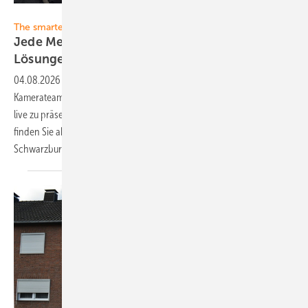
Foto: Vorsatz Media
The smarter E Europe
Jede Menge neue Ideen, Produkte und
Lösungen
04.08.2026
-
Zur Messe Ende Juni in München waren unsere
Kamerateams unterwegs, um Ihnen die Neuheiten und aktuelle Trends
live zu präsentieren. Die brandneuen PV Guided Tours und CEO-Talks
finden Sie ab sofort in unserem Videokanal. Schauen Sie rein! Heiko
Schwarzburger