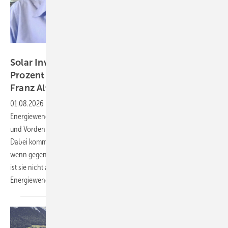
Karsten Schäfer
Solar Investors Guide #13: So schaffen wir 100
Prozent Erneuerbare! Ein Gespräch mit Dr.
Franz
Alt
01.08.2026
-
Video-Podcast: Dr. Franz Alt analysiert den Stand der
Energiewende – in Deutschland, Europa und der Welt. Der Pionier
und Vordenker der ökologischen Wende zeigt, wohin die Reise geht.
Dabei kommt der Solarenergie besondere Bedeutung zu. Er sagt: Auch
wenn gegenwärtig in vielen Ländern politischer Gegenwind herrscht,
ist sie nicht aufzuhalten. Im Gegenteil: Weltweit nimmt die
Energiewende Fahrt
auf.