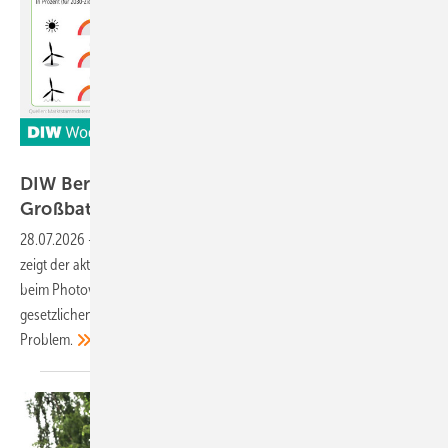
DIW Berlin
DIW Berlin: Photovoltaik-Tempo sinkt –
Großbatterien wachsen, aber zu
langsam
28.07.2026
-
Die Energiewende kommt voran, aber zu langsam. Das
zeigt der aktuelle Energiewende-Monitor des DIW Berlin. Besonders
beim Photovoltaikausbau schwindet der Vorsprung auf den
gesetzlichen Zielpfad – und das ist allerdings nicht das einzige
Problem.