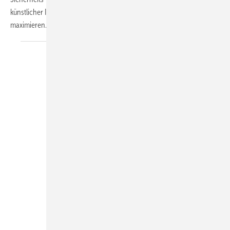
künstlicher Intelligenz, um die Solar- und Speichererträge zu
maximieren. Zudem werden herausragende Projekte
prämiert.