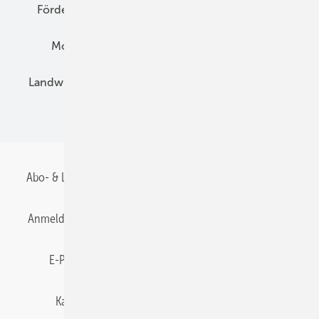
Förderung
Preise
Hybridgeneratoren
Montage
Installation
Solarparks
Landwirtschaft
Mieterstrom
Fachhandel
BIPV
Abo- & Leserservice
AGB
Alle Inhalte chronologisch
Anmelden
Anmeldung & Registrierung
Datenschutz
E-Paper
Gentner Energy Media
Impressum
Karriere bei Gentner
Team
Mediaservice