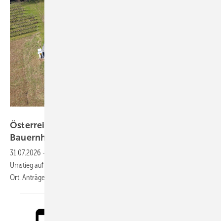
Spacemedia – Steffen Hoffner/Wirsol Aufdach
Österreich fördert Energiewende auf
Bauernhöfen
31.07.2026
-
Mit einem eigenen Programm unterstützt der Bund den
Umstieg auf die Eigenerzeugung von Energie und deren Nutzung vor
Ort. Anträge sind noch bis Mitte November 2026
möglich.