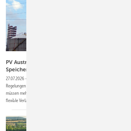
Energie AG
PV Austria fordert verbesserte Netzentgelte für
Speicher und flexible
Verbraucher
27.07.2026
-
Die von der Regulierungsbehörde E-Control vorgelegten
Regelungen für die Netznutzungskosten reichen nicht aus. Vor allem
müssen mehr Speicher von Entgelten befreit und die Rabatte für
flexible Verbraucher erhöht
werden.