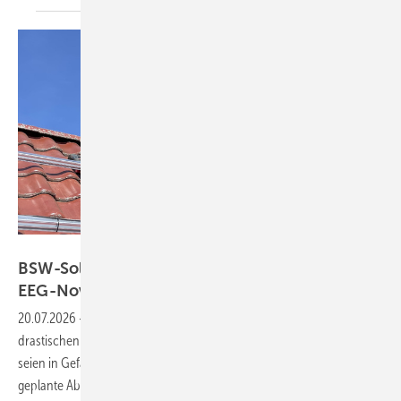
Solarwatt
BSW-Solar warnt vor Jobverlusten durch
EEG-Novelle
20.07.2026
-
Der Bundesverband Solarwirtschaft warnt vor
drastischen Folgen der geplanten EEG-Novelle: Zehntausende Jobs
seien in Gefahr, Milliarden-Investitionen könnten einbrechen. Die
geplante Absenkung der Schwelle zur verpflichtenden