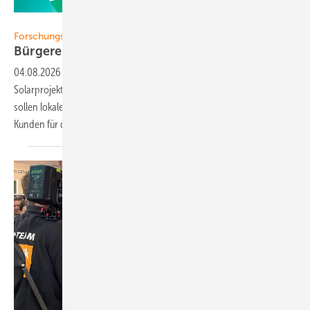
Foto: Ebere
Forschungsprojekt Ebere
Bürgerene rgie neu
denken
04.08.2026
-
Wissenschaftler loten regionale Beteiligung an
Solarprojekten und flexibles Energy-Sharing aus. Drei Tarifmodelle
sollen lokale Versorger dabei unterstützen, ihre Kundinnen und
Kunden für die Energiewende zu gewinnen. Ein
Praxisreport