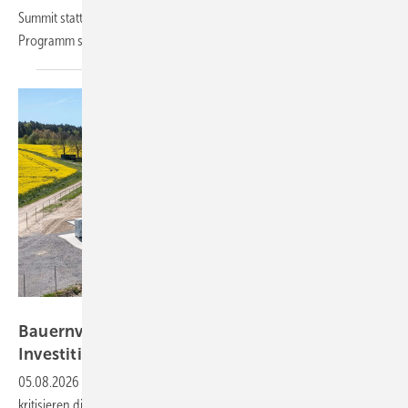
Summit statt. Gastgeber ist die Firma Meteocontrol in Augsburg. Das
Programm steht ab sofort im Internet
bereit.
Enerfin
Bauernverbände: EEG 2027 gefährdet
Investitionen in
Erneuerbare
05.08.2026
-
Der Deutsche und der Hessische Bauernverband
kritisieren die Entwürfe zum EEG 2027 und zum Netzanschlusspaket.