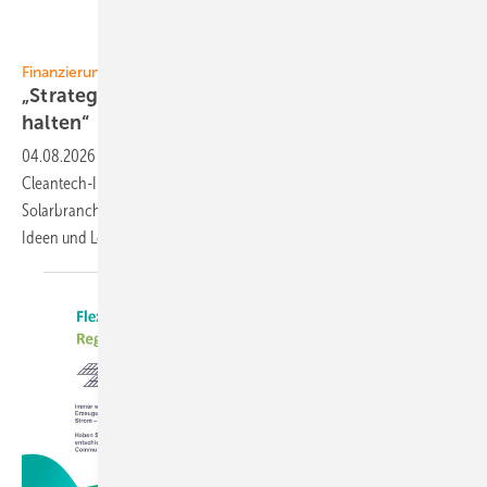
Finanzierung
„Strategisch wichtige Industrien aufbauen und
halten“
04.08.2026
-
Mehr als 160 Beteiligungen hält der europäische
Cleantech-Investor Innoenergy, darunter etliche aus der
Solarbranche und der Speichertechnik. CEO Christian Bauer will neue
Ideen und Lösungen in den Markt bringen. Ein
Interview