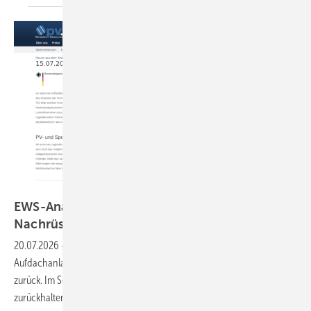
EWS
EWS-Analyse: Schwaches Halbjahr –
Nachrüstmarkt
wächst
20.07.2026
-
Größere Solarparks stabilisieren den Zubau, bei
Aufdachanlagen bleibt der Markt weit hinter den Möglichkeiten
zurück. Im Segment bis 750 Kilowatt ist die Nachfrage weiterhin
zurückhaltend.