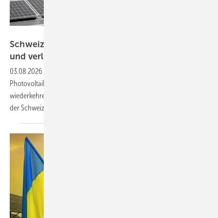
CKW AG
Schweiz: Solarvereinigung fordert einfache
und verlässliche Regeln für
Photovoltaik
03.08.2026
-
Nicht nur finanzielle Hürden halten den Zubau der
Photovoltaik in der Schweiz auf. Auch regulatorische Hürden und
wiederkehrende Änderungen sind Gift für die Investitionsbereitschaft
der
Schweizer.