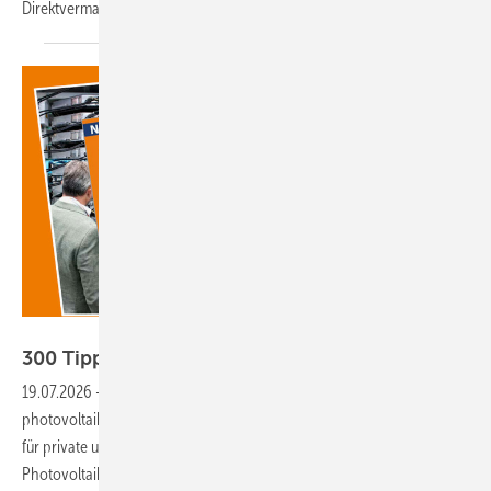
Direktvermarktung könnte zur Investitionsbarriere
werden.
Gentner Energy Media
300 Tipps: Autark mit
Solarstrom
19.07.2026
-
Ratgeber 2026: Die Redaktion des Fachmediums
photovoltaik hat den beliebten Ratgeber aktualisiert und erweitert –
für private und gewerbliche Solarkunden. Er informiert praxisnah über
Photovoltaik, Stromspeicher, elektrische Heizsysteme, E-Mobilität und