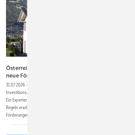
Sonnenkraft
Österreich: Regierung will mit Solarbranche
neue Förderregeln
entwickeln
31.07.2026
-
Nach dem Desaster bei der jüngsten Vergabe von
Investitionszuschüssen stellt die Regierung eine Änderung in Aussicht.
Ein Expertengremium soll in Kooperation mit der Solarbranche neue
Regeln erarbeiten – noch vor der nächsten Vergabe der
Förderungen.