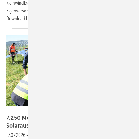
Kleinwindkraft. Damit helfen wir potenziellen Solarkunden, in
Eigenversorgung zu investieren. Das PDF steht zum kostenlosen
Download
bereit.
RWE
7.250 Megawatt erhalten Zuschlag bei
Solarausschreibungen
17.07.2026
-
Die Ausschreibungen für Photovoltaikanlagen auf der