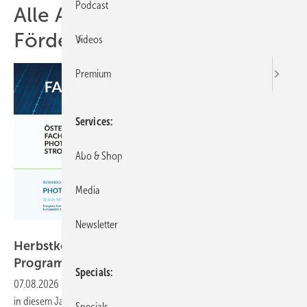
Podcast
Alle Artikel zum Thema
Förderung
Videos
Premium
Services
Abo & Shop
Media
Newsletter
PV Austria
Herbstkonferenz von PV Austria und TPPV: Das
Programm
steht
Specials
07.08.2026
-
Die zweitägige Photovoltaik- und Speichertagung findet
in diesem Jahr am 25. und 26. November in Villach statt. Die
Specials