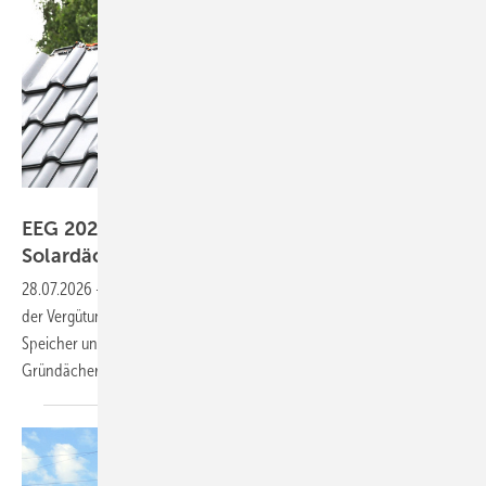
D+W/VA
EEG 2027: ZVDH warnt vor Einbruch bei
Solardächern
28.07.2026
-
Der Verband warnt, dass kleinere Anlagen durch Wegfall
der Vergütung ausgebremst werden. Er fordert gezielte Anreize für
Speicher und stärkere Förderung von Solaranlagen auf
Gründächern.