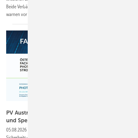
Beide Verbände sehen erheblichen Nachbesserungsbedarf – und
warnen vor Folgen für den
Ökostromausbau.
PV Austria
PV Austria und TPPV laden zur Photovoltaik-
und Speicherkonferenz nach
Villach
05.08.2026
-
Im Mittelpunkt der Tagung stehen unter anderem
Sicherheits- und Brandschutzkonzepte sowie der Einsatz von