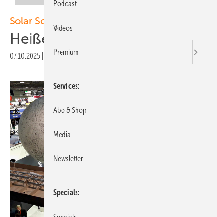
Podcast
Solar Solutions
Videos
Heiß e Trends, neue Produkte
Premium
07.10.2025
|
Veröffentlicht in
Ausgabe 08-2025
Services
Abo & Shop
Media
Newsletter
Specials
Specials