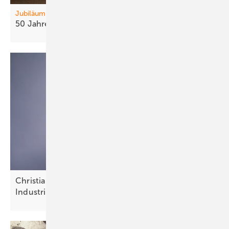
Jubiläum
50 Jahre
DGS
Christian Bauer von InnoEnergy: „Strategische
Industrien aufbauen und
halten“