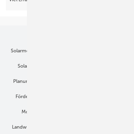
Unsere Themen
Solarmodule
DC-Technik
Wechselrichter
Solarspeicher
AC-Technik
Wartung
Planung
E-Mobilität
Wärme
Recht
Förderung
Preise
Hybridgeneratoren
Montage
Installation
Solarparks
Landwirtschaft
Mieterstrom
Fachhandel