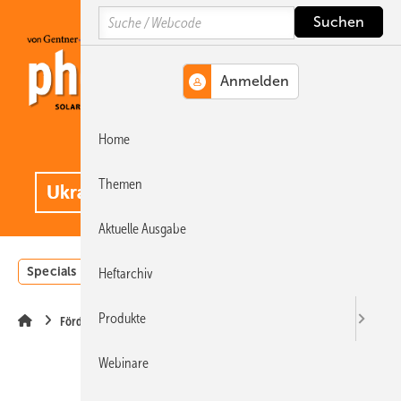
Springe
Springe
Springe
Search
auf
auf
auf
Hauptinhalt
Hauptmenü
SiteSearch
Home
MENÜ
.
Themen
Aktuelle Ausgabe
Specials
Einstrahlungsatlas
Landwirtschaft
Invest
Heftarchiv
Produkte
Förderung
Webinare