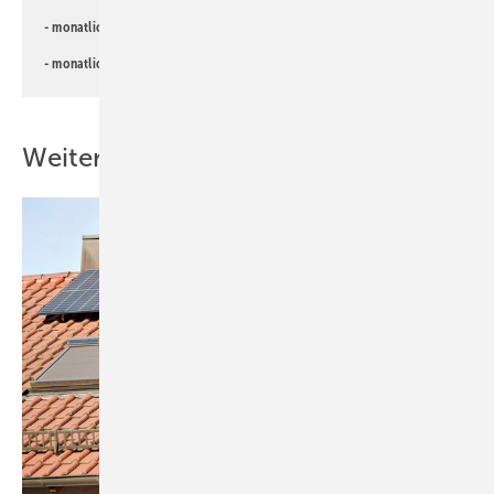
- monatlicher
Newsletter für Investoren
- monatlicher
Newsletter PV für die Landwirtschaft
Weitere Inhalte