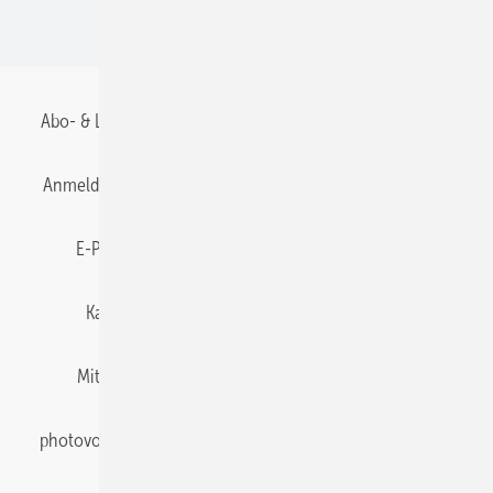
BIPV
Abo- & Leserservice
AGB
Alle Inhalte chronologisch
Anmelden
Anmeldung & Registrierung
Datenschutz
E-Paper
Gentner Energy Media
Impressum
Karriere bei Gentner
Team
Mediaservice
Mitgliedschaften und Engagement
Newsletter
photovoltaik abonnieren
Privacy Manager
pv Europe