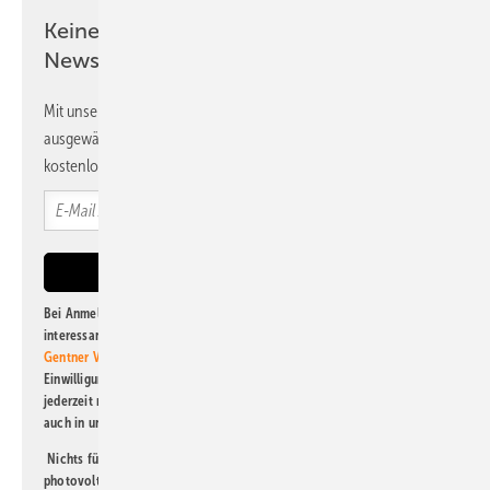
Keine Zeit? Kein Problem mit dem PV
Newsletter!
Mit unserem Newsletter erhalten Sie regelmäßig von uns
ausgewählte Informationen und Neuigkeiten, gebündelt und
kostenlos direkt ins Postfach.
Bei Anmeldung zu diesem Newsletter bin ich damit einverstanden, über
interessante Verlags- und Online-Angebote
der Marken der Alfons W.
Gentner Verlag GmbH & Co. KG
informiert zu werden. Diese
Einwilligung kann ich jederzeit widerrufen und eine Abmeldung ist
jederzeit möglich. Informationen zum Umgang mit Daten finden Sie
auch in unserer
Datenschutzerklärung
.
Nichts für Sie dabei? Dann lesen Sie doch einen unserer weiteren
photovoltaik-Newsletter!