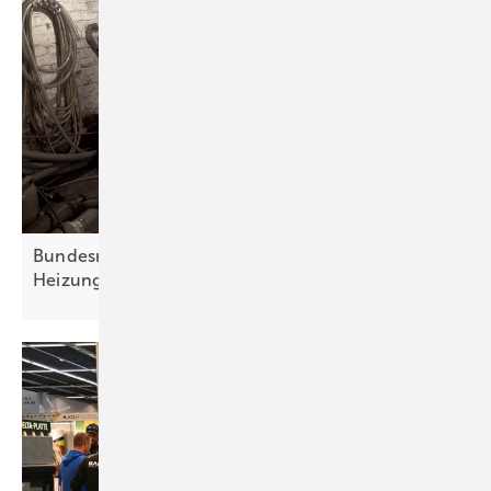
Bundesregierung will Energiewende im
Heizungskeller
stoppen