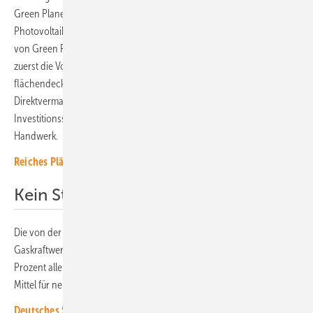
Green Planet Energy. „Ein Ende der Einspeisevergütung würde die
Photovoltaik ausbremsen“, urteilt sagt Sönke Tangermann, Vorstand
von Green Planet Energy. „Wer die Förderung abschaffen will, muss
zuerst die Voraussetzungen für den weiteren Ausbau schaffen:
flächendeckende Smart Meter, faire Marktbedingungen und attraktive
Direktvermarktung.“ Ohne diese Grundlage drohe ein massiver
Investitionsstopp, mit entsprechenden Folgen beispielsweise für das
Handwerk.
Reiches Pläne kosten bis zu 435 Milliarden Euro
Kein Staatsgeld für Gaskraftwerke
Die von der Bundesregierung geplante Förderung neuer
Gaskraftwerke stößt in der Bevölkerung auf deutliche Skepsis. 46
Prozent aller Befragten sprechen sich gegen den Einsatz öffentlicher
Mittel für neue Gaskraftwerke aus, nur 32 Prozent befürworten ihn.
Deutsches Stromnetz so sicher wie nie zuvor