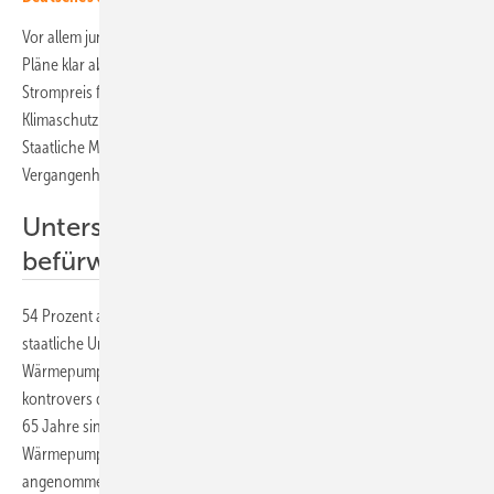
Vor allem junge Menschen zwischen 18 und 29 Jahren lehnen die
Pläne klar ab (56 Prozent). „Neue Gaskraftwerke treiben den
Strompreis für alle nach oben und bremsen Innovationen beim
Klimaschutz wie Speichertechnologien oder grünen Wasserstoff.
Staatliche Mittel müssen Zukunft ermöglichen, nicht fossile
Vergangenheit verlängern“, fordert Tangermann.
Unterstützung für Wärmepumpen
befürwortet
54 Prozent aller Befragten sprechen sich zudem für eine weitere
staatliche Unterstützung klimafreundlicher Wärmetechnologien wie
Wärmepumpen aus. Über die Zukunft der Förderung wird aktuell
kontrovers diskutiert. Besonders Bürgerinnen und Bürger, die älter als
65 Jahre sind, befürworten die Förderung (59 Prozent). „Die
Wärmepumpen-Förderung ist ein Erfolgsmodell, sie wird breit
angenommen und wirkt“, sagt Sönke Tangermann. „Wir brauchen jetzt