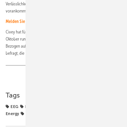
Verlässlichkeit, damit Deutschland bei der Wärmewende endlich
vorankommt, gerade auch im Gebäudebestand.“
Melden Sie sich hier für unseren aktuellen Newsletter an!
Civey hat für Green Planet Energy von Ende September bis Mitte
Oktober rund 2.500 Bundesbürger ab 18 Jahren online befragt.
Bezogen auf die PV-Einspeisevergütung wurden 2.000 Personen
befragt, die im eigenen Haus leben. (HS)
Teilen
Link kopieren
Tags
EEG
Förderung
Gaskraftwerke
Green Planet
Energy
Vergütung