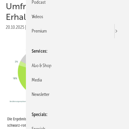
Podcast
Umfrage: Klare Mehrheit für
Erhalt der Solarförderung
Videos
20.10.2025
|
Druckvorschau
Premium
Services
Abo & Shop
Media
Newsletter
Green Planet Energy
Specials
Die Ergebnisse der Umfrage sind eindeutig. Der Schlingerkurz der
schwarz-roten Regierung wird abgelehnt.
Specials