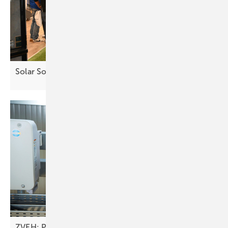
Solar Solutions – Erfolgreicher Auftakt in
Wien
ZVEH: Pläne des Bundes bremsen Erneuerbare